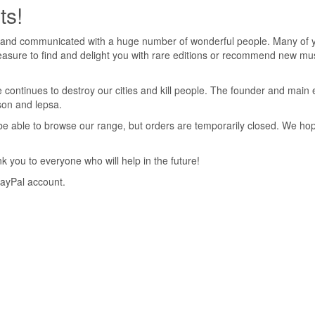
ts!
 and communicated with a huge number of wonderful people. Many of yo
pleasure to find and delight you with rare editions or recommend new mus
 continues to destroy our cities and kill people. The founder and main 
nson and lepsa.
ll be able to browse our range, but orders are temporarily closed. We h
 you to everyone who will help in the future!
PayPal account.
n Der Somme Version) 10:01
 Metal