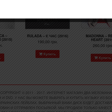
CA –
RULADA – Є ЧАС (2016)
MADONNA – R
(2015)
HEART (201
190,00
грн.
н.
260,00
грн
Купить
ь
Купить
COPYRIGHT © 2011 - 2017. ИНТЕРНЕТ МАГАЗИН ДВА МЕЛОМАНА
 И DVD. У НАС ВЫ МОЖЕТЕ ВЫБРАТЬ И КУПИТЬ МУЗЫКУ ИЗ 
РАИНСКИХ ЛЕЙБЛАХ. ВЫБРАННЫЙ ВАМИ ДИСК БУДЕТ ДОСТАВЛЕ
КОВАН И ОТПРАВЛЕН ПОСЫЛКОЙ. МЫ ПРОДАЕМ ТОЛЬКО КАЧЕСТ