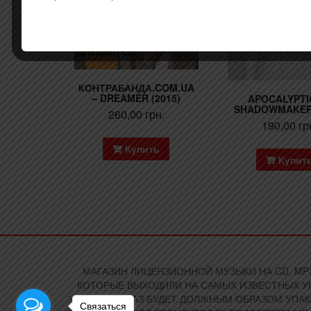
КОНТРАБАНДА.COM.UA
– DREAMER (2015)
APOCALYPTI
SHADOWMAKER 
260,00
грн.
190,00
гр
Купить
Купит
МАГАЗИН ЛИЦЕНЗИОННОЙ МУЗЫКИ НА CD, MP3
КОТОРЫЕ ВЫХОДИЛИ НА САМЫХ ИЗВЕСТНЫХ УК
УКРАИНЕ ЗАКАЗ БУДЕТ ДОЛЖНЫМ ОБРАЗОМ УПА
Связаться