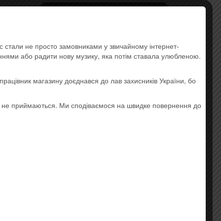
Импортные диски и
специальные издания
Pop
ас стали не просто замовниками у звичайному інтернет-
Rock
аннями або радити нову музику, яка потім ставала улюбленою.
Украинская музыка
,
працівник магазину доєднався до лав захисників України, бо
Lounge
о не приймаються. Ми сподіваємося на швидке повернення до
Hip-hop
Electronic Music
Instrumental Music
Jazz and Blues
Ethnic music