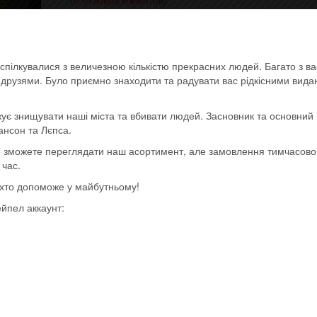
1400,00
грн.
спілкувалися з величезною кількістю прекрасних людей. Багато з в
Вінілова платівка (Vinyl record)
ь друзями. Було приємно знаходити та радувати вас рідкісними вид
Товар закінчився!
Категории:
- Heavy metal, metalcore, power, hard rock
ує знищувати наші міста та вбивати людей. Засновник та основний 
Последние поступления
,
Украинский винил
ансон та Лєпса.
ще зможете переглядати наш асортимент, але замовлення тимчасов
 час.
, хто допоможе у майбутньому!
ейпел аккаунт: