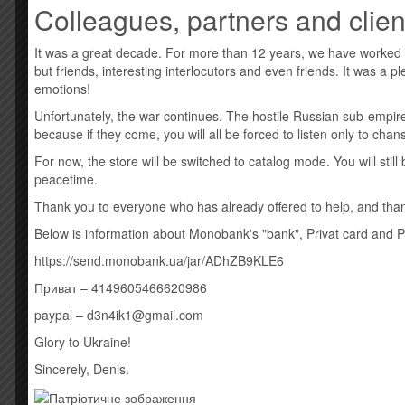
Colleagues, partners and clien
Новая виниловая пластинка, золотой винил
It was a great decade. For more than 12 years, we have worked
A1 War In 1:36
but friends, interesting interlocutors and even friends. It was a 
A2 Gas Mask 5:54
emotions!
A3 Frozen In Trenches (Christmas Truce) 5:55
A4 Verdun 5:25
Unfortunately, the war continues. The hostile Russian sub-empire
B1 Caught In The Crossfire 6:17
because if they come, you will all be forced to listen only to cha
B2 Zeppelin Raids 5:09
For now, the store will be switched to catalog mode. You will sti
B3 Ottoman Rise 8:57
peacetime.
C1 Arditi 4:58
C2 Battlefield 5:41
Thank you to everyone who has already offered to help, and thank
C3 War Out 1:55
Below is information about Monobank's "bank", Privat card and 
D1 Something In The Way (Nirvana Cover, Schlacht A
https://send.monobank.ua/jar/ADhZB9KLE6
Стиль: Black Metal, Sludge Metal, Death Metal, Doom
Приват – 4149605466620986
Похожие товары
paypal – d3n4ik1@gmail.com
Glory to Ukraine!
Sincerely, Denis.