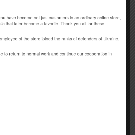
Music DVD
u have become not just customers in an ordinary online store,
New Age
ic that later became a favorite. Thank you all for these
Виниловые пластинки
employee of the store joined the ranks of defenders of Ukraine,
Детская музыка
ope to return to normal work and continue our cooperation in
Классическая музыка
Лицензионные mp3 диски
Саундтрек
Шансон