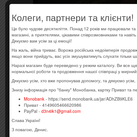
Колеги, партнери та клієнти!
Це було чудове десятиліття. Понад 12 років ми працювали та 
магазині, а приятелями, цікавими співрозмовниками та навіт
Дякуємо вам усім за ці емоції!
На жаль, війна триває. Ворожа російська недоімперія продовж
якщо вони прийдуть, вас усіх змушуватимуть слухати тільки ш
Наразі магазин буде переведено у режим каталогу. Ви все 
нормальної роботи та продовження нашої співпраці у мирний
Дякуємо усім, хто вже пропонував допомогу, та дякуємо усім
Знизу інформація про "банку" Монобанка, картку Приват та п
Monobank
- https://send.monobank.ua/jar/ADhZB9KLE6
ОПИСАНИЕ
ОТЗЫВЫ (0)
Приват - 4149605466620986
PayPal -
d3n4ik1@gmail.com
Слава Україні!
Описание
З повагою, Денис.
Усі товари: 1914