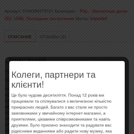
-
Артикул:
0194399379721
Категории:
- Pop
,
- Импортные диски
30
(EU, USA)
,
Последние поступления
Метка:
Imported
(2021)
(Import,
EU)
ОПИСАНИЕ
ОТЗЫВЫ (0)
Описание
Колеги, партнери та
Усі товари: Adele
Оригинальный импортный диск, штрихкод: 0194399379721
клієнти!
01 – Strangers by Nature 03:02
02 – Easy on Me 03:44
Це було чудове десятиліття. Понад 12 років ми
03 – My Little Love 06:29
працювали та спілкувалися з величезною кількістю
04 – Cry Your Heart Out 04:15
прекрасних людей. Багато з вас стали не просто
05 – Oh My God 03:45
замовниками у звичайному інтернет-магазині, а
06 – Can I Get It 03:30
приятелями, цікавими співрозмовниками та навіть
07 – I Drink Wine 06:16
друзями. Було приємно знаходити та радувати вас
08 – All Night Parking (with Erroll Garner) 02:41
рідкісними виданнями або радити нову музику, яка