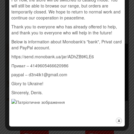
260,00
грн.
260,00
грн.
will still be able to browse our range, but orders are
temporarily closed. We hope to return to normal work and
Купить
continue our cooperation in peacetime.
Купить
Thank you to everyone who has already offered to help,
and thank you to everyone who will help in the future!
Below is information about Monobank's "bank", Privat card
and PayPal account.
https://send.monobank.ua/jar/ADhZB9KLE6
Приват – 4149605466620986
paypal – d3n4ik1@gmail.com
Glory to Ukraine!
Sincerely, Denis.
CБОРНИК – ВЕЧЕРИНКА
DISCLOSURE – CARACAL
18+ (2015)
(2015)
190,00
грн.
260,00
грн.