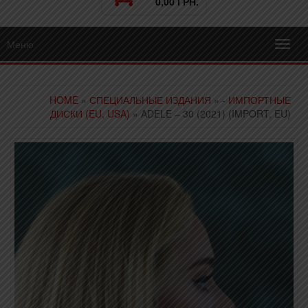
0,00 ГРН.
Меню
Toggl
navig
HOME
»
СПЕЦИАЛЬНЫЕ ИЗДАНИЯ
»
- ИМПОРТНЫЕ
ДИСКИ (EU, USA)
» ADELE – 30 (2021) (IMPORT, EU)