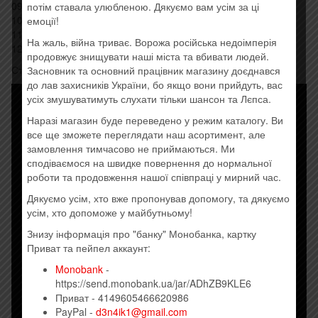
09 – Woman like Me 05:00
потім ставала улюбленою. Дякуємо вам усім за ці
10 – Hold On 06:06
емоції!
11 – To Be Loved 06:43
На жаль, війна триває. Ворожа російська недоімперія
12 – Love Is a Game 06:43
продовжує знищувати наші міста та вбивати людей.
Стиль: Pop
Засновник та основний працівник магазину доєднався
до лав захисників України, бо якщо вони прийдуть, вас
усіх змушуватимуть слухати тільки шансон та Лєпса.
Наразі магазин буде переведено у режим каталогу. Ви
все ще зможете переглядати наш асортимент, але
замовлення тимчасово не приймаються. Ми
сподіваємося на швидке повернення до нормальної
роботи та продовження нашої співпраці у мирний час.
Дякуємо усім, хто вже пропонував допомогу, та дякуємо
усім, хто допоможе у майбутньому!
Знизу інформація про "банку" Монобанка, картку
Приват та пейпел аккаунт:
Monobank
-
https://send.monobank.ua/jar/ADhZB9KLE6
Приват - 4149605466620986
PayPal -
d3n4ik1@gmail.com