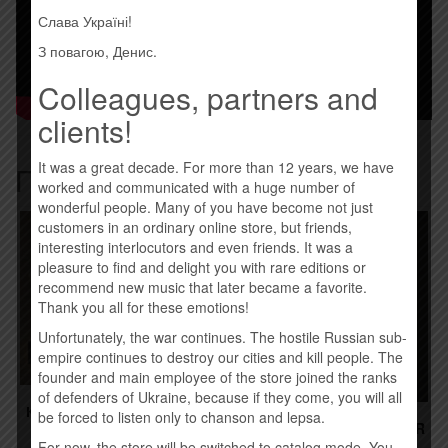
Слава Україні!
З повагою, Денис.
Colleagues, partners and
clients!
It was a great decade. For more than 12 years, we have
Похожие товары
worked and communicated with a huge number of
wonderful people. Many of you have become not just
customers in an ordinary online store, but friends,
interesting interlocutors and even friends. It was a
pleasure to find and delight you with rare editions or
recommend new music that later became a favorite.
Thank you all for these emotions!
Unfortunately, the war continues. The hostile Russian sub-
empire continues to destroy our cities and kill people. The
founder and main employee of the store joined the ranks
of defenders of Ukraine, because if they come, you will all
КОНТРАБАНДА.COM.UA –
be forced to listen only to chanson and lepsa.
DREAMER (2015)
CHRIS CORNELL – HIGHER
TRUTH (2015)
For now, the store will be switched to catalog mode. You