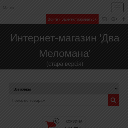
Меню
Toggl
navig
Войти / Зарегистрироваться
Интернет-магазин 'Два
Меломана'
(стара версія)
КОРЗИНА
0