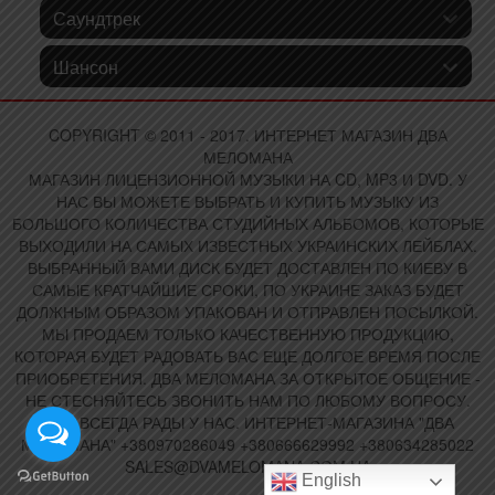
Саундтрек
Шансон
COPYRIGHT © 2011 - 2017. ИНТЕРНЕТ МАГАЗИН ДВА
МЕЛОМАНА
МАГАЗИН ЛИЦЕНЗИОННОЙ МУЗЫКИ НА CD, MP3 И DVD. У
НАС ВЫ МОЖЕТЕ ВЫБРАТЬ И КУПИТЬ МУЗЫКУ ИЗ
БОЛЬШОГО КОЛИЧЕСТВА СТУДИЙНЫХ АЛЬБОМОВ, КОТОРЫЕ
ВЫХОДИЛИ НА САМЫХ ИЗВЕСТНЫХ УКРАИНСКИХ ЛЕЙБЛАХ.
ВЫБРАННЫЙ ВАМИ ДИСК БУДЕТ ДОСТАВЛЕН ПО КИЕВУ В
САМЫЕ КРАТЧАЙШИЕ СРОКИ, ПО УКРАИНЕ ЗАКАЗ БУДЕТ
ДОЛЖНЫМ ОБРАЗОМ УПАКОВАН И ОТПРАВЛЕН ПОСЫЛКОЙ.
МЫ ПРОДАЕМ ТОЛЬКО КАЧЕСТВЕННУЮ ПРОДУКЦИЮ,
КОТОРАЯ БУДЕТ РАДОВАТЬ ВАС ЕЩЕ ДОЛГОЕ ВРЕМЯ ПОСЛЕ
ПРИОБРЕТЕНИЯ. ДВА МЕЛОМАНА ЗА ОТКРЫТОЕ ОБЩЕНИЕ -
НЕ СТЕСНЯЙТЕСЬ ЗВОНИТЬ НАМ ПО ЛЮБОМУ ВОПРОСУ.
ВАМ ВСЕГДА РАДЫ У НАС. ИНТЕРНЕТ-МАГАЗИНА "ДВА
МЕЛОМАНА" +380970286049 +380666629992 +380634285022
SALES@DVAMELOMANA.COM.UA
English