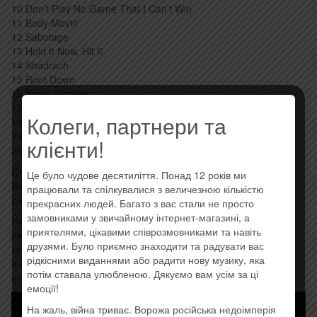
10 Don’t Play No Game That I Can’t Win
11 Body Movin’
12 Sabotage
13 Hold It Now, Hit It
14 Shadrach
15 Root Down
16 Brass Monkey
17 Get It Together
Колеги, партнери та
18 Jimmy James (Single Version)
19 Hey Ladies
клієнти!
20 No Sleep Till Brooklyn
Стиль: Hip Hop, Rock
Це було чудове десятиліття. Понад 12 років ми
Beastie Boys Music — збірний альбом американської хіп-хоп/
працювали та спілкувалися з величезною кількістю
реп-рок групи Beastie Boys, випущений 23 жовтня 2020 року.
прекрасних людей. Багато з вас стали не просто
замовниками у звичайному інтернет-магазині, а
Редакція AllMusic поставила релізу 4,5 зірки з п’яти, а
приятелями, цікавими співрозмовниками та навіть
рецензент Стівен Томас Ерлевайн назвав його кращою
друзями. Було приємно знаходити та радувати вас
компіляцією, ніж Solid Gold Hits, назвавши це «найкращими
рідкісними виданнями або радити нову музику, яка
найкращими хітами Beastie Boys: у ньому є всі основні
потім ставала улюбленою. Дякуємо вам усім за ці
елементи, представлений у жвавому стилі”
емоції!
На жаль, війна триває. Ворожа російська недоімперія