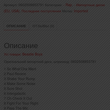
Boys
Артикул:
0602508853791
Категории:
- Rap
,
- Импортные диски
-
(EU, USA)
,
Последние поступления
Метка:
Imported
Beastie
Boys
Music
ОПИСАНИЕ
ОТЗЫВЫ (0)
(2020)
(Import,
Описание
EU)
Усі товари: Beastie Boys
Оригінальний імпортний диск, штрихкод: 0602508853791
1 So What’Cha Want
2 Paul Revere
3 Shake Your Rump
4 Make Some Noise
5 Sure Shot
6 Intergalactic
7 Ch-Check It Out
8 Fight For Your Right
9 Pass The Mic