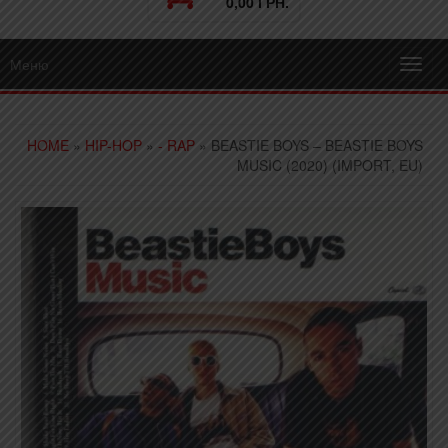
0,00 ГРН.
Меню
Toggl
navig
HOME
»
HIP-HOP
»
- RAP
» BEASTIE BOYS – BEASTIE BOYS
MUSIC (2020) (IMPORT, EU)