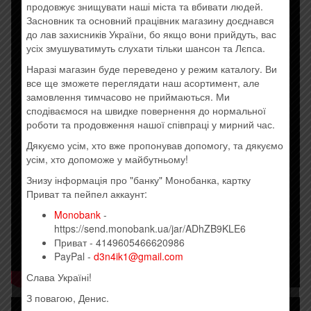
продовжує знищувати наші міста та вбивати людей.
Засновник та основний працівник магазину доєднався
до лав захисників України, бо якщо вони прийдуть, вас
усіх змушуватимуть слухати тільки шансон та Лєпса.
Наразі магазин буде переведено у режим каталогу. Ви
все ще зможете переглядати наш асортимент, але
замовлення тимчасово не приймаються. Ми
сподіваємося на швидке повернення до нормальної
роботи та продовження нашої співпраці у мирний час.
Дякуємо усім, хто вже пропонував допомогу, та дякуємо
усім, хто допоможе у майбутньому!
Знизу інформація про "банку" Монобанка, картку
Приват та пейпел аккаунт:
Monobank
-
https://send.monobank.ua/jar/ADhZB9KLE6
Приват - 4149605466620986
PayPal -
d3n4ik1@gmail.com
Слава Україні!
З повагою, Денис.