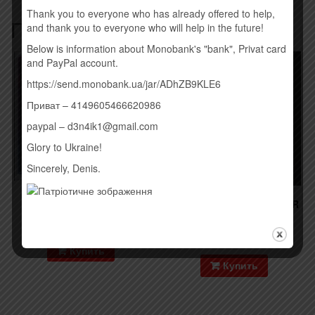
Thank you to everyone who has already offered to help,
Похожие товары
and thank you to everyone who will help in the future!
Below is information about Monobank's "bank", Privat card
and PayPal account.
https://send.monobank.ua/jar/ADhZB9KLE6
Приват – 4149605466620986
paypal – d3n4ik1@gmail.com
Glory to Ukraine!
Sincerely, Denis.
AVICII – STORIES (2015)
CHRIS CORNELL – HIGHER
TRUTH (2015)
260,00
грн.
260,00
грн.
Купить
Купить