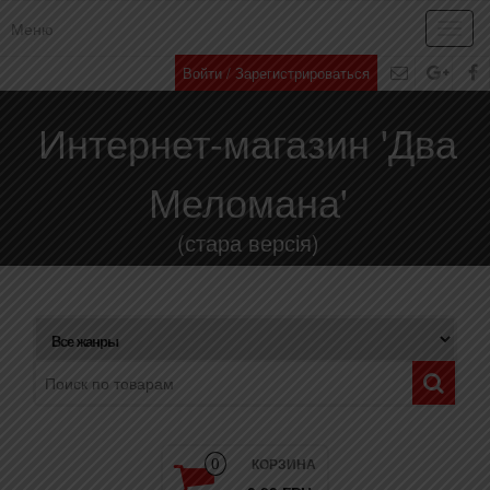
Меню
Toggl
navig
Войти / Зарегистрироваться
Интернет-магазин 'Два
Меломана'
(стара версія)
КОРЗИНА
0