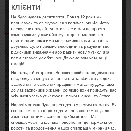
клієнти!
-
Категория:
Украинский винил
Метка:
Квадро-Диск
Родны
Це було чудове десятиліття. Понад 12 років ми
Край
працювали та спілкувалися з величезною кількістю
(Vinyl,
ОПИСАНИЕ
ОТЗЫВЫ (0)
прекрасних людей. Багато з вас стали не просто
замовниками у звичайному інтернет-магазині, а
LP)
приятелями, цікавими співрозмовниками та навіть
друзями. Було приємно знаходити та радувати вас
Описание
рідкісними виданнями або радити нову музику, яка
потім ставала улюбленою. Дякуємо вам усім за ці
Усі товари: BRUTTO
емоції!
A1 Человек 3:18
На жаль, війна триває. Ворожа російська недоімперія
A2 Родны Край 3:48
продовжує знищувати наші міста та вбивати людей.
A3 Чёрная Сотня 2:35
Засновник та основний працівник магазину доєднався
A4 Moscow Calling 3:22
до лав захисників України, бо якщо вони прийдуть, вас
A5 Будзь Смелым 3:05
усіх змушуватимуть слухати тільки шансон та Лєпса.
A6 Гарри 3:53
Наразі магазин буде переведено у режим каталогу. Ви
B7 Партизан Рок 2:25
все ще зможете переглядати наш асортимент, але
B8 Воины Света 4:34
замовлення тимчасово не приймаються. Ми
B9 Приказ Эрнесто 2:52
сподіваємося на швидке повернення до нормальної
B10 Священный Огонь 2:20
роботи та продовження нашої співпраці у мирний час.
B11 Просперо 3:54