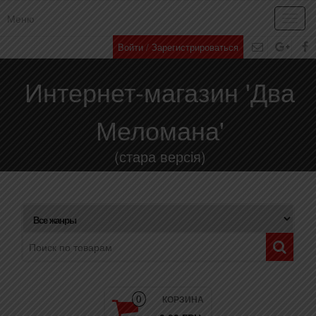
Меню
Toggl
navig
Войти / Зарегистрироваться
Интернет-магазин 'Два
Меломана'
(стара версія)
КОРЗИНА
0