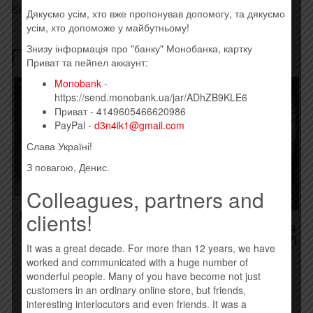
B12 Реввоенсовет
Дякуємо усім, хто вже пропонував допомогу, та дякуємо
усім, хто допоможе у майбутньому!
Похожие товары
Знизу інформація про "банку" Монобанка, картку
Приват та пейпел аккаунт:
Monobank
-
Товар закінчився!
https://send.monobank.ua/jar/ADhZB9KLE6
Приват - 4149605466620986
PayPal -
d3n4ik1@gmail.com
Слава Україні!
З повагою, Денис.
Colleagues, partners and
clients!
БУМБОКС – ТЕРМІНАЛ Б
(VINYL)
ПРИХОДЬКО АНАСТАСИЯ
– ЗАЖДАЛАСЬ (VINYL, LP)
1100,00
грн.
It was a great decade. For more than 12 years, we have
800,00
грн.
worked and communicated with a huge number of
Временно нет
wonderful people. Many of you have become not just
Купить
customers in an ordinary online store, but friends,
interesting interlocutors and even friends. It was a