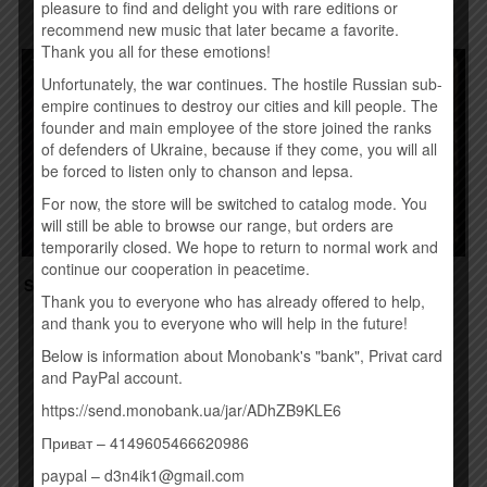
pleasure to find and delight you with rare editions or
recommend new music that later became a favorite.
Thank you all for these emotions!
Товар закінчився!
Unfortunately, the war continues. The hostile Russian sub-
empire continues to destroy our cities and kill people. The
founder and main employee of the store joined the ranks
of defenders of Ukraine, because if they come, you will all
be forced to listen only to chanson and lepsa.
For now, the store will be switched to catalog mode. You
will still be able to browse our range, but orders are
temporarily closed. We hope to return to normal work and
continue our cooperation in peacetime.
SASHA BOOLE – SURVIVAL
СЕРЁГА – ХРОНИКА
FOLK (VINYL, LP)
ПАРНИШКИ С
Thank you to everyone who has already offered to help,
ГОМЕЛЬСКИХ УЛИЦ
and thank you to everyone who will help in the future!
190,00
грн.
(VINYL)
Below is information about Monobank's "bank", Privat card
1120,00
грн.
and PayPal account.
Временно нет
https://send.monobank.ua/jar/ADhZB9KLE6
Купить
Приват – 4149605466620986
paypal – d3n4ik1@gmail.com