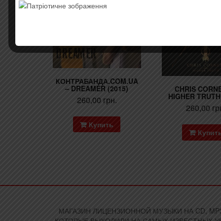
КОНТРАБАНДА.COM.UA
– DREAMER (2015)
CHRIS CORNE
HIGHER TRUTH 
260,00
грн.
260,00
гр
Купить
Купит
МАГАЗИН ЛИЦЕНЗИОННОЙ МУЗЫКИ НА CD, MP3
КОТОРЫЕ ВЫХОДИЛИ НА САМЫХ ИЗВЕСТНЫХ УК