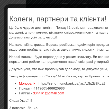
Колеги, партнери та клієнти!
Це було чудове десятиліття. Понад 12 років ми працювали та 
магазині, а приятелями, цікавими співрозмовниками та навіт
Дякуємо вам усім за ці емоції!
На жаль, війна триває. Ворожа російська недоімперія продовж
якщо вони прийдуть, вас усіх змушуватимуть слухати тільки ш
Наразі магазин буде переведено у режим каталогу. Ви все 
нормальної роботи та продовження нашої співпраці у мирний
Дякуємо усім, хто вже пропонував допомогу, та дякуємо усім
Знизу інформація про "банку" Монобанка, картку Приват та п
Monobank
- https://send.monobank.ua/jar/ADhZB9KLE6
ОПИСАНИЕ
ОТЗЫВЫ (0)
Приват - 4149605466620986
PayPal -
d3n4ik1@gmail.com
Слава Україні!
Описание
З повагою, Денис.