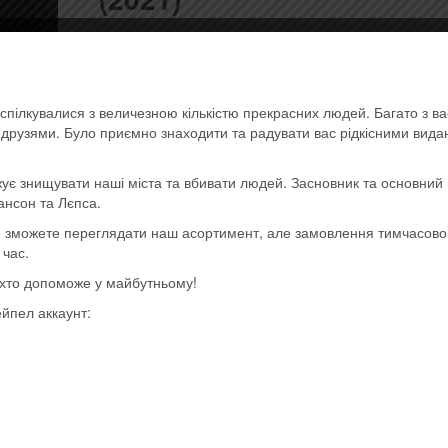
(
0
отзывов клиентов)
1050,00
грн.
спілкувалися з величезною кількістю прекрасних людей. Багато з в
ь друзями. Було приємно знаходити та радувати вас рідкісними вид
Вінілова платівка (Vinyl record)
Количество
Купить
ує знищувати наші міста та вбивати людей. Засновник та основний 
Coldplay
ансон та Лєпса.
-
ще зможете переглядати наш асортимент, але замовлення тимчасов
Артикул:
0190296666964
Категории:
- Alternative roc
Music
 час.
metal, industrial
,
- Pop
,
Иностранные исполнители на
Of
, хто допоможе у майбутньому!
Последние поступления
Метка:
Imported
The
ейпел аккаунт:
Spheres
(Vinyl,
LP,
Coloured
Recycled)
(2021)