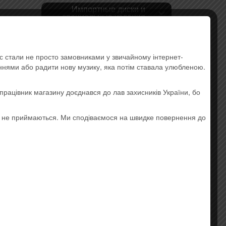
Импортные диски и
специальные издания
Pop
ас стали не просто замовниками у звичайному інтернет-
Rock
аннями або радити нову музику, яка потім ставала улюбленою.
Украинская музыка
працівник магазину доєднався до лав захисників України, бо
Lounge
о не приймаються. Ми сподіваємося на швидке повернення до
k, nu
Hip-hop
 виниле
,
Electronic Music
Instrumental Music
Jazz and Blues
Ethnic music