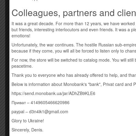
Усі товари: Coldplay
Colleagues, partners and clien
Новая виниловая пластинка, штрих код: 019029666
It was a great decade. For more than 12 years, we have worked
A1 Coldplay – Music Of The Spheres
but friends, interesting interlocutors and even friends. It was a 
A2 Coldplay – Higher Power
emotions!
A3 Coldplay – Humankind
A4 Coldplay – Alien Choir
Unfortunately, the war continues. The hostile Russian sub-empire
A5 Coldplay X Selena Gomez – Let Somebody Go
because if they come, you will all be forced to listen only to cha
A6 Coldplay X We Are King X Jacob Collier – Human H
For now, the store will be switched to catalog mode. You will sti
A7 Coldplay – People Of The Pride
peacetime.
B1 Coldplay – Biutyful
B2 Coldplay – Music Of The Spheres II
Thank you to everyone who has already offered to help, and thank
B3 Coldplay X BTS (4) – My Universe
Below is information about Monobank's "bank", Privat card and 
B4 Coldplay – Infinity Sign
B5 Coldplay – Coloratura
https://send.monobank.ua/jar/ADhZB9KLE6
Стиль: Alternative Rock, Pop Rock, Synth-pop, Synth
Приват – 4149605466620986
paypal – d3n4ik1@gmail.com
Похожие товары
Glory to Ukraine!
Sincerely, Denis.