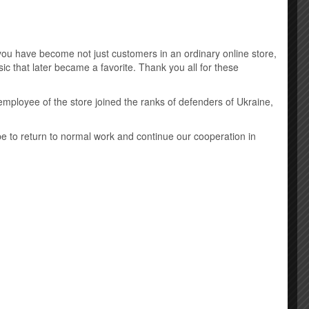
Music DVD
New Age
u have become not just customers in an ordinary online store,
ic that later became a favorite. Thank you all for these
Виниловые пластинки
employee of the store joined the ranks of defenders of Ukraine,
Детская музыка
Классическая музыка
ope to return to normal work and continue our cooperation in
Лицензионные mp3 диски
Саундтрек
Шансон