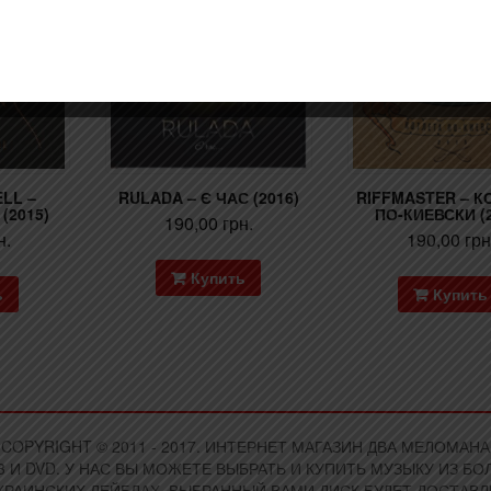
LL –
RULADA – Є ЧАС (2016)
RIFFMASTER – К
(2015)
ПО-КИЕВСКИ (2
190,00
грн.
н.
190,00
грн
Купить
ь
Купить
COPYRIGHT © 2011 - 2017. ИНТЕРНЕТ МАГАЗИН ДВА МЕЛОМАНА
 И DVD. У НАС ВЫ МОЖЕТЕ ВЫБРАТЬ И КУПИТЬ МУЗЫКУ ИЗ 
РАИНСКИХ ЛЕЙБЛАХ. ВЫБРАННЫЙ ВАМИ ДИСК БУДЕТ ДОСТАВЛЕ