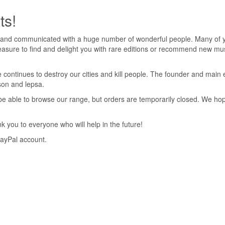
ts!
6964
 and communicated with a huge number of wonderful people. Many of yo
pleasure to find and delight you with rare editions or recommend new mus
 continues to destroy our cities and kill people. The founder and main 
nson and lepsa.
eart
ll be able to browse our range, but orders are temporarily closed. We h
 you to everyone who will help in the future!
PayPal account.
wave