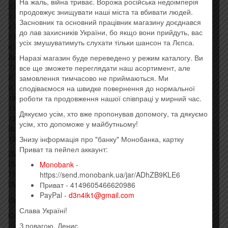
На жаль, війна триває. Ворожа російська недоімперія
2 Drop The Weapon
продовжує знищувати наші міста та вбивати людей.
3 We’re All The Same In The Dark
Засновник та основний працівник магазину доєднався
4 Nothing At All
до лав захисників України, бо якщо вони прийдуть, вас
5 No Need To Shout
усіх змушуватимуть слухати тільки шансон та Лєпса.
6 Step By Step
Act 2
Наразі магазин буде переведено у режим каталогу. Ви
7 What The What
все ще зможете переглядати наш асортимент, але
8 The Long Way Round
замовлення тимчасово не приймаються. Ми
9 The Power Of The Moon
сподіваємося на швидке повернення до нормальної
10 Remission Possible
роботи та продовження нашої співпраці у мирний час.
11 Man Alive
Дякуємо усім, хто вже пропонував допомогу, та дякуємо
12 And The Address
усім, хто допоможе у майбутньому!
Bonus Track
13 Dancing In My Sleep
Знизу інформація про "банку" Монобанка, картку
Приват та пейпел аккаунт:
DVD:
DVD-1 Roger Glover And Bob Ezrin In Conversation (Filmed At
Monobank
-
The British Grove, London, In November 2019)
https://send.monobank.ua/jar/ADhZB9KLE6
DVD-2 Deep Purple – Live At Hellfest 2017 (Full Live Show)
Приват - 4149605466620986
PayPal -
d3n4ik1@gmail.com
Оригинальный импортный диск. Штрих код: 4029759141358
Слава Україні!
Стиль: Hard Rock
З повагою, Денис.