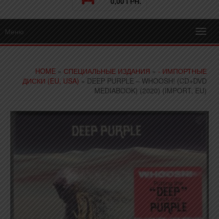
0,00 ГРН.
Меню
Toggl
navig
HOME
»
СПЕЦИАЛЬНЫЕ ИЗДАНИЯ
»
- ИМПОРТНЫЕ
ДИСКИ (EU, USA)
» DEEP PURPLE – WHOOSH! (CD+DVD
MEDIABOOK) (2020) (IMPORT, EU)