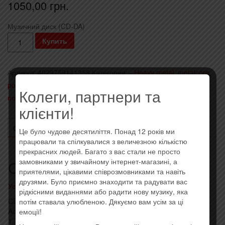
1050,00
грн.
Музичний диск (CD-DA)
Количество
Купить
Deep
Purple
Артикул:
4029759141358
Категории:
- Heavy metal, metalcore,
-
power, hard rock
,
- Импортные диски (EU, USA)
,
Последние
Whoosh!
Колеги, партнери та
поступления
Метка:
Imported
(CD+DVD
клієнти!
Mediabook)
(2020)
ОПИСАНИЕ
ОТЗЫВЫ (0)
Це було чудове десятиліття. Понад 12 років ми
(Import,
працювали та спілкувалися з величезною кількістю
прекрасних людей. Багато з вас стали не просто
EU)
замовниками у звичайному інтернет-магазині, а
Описание
приятелями, цікавими співрозмовниками та навіть
друзями. Було приємно знаходити та радувати вас
Усі товари: Deep Purple
рідкісними виданнями або радити нову музику, яка
CD:
потім ставала улюбленою. Дякуємо вам усім за ці
Act 1
емоції!
1 Throw My Bones