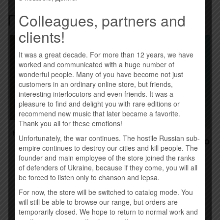
Похожие товары
Colleagues, partners and
clients!
Товар закінчився!
It was a great decade. For more than 12 years, we have
worked and communicated with a huge number of
wonderful people. Many of you have become not just
customers in an ordinary online store, but friends,
interesting interlocutors and even friends. It was a
pleasure to find and delight you with rare editions or
recommend new music that later became a favorite.
Thank you all for these emotions!
КОНТРАБАНДА.COM.UA –
Unfortunately, the war continues. The hostile Russian sub-
DREAMER (2015)
АНТИТІЛА – ВСЕ КРАСИВО
empire continues to destroy our cities and kill people. The
(2015)
260,00
грн.
founder and main employee of the store joined the ranks
245,00
грн.
of defenders of Ukraine, because if they come, you will all
Купить
be forced to listen only to chanson and lepsa.
Временно нет
For now, the store will be switched to catalog mode. You
will still be able to browse our range, but orders are
temporarily closed. We hope to return to normal work and