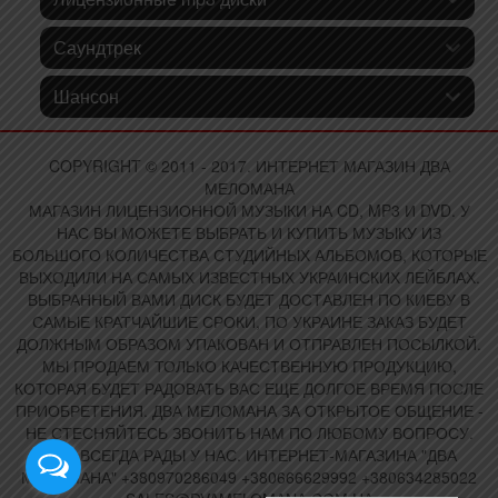
Саундтрек
Шансон
COPYRIGHT © 2011 - 2017. ИНТЕРНЕТ МАГАЗИН ДВА
МЕЛОМАНА
МАГАЗИН ЛИЦЕНЗИОННОЙ МУЗЫКИ НА CD, MP3 И DVD. У
НАС ВЫ МОЖЕТЕ ВЫБРАТЬ И КУПИТЬ МУЗЫКУ ИЗ
БОЛЬШОГО КОЛИЧЕСТВА СТУДИЙНЫХ АЛЬБОМОВ, КОТОРЫЕ
ВЫХОДИЛИ НА САМЫХ ИЗВЕСТНЫХ УКРАИНСКИХ ЛЕЙБЛАХ.
ВЫБРАННЫЙ ВАМИ ДИСК БУДЕТ ДОСТАВЛЕН ПО КИЕВУ В
САМЫЕ КРАТЧАЙШИЕ СРОКИ, ПО УКРАИНЕ ЗАКАЗ БУДЕТ
ДОЛЖНЫМ ОБРАЗОМ УПАКОВАН И ОТПРАВЛЕН ПОСЫЛКОЙ.
МЫ ПРОДАЕМ ТОЛЬКО КАЧЕСТВЕННУЮ ПРОДУКЦИЮ,
КОТОРАЯ БУДЕТ РАДОВАТЬ ВАС ЕЩЕ ДОЛГОЕ ВРЕМЯ ПОСЛЕ
ПРИОБРЕТЕНИЯ. ДВА МЕЛОМАНА ЗА ОТКРЫТОЕ ОБЩЕНИЕ -
НЕ СТЕСНЯЙТЕСЬ ЗВОНИТЬ НАМ ПО ЛЮБОМУ ВОПРОСУ.
ВАМ ВСЕГДА РАДЫ У НАС. ИНТЕРНЕТ-МАГАЗИНА "ДВА
МЕЛОМАНА" +380970286049 +380666629992 +380634285022