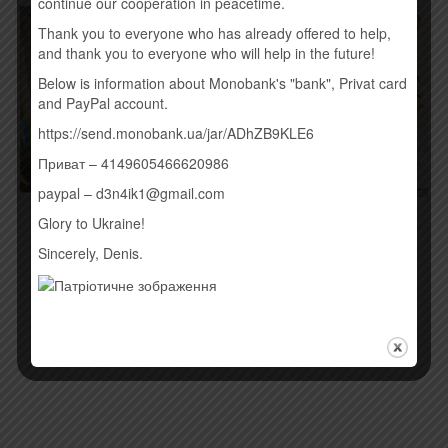
continue our cooperation in peacetime.
Thank you to everyone who has already offered to help,
and thank you to everyone who will help in the future!
Below is information about Monobank's "bank", Privat card
and PayPal account.
https://send.monobank.ua/jar/ADhZB9KLE6
Приват – 4149605466620986
paypal – d3n4ik1@gmail.com
НЕ СМІЄ БУТИ В НАС
Glory to Ukraine!
CБОРНИК – ВЕЧЕРИНКА
СТРАХУ (ПІСНІ
18+ (2015)
ВИЗВОЛЬНИХ ЗМАГАНЬ
Sincerely, Denis.
190,00
грн.
УКРАЇНСЬКОГО
190,00
грн.
Купить
Купить