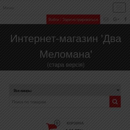
Меню
Toggl
navig
Войти / Зарегистрироваться
Интернет-магазин 'Два
Меломана'
(стара версія)
КОРЗИНА
0