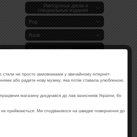
Импортные диски и
специальные издания
Pop
Rock
Украинская музыка
akbeat,
едние
Lounge
ас стали не просто замовниками у звичайному інтернет-
Hip-hop
аннями або радити нову музику, яка потім ставала улюбленою.
Electronic Music
працівник магазину доєднався до лав захисників України, бо
Instrumental Music
о не приймаються. Ми сподіваємося на швидке повернення до
Jazz and Blues
Ethnic music