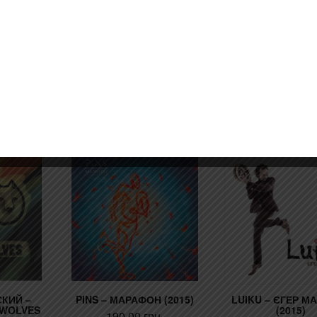
139220
КИЙ –
PINS – МАРАФОН (2015)
LUIKU – ЄГЕР М
 WOLVES
(2015)
190,00
грн.