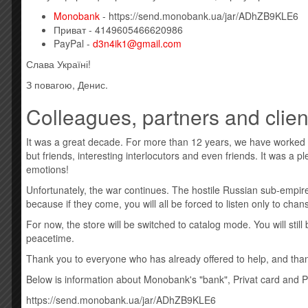
Monobank
- https://send.monobank.ua/jar/ADhZB9KLE6
CD1
Приват - 4149605466620986
1 Next Year 5:07
PayPal -
d3n4ik1@gmail.com
2 Kids Again (Radio Edit) 3:12
3 One More Day (Stay With Me) 3:27
Слава Україні!
4 10 Million People 4:23
З повагою, Денис.
5 Only Human 3:43
6 Seen You 3:45
Colleagues, partners and clien
7 Can’t Face The World Alone 3:44
8 Live Life Living 3:13
It was a great decade. For more than 12 years, we have worked
9 All The Wrong Places (Radio Edit) 3:28
but friends, interesting interlocutors and even friends. It was a 
10 Take Me As I Am 3:13
emotions!
11 At Night 5:13
12 Longest Goodbye 4:45
Unfortunately, the war continues. The hostile Russian sub-empire
13 New Friends 3:29
because if they come, you will all be forced to listen only to cha
14 Full Eclipse 3:55
For now, the store will be switched to catalog mode. You will sti
15 One Last Breath 3:14
peacetime.
16 Innocent Minds 3:43
Thank you to everyone who has already offered to help, and thank
CD2
1 All The Wrong Places (Quintino Remix) 5:25
Below is information about Monobank's "bank", Privat card and 
2 All The Wrong Places (Calyx & TeeBee Remix) 4:59
https://send.monobank.ua/jar/ADhZB9KLE6
3 All The Wrong Places (Jack Beats Remix) 5:33