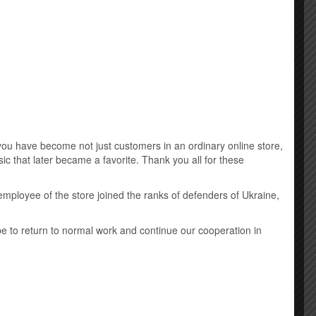
Music DVD
New Age
Виниловые пластинки
Детская музыка
Классическая музыка
u have become not just customers in an ordinary online store,
ic that later became a favorite. Thank you all for these
Лицензионные mp3 диски
employee of the store joined the ranks of defenders of Ukraine,
Саундтрек
Шансон
ope to return to normal work and continue our cooperation in