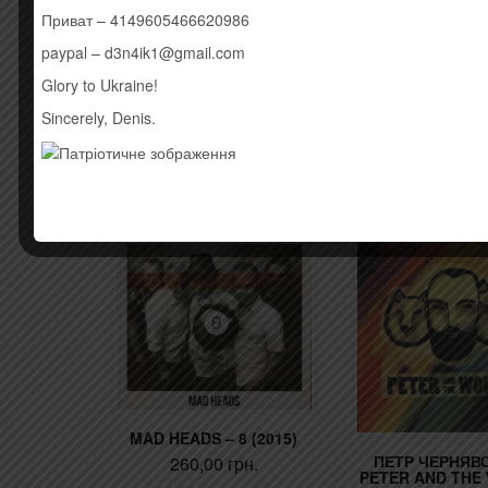
4 All The Wrong Places (Starkillers Remix) 5:09
Приват – 4149605466620986
5 Kids Again (MOTi Remix) 4:38
paypal – d3n4ik1@gmail.com
6 Kids Again (Dimension Remix) 4:09
7 Kids Again (Zed Bias Remix) 4:46
Glory to Ukraine!
8 Kids Again (Critikal Miami Sunrise Remix)
Sincerely, Denis.
Оригинальный импортный диск, штрихкод: 0888430
Похожие товары
MAD HEADS – 8 (2015)
ПЕТР ЧЕРНЯВС
260,00
грн.
PETER AND THE