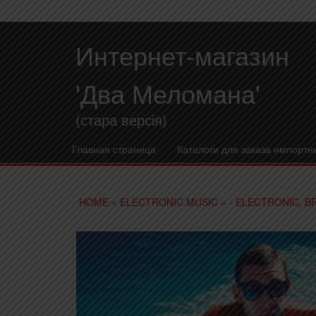
Интернет-магазин
'Два Меломана'
(стара версія)
Главная страница
Каталоги для заказа импортн
HOME
»
ELECTRONIC MUSIC
»
- ELECTRONIC, B