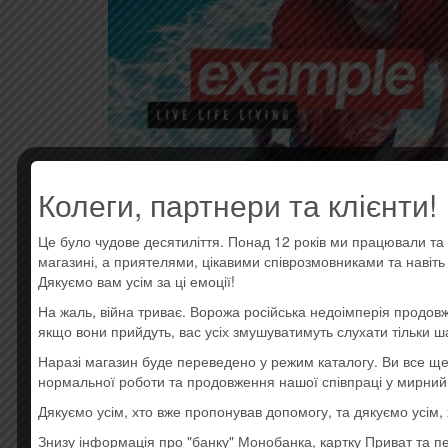
Колеги, партнери та клієнти!
Це було чудове десятиліття. Понад 12 років ми працювали та 
магазині, а приятелями, цікавими співрозмовниками та навіт
Дякуємо вам усім за ці емоції!
На жаль, війна триває. Ворожа російська недоімперія продовж
якщо вони прийдуть, вас усіх змушуватимуть слухати тільки ш
ОПИСАНИЕ
ОТЗЫВЫ (0)
Наразі магазин буде переведено у режим каталогу. Ви все 
нормальної роботи та продовження нашої співпраці у мирний
Описание
Дякуємо усім, хто вже пропонував допомогу, та дякуємо усім
Знизу інформація про "банку" Монобанка, картку Приват та п
Усі товари: Example