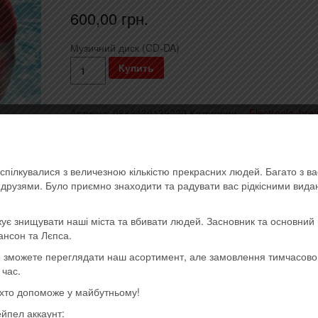
600,00
грн.
Музичний диск (CD-DA)
Количество
Купить
Example
-
Артикул:
0888430139220
Категории:
- Electronic, bre
Live
dnb, dub
,
- Pop
,
- Импортные диски (EU, USA)
,
Посл
Life
поступления
Метка:
Imported
Living
спілкувалися з величезною кількістю прекрасних людей. Багато з в
(2014)
ь друзями. Було приємно знаходити та радувати вас рідкісними вид
(Import,
2CD)
ує знищувати наші міста та вбивати людей. Засновник та основний 
ансон та Лєпса.
ще зможете переглядати наш асортимент, але замовлення тимчасов
 час.
, хто допоможе у майбутньому!
ейпел аккаунт: