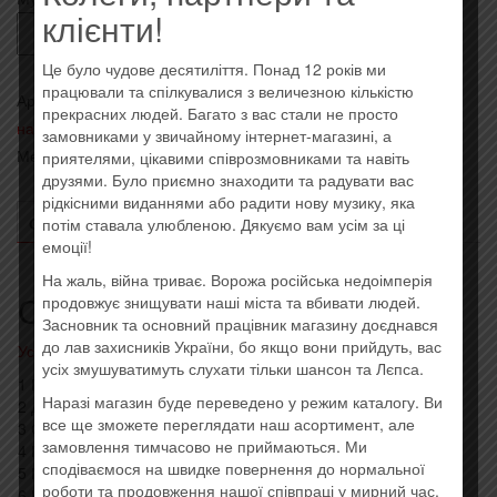
клієнти!
Количество
Купить
Капела
Це було чудове десятиліття. Понад 12 років ми
Бандуристів
працювали та спілкувалися з величезною кількістю
Артикул:
ukrmusic2020-8
Категории:
- Народные песни,
-
прекрасних людей. Багато з вас стали не просто
народные инструменты, эстрада
,
Последние поступления
замовниками у звичайному інтернет-магазині, а
Капела
Метка:
Ukrainian Records
приятелями, цікавими співрозмовниками та навіть
бандуристів
друзями. Було приємно знаходити та радувати вас
України
рідкісними виданнями або радити нову музику, яка
ім.
ОПИСАНИЕ
ОТЗЫВЫ (0)
потім ставала улюбленою. Дякуємо вам усім за ці
емоції!
Майбороди,
ч.4
На жаль, війна триває. Ворожа російська недоімперія
Описание
продовжує знищувати наші міста та вбивати людей.
Засновник та основний працівник магазину доєднався
до лав захисників України, бо якщо вони прийдуть, вас
Усі товари: Капела Бандуристів
усіх змушуватимуть слухати тільки шансон та Лєпса.
1 Гімн України 2:12
Наразі магазин буде переведено у режим каталогу. Ви
2 Думи Мої, Думи Мої 6:30
все ще зможете переглядати наш асортимент, але
3 Ой Зійшла Зоря 5:52
замовлення тимчасово не приймаються. Ми
4 Гайдамаки 5:00
сподіваємося на швидке повернення до нормальної
5 Молітесь, Браття 13:06
роботи та продовження нашої співпраці у мирний час.
6 Кантата: У Неділеньку, У Святую 17:14