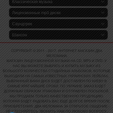
Классическая музыка
Лицензионные mp3 диски
Саундтрек
Шансон
COPYRIGHT © 2011 - 2017. ИНТЕРНЕТ МАГАЗИН ДВА
МЕЛОМАНА
МАГАЗИН ЛИЦЕНЗИОННОЙ МУЗЫКИ НА CD, MP3 И DVD. У
НАС ВЫ МОЖЕТЕ ВЫБРАТЬ И КУПИТЬ МУЗЫКУ ИЗ
БОЛЬШОГО КОЛИЧЕСТВА СТУДИЙНЫХ АЛЬБОМОВ, КОТОРЫЕ
ВЫХОДИЛИ НА САМЫХ ИЗВЕСТНЫХ УКРАИНСКИХ ЛЕЙБЛАХ.
ВЫБРАННЫЙ ВАМИ ДИСК БУДЕТ ДОСТАВЛЕН ПО КИЕВУ В
САМЫЕ КРАТЧАЙШИЕ СРОКИ, ПО УКРАИНЕ ЗАКАЗ БУДЕТ
ДОЛЖНЫМ ОБРАЗОМ УПАКОВАН И ОТПРАВЛЕН ПОСЫЛКОЙ.
МЫ ПРОДАЕМ ТОЛЬКО КАЧЕСТВЕННУЮ ПРОДУКЦИЮ,
КОТОРАЯ БУДЕТ РАДОВАТЬ ВАС ЕЩЕ ДОЛГОЕ ВРЕМЯ ПОСЛЕ
ПРИОБРЕТЕНИЯ. ДВА МЕЛОМАНА ЗА ОТКРЫТОЕ ОБЩЕНИЕ -
НЕ СТЕСНЯЙТЕСЬ ЗВОНИТЬ НАМ ПО ЛЮБОМУ ВОПРОСУ.