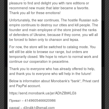
Купить
pleasure to find and delight you with rare editions or
recommend new music that later became a favorite.
Thank you all for these emotions!
Unfortunately, the war continues. The hostile Russian sub-
empire continues to destroy our cities and kill people. The
founder and main employee of the store joined the ranks
of defenders of Ukraine, because if they come, you will all
be forced to listen only to chanson and lepsa.
For now, the store will be switched to catalog mode. You
will still be able to browse our range, but orders are
temporarily closed. We hope to return to normal work and
continue our cooperation in peacetime.
Thank you to everyone who has already offered to help,
PINS – МАРАФОН (2015)
DISCLOSURE – CARACAL
and thank you to everyone who will help in the future!
(2015)
190,00
грн.
Below is information about Monobank's "bank", Privat card
260,00
грн.
and PayPal account.
Купить
https://send.monobank.ua/jar/ADhZB9KLE6
Купить
Приват – 4149605466620986
paypal – d3n4ik1@gmail.com