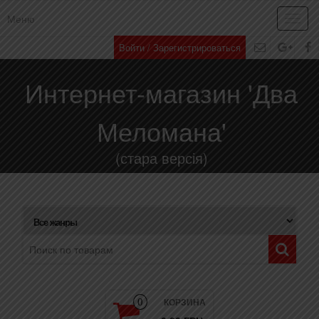
Меню
Toggl
navig
Войти / Зарегистрироваться
Интернет-магазин 'Два
Меломана'
(стара версія)
КОРЗИНА
0