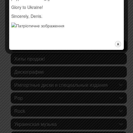
Glory to Ukraine!
Sincerely, Denis.
КАТЕГОРИИ ТОВАРОВ
Последние поступления
Хиты продаж!
Дискографии
Импортные диски и специальные издания
Pop
Rock
Украинская музыка