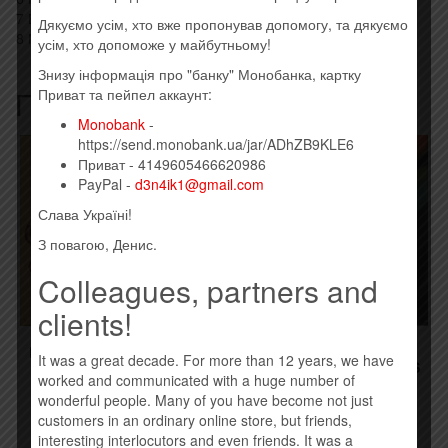
7 Боже Великий, Єдиний 2:40
Дякуємо усім, хто вже пропонував допомогу, та дякуємо
8 Многая Літа 2:07
усім, хто допоможе у майбутньому!
Знизу інформація про "банку" Монобанка, картку
Похожие товары
Приват та пейпел аккаунт:
Monobank
-
https://send.monobank.ua/jar/ADhZB9KLE6
Приват - 4149605466620986
PayPal -
d3n4ik1@gmail.com
Слава Україні!
З повагою, Денис.
Colleagues, partners and
clients!
RIFFMASTER – КОТЛЕТА
ПЕТР ЧЕРНЯВСКИЙ –
It was a great decade. For more than 12 years, we have
ПО-КИЕВСКИ (2015)
PETER AND THE WOLVES
worked and communicated with a huge number of
EP (2015)
190,00
грн.
wonderful people. Many of you have become not just
250,00
грн.
customers in an ordinary online store, but friends,
Купить
interesting interlocutors and even friends. It was a