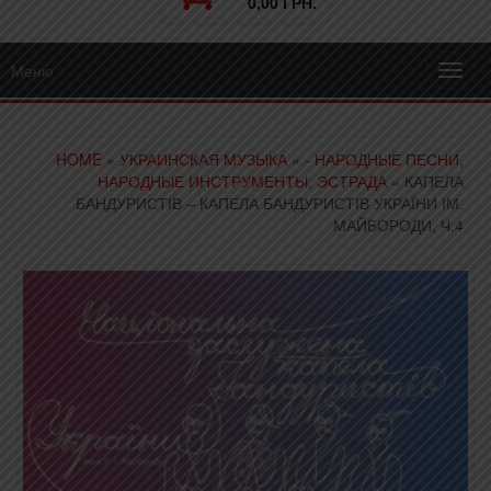
0,00 ГРН.
Меню
Toggl
navig
HOME
»
УКРАИНСКАЯ МУЗЫКА
»
- НАРОДНЫЕ ПЕСНИ,
НАРОДНЫЕ ИНСТРУМЕНТЫ, ЭСТРАДА
» КАПЕЛА
БАНДУРИСТІВ – КАПЕЛА БАНДУРИСТІВ УКРАЇНИ ІМ.
МАЙБОРОДИ, Ч.4