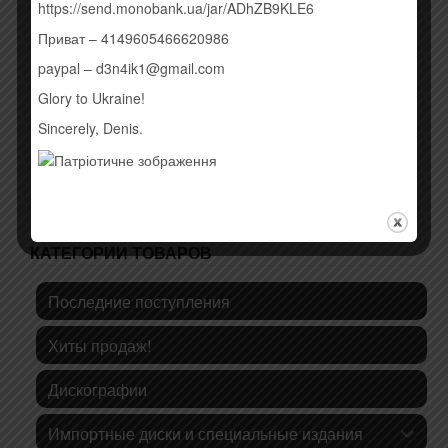
https://send.monobank.ua/jar/ADhZB9KLE6
AVICII – STORIES (2015)
PINS – МАРАФОН (2015)
260,00
грн.
Приват – 4149605466620986
190,00
грн.
paypal – d3n4ik1@gmail.com
Купить
Купить
Glory to Ukraine!
Sincerely, Denis.
КАТЕГОРИИ ТОВАРОВ
Последние поступления
Хиты продаж!
Дискографии
Импортные диски и специальные издания