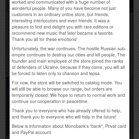
worked and communicated with a huge number of
wonderful people. Many of you have become not just
customers in an ordinary online store, but friends,
interesting interlocutors and even friends. It was a
APOCALYPTICA –
THE AVENER – THE
SHADOWMAKER (2015)
WANDERINGS OF THE
pleasure to find and delight you with rare editions or
AVENER (2015)
190,00
грн.
recommend new music that later became a favorite.
190,00
грн.
Thank you all for these emotions!
Купить
Unfortunately, the war continues. The hostile Russian sub-
Временно нет
empire continues to destroy our cities and kill people. The
founder and main employee of the store joined the ranks
of defenders of Ukraine, because if they come, you will all
be forced to listen only to chanson and lepsa.
For now, the store will be switched to catalog mode. You
will still be able to browse our range, but orders are
temporarily closed. We hope to return to normal work and
continue our cooperation in peacetime.
Thank you to everyone who has already offered to help,
and thank you to everyone who will help in the future!
Below is information about Monobank's "bank", Privat card
and PayPal account.