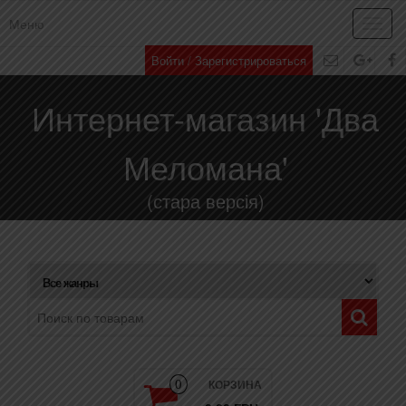
Меню
Toggl
navig
Войти / Зарегистрироваться
Интернет-магазин 'Два
Меломана'
(стара версія)
КОРЗИНА
0