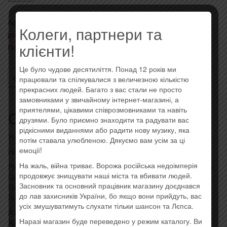
Metallica
-
Артикул:
803343154085
Категории:
- Heavy metal, metalcore,
Berserker
Колеги, партнери та
power, hard rock
,
Иностранные исполнители на виниле
,
1.0
клієнти!
Последние поступления
Метка:
Imported
(2xVinyl,
LP)
Це було чудове десятиліття. Понад 12 років ми
(2019)
ОПИСАНИЕ
ОТЗЫВЫ (0)
працювали та спілкувалися з величезною кількістю
прекрасних людей. Багато з вас стали не просто
замовниками у звичайному інтернет-магазині, а
приятелями, цікавими співрозмовниками та навіть
Описание
друзями. Було приємно знаходити та радувати вас
рідкісними виданнями або радити нову музику, яка
Усі товари: Metallica
потім ставала улюбленою. Дякуємо вам усім за ці
емоції!
Новая виниловая пластинка, штрих код: 803343154085
На жаль, війна триває. Ворожа російська недоімперія
Part one from a live FM radio broadcast recorded at The Forum,
продовжує знищувати наші міста та вбивати людей.
Copenhagen, Denmark, 27th November 1996.
Засновник та основний працівник магазину доєднався
Gatefold Cover, inner sleeve outside black, inside white.
до лав захисників України, бо якщо вони прийдуть, вас
Some radio comments are shown in the recording.
усіх змушуватимуть слухати тільки шансон та Лєпса.
A1 Last Caress
Наразі магазин буде переведено у режим каталогу. Ви
A2 Creeping Death