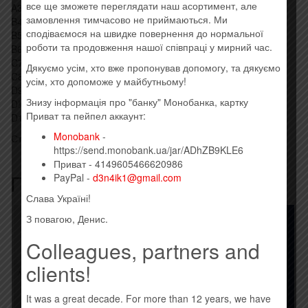
все ще зможете переглядати наш асортимент, але
A3 Sad But True
замовлення тимчасово не приймаються. Ми
B4 Ain’t My Bitch
сподіваємося на швидке повернення до нормальної
B5 Whiplash
роботи та продовження нашої співпраці у мирний час.
B6 Bleeding Me
C7 King Nothing
Дякуємо усім, хто вже пропонував допомогу, та дякуємо
C8 One
усім, хто допоможе у майбутньому!
D9 Devil’s Dance
Знизу інформація про "банку" Монобанка, картку
D!0 Bass/Guitar Solos
Приват та пейпел аккаунт:
D11 Nothing Else Matters
Monobank
-
Стиль: Heavy Metal, Thrash
https://send.monobank.ua/jar/ADhZB9KLE6
Приват - 4149605466620986
Похожие товары
PayPal -
d3n4ik1@gmail.com
Слава Україні!
Товар закінчився!
З повагою, Денис.
Colleagues, partners and
clients!
It was a great decade. For more than 12 years, we have