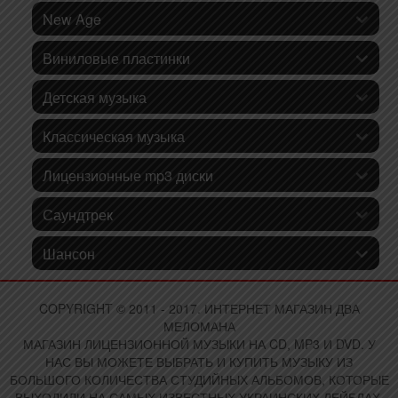
New Age
Виниловые пластинки
Детская музыка
Классическая музыка
Лицензионные mp3 диски
Саундтрек
Шансон
COPYRIGHT © 2011 - 2017. ИНТЕРНЕТ МАГАЗИН ДВА
МЕЛОМАНА
МАГАЗИН ЛИЦЕНЗИОННОЙ МУЗЫКИ НА CD, MP3 И DVD. У
НАС ВЫ МОЖЕТЕ ВЫБРАТЬ И КУПИТЬ МУЗЫКУ ИЗ
БОЛЬШОГО КОЛИЧЕСТВА СТУДИЙНЫХ АЛЬБОМОВ, КОТОРЫЕ
ВЫХОДИЛИ НА САМЫХ ИЗВЕСТНЫХ УКРАИНСКИХ ЛЕЙБЛАХ.