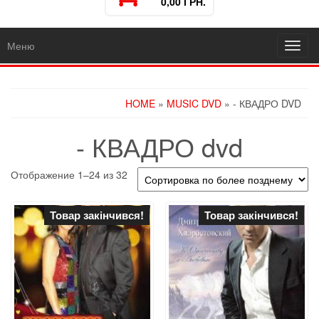
0,00 ГРН.
Меню
Toggl
navig
HOME
»
MUSIC DVD
» - КВАДРО DVD
- КВАДРО dvd
Отображение 1–24 из 32
Товар закінчився!
Товар закінчився!