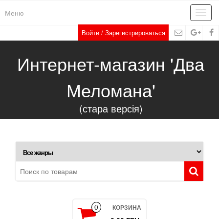
Меню
Toggl
navig
Войти / Зарегистрироваться
Интернет-магазин 'Два
Меломана'
(стара версія)
КОРЗИНА
0