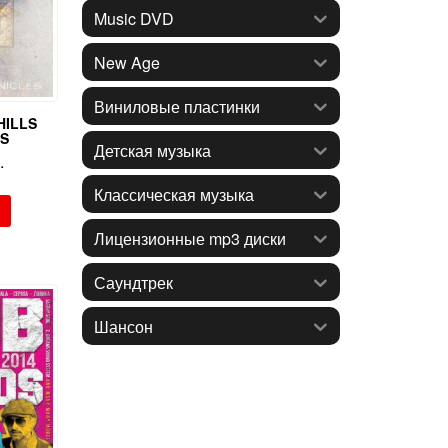
Music DVD
New Age
Виниловые пластинки
HILLS
ES
Детская музыка
.
Классическая музыка
Лицензионные mp3 диски
Саундтрек
Шансон