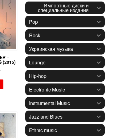
Импортные диски и
специальные издания
Pop
Rock
Украинская музыка
ER –
Lounge
 (2015)
.
Hip-hop
Electronic Music
Instrumental Music
Jazz and Blues
Ethnic music