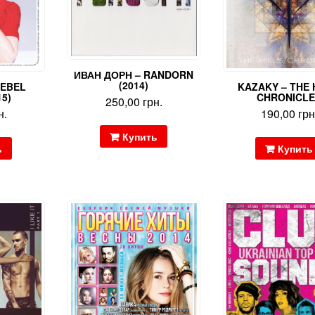
ИВАН ДОРН – RANDORN
(2014)
REBEL
KAZAKY – THE 
15)
CHRONICL
250,00
грн.
н.
190,00
грн
Купить
ь
Купить