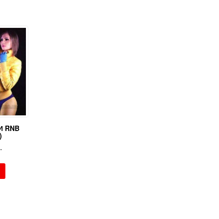
И RNB
)
.