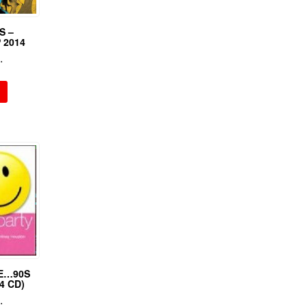
S –
 2014
.
E…90S
4 CD)
.