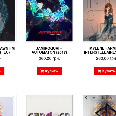
DAWN FM
JAMIROQUAI –
MYLENE FARM
T, EU)
AUTOMATON (2017)
INTERSTELLAIRES
н.
260,00
грн.
260,00
грн
ь
Купить
Купить