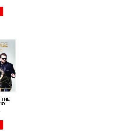
– THE
IO
.