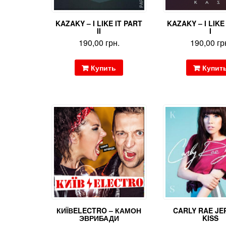
KAZAKY – I LIKE IT PART
KAZAKY – I LIKE
II
I
190,00
грн.
190,00
гр
Купить
Купит
КИЇВELECTRO – КАМОН
CARLY RAE JE
ЭВРИБАДИ
KISS