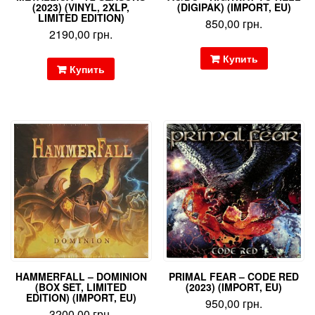
(2023) (VINYL, 2XLP,
(DIGIPAK) (IMPORT, EU)
LIMITED EDITION)
850,00
грн.
2190,00
грн.
Купить
Купить
HAMMERFALL – DOMINION
PRIMAL FEAR – CODE RED
(BOX SET, LIMITED
(2023) (IMPORT, EU)
EDITION) (IMPORT, EU)
950,00
грн.
3200,00
грн.