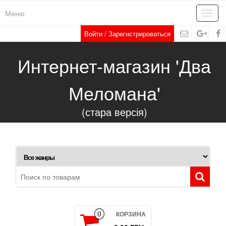
Меню
Toggl
navig
Войти / Зарегистрироваться
Интернет-магазин 'Два
Меломана'
(стара версія)
КОРЗИНА
0