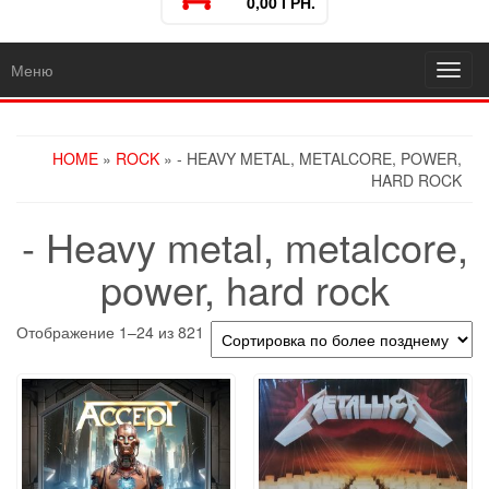
0,00 ГРН.
Меню
Toggl
navig
HOME
»
ROCK
» - HEAVY METAL, METALCORE, POWER,
HARD ROCK
- Heavy metal, metalcore,
power, hard rock
Отображение 1–24 из 821