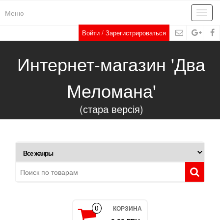
Меню
Toggl
navig
Войти / Зарегистрироваться
Интернет-магазин 'Два
Меломана'
(стара версія)
КОРЗИНА
0