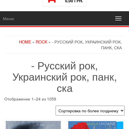
0,00 ГРН.
Меню
Toggl
navig
HOME
»
ROCK
» - РУССКИЙ РОК, УКРАИНСКИЙ РОК,
ПАНК, СКА
- Русский рок,
Украинский рок, панк,
ска
Отображение 1–24 из 1059