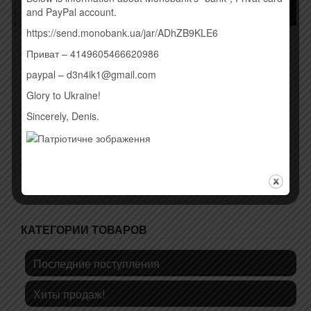
and PayPal account.
https://send.monobank.ua/jar/ADhZB9KLE6
RULADA – Є ЧАС (2016)
ТИМУР РОДРИГЕЗ –
Приват – 4149605466620986
НОВЫЙ МИР (CD+DVD)
190,00
грн.
(2015)
paypal – d3n4ik1@gmail.com
190,00
грн.
Купить
Glory to Ukraine!
Sincerely, Denis.
Купить
КАТЕГОРИИ ТОВАРОВ
Последние поступления
Хиты продаж!