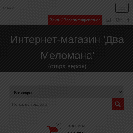
Меню
Toggl
navig
Войти / Зарегистрироваться
Интернет-магазин 'Два
Меломана'
(стара версія)
КОРЗИНА
0