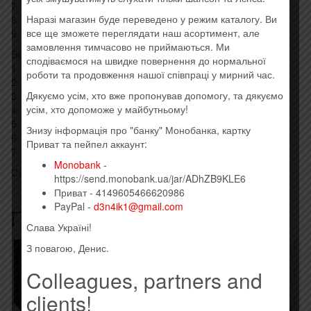
7. What’d I Say
Наразі магазин буде переведено у режим каталогу. Ви
8. I’ve Got A Woman
все ще зможете переглядати наш асортимент, але
9. Careless Love
замовлення тимчасово не приймаються. Ми
Side B:
сподіваємося на швидке повернення до нормальної
1. You Don’t Know Me
роботи та продовження нашої співпраці у мирний час.
2. I Can’t Stop Loving You
Дякуємо усім, хто вже пропонував допомогу, та дякуємо
3. Take These Chains From My Heart
усім, хто допоможе у майбутньому!
4. Your Cheatin ’ Heart
5. Don’t Let The Sun Catch You Cryin
Знизу інформація про "банку" Монобанка, картку
6. You Win Again
Приват та пейпел аккаунт:
7. Georgia On My Mind
Monobank
-
Стиль: Funk, Soul
https://send.monobank.ua/jar/ADhZB9KLE6
Приват - 4149605466620986
PayPal -
d3n4ik1@gmail.com
Похожие товары
Слава Україні!
З повагою, Денис.
Colleagues, partners and
clients!