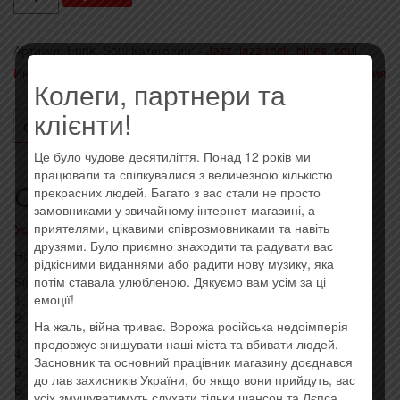
Ray
Charles
Артикул:
Funk, Soul
Категории:
- Jazz, jazz rock, blues, soul
,
-
Иностранные исполнители на виниле
,
Последние поступления
Genius
Колеги, партнери та
Of
клієнти!
soul
ОПИСАНИЕ
ОТЗЫВЫ (0)
(Vinyl,
Це було чудове десятиліття. Понад 12 років ми
LP)
працювали та спілкувалися з величезною кількістю
Описание
(2020)
прекрасних людей. Багато з вас стали не просто
замовниками у звичайному інтернет-магазині, а
приятелями, цікавими співрозмовниками та навіть
Усі товари: Ray Charles
друзями. Було приємно знаходити та радувати вас
Новая виниловая пластинка, штрихкод: 8717662578762
рідкісними виданнями або радити нову музику, яка
потім ставала улюбленою. Дякуємо вам усім за ці
Side A:
емоції!
1. Hit The Road Jack
2. Bye Bye Love
На жаль, війна триває. Ворожа російська недоімперія
3. Hey, Good Lookin’
продовжує знищувати наші міста та вбивати людей.
4. Unchain My Heart
Засновник та основний працівник магазину доєднався
5. Oh, Lonesome Me
до лав захисників України, бо якщо вони прийдуть, вас
6. Hallelujah I Love Her So
усіх змушуватимуть слухати тільки шансон та Лєпса.