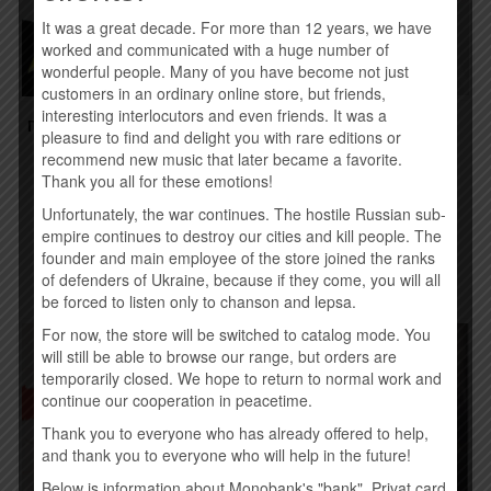
It was a great decade. For more than 12 years, we have
worked and communicated with a huge number of
wonderful people. Many of you have become not just
customers in an ordinary online store, but friends,
interesting interlocutors and even friends. It was a
APOCALYPTICA –
ГАЙТАНА – VOODOO MAN
pleasure to find and delight you with rare editions or
SHADOWMAKER (2015)
(2015, СУПЕРПАК, LTD
EDT)
recommend new music that later became a favorite.
190,00
грн.
Thank you all for these emotions!
190,00
грн.
Unfortunately, the war continues. The hostile Russian sub-
Купить
empire continues to destroy our cities and kill people. The
Купить
founder and main employee of the store joined the ranks
of defenders of Ukraine, because if they come, you will all
be forced to listen only to chanson and lepsa.
For now, the store will be switched to catalog mode. You
will still be able to browse our range, but orders are
temporarily closed. We hope to return to normal work and
continue our cooperation in peacetime.
Thank you to everyone who has already offered to help,
and thank you to everyone who will help in the future!
Below is information about Monobank's "bank", Privat card