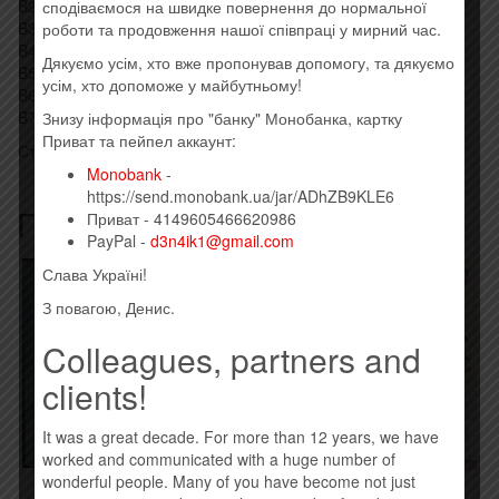
B2 Stone Cold Bush 2:58
сподіваємося на швидке повернення до нормальної
B3 Fire 2:20
роботи та продовження нашої співпраці у мирний час.
B4 Pretty Little Ditty (re-release version) 3:07
Дякуємо усім, хто вже пропонував допомогу, та дякуємо
B5 Punk Rock Classic 1:37
усім, хто допоможе у майбутньому!
B6 Sexy Mexican Maid 3:40
B7 Johnny, Kick A Hole In The Sky 5:08
Знизу інформація про "банку" Монобанка, картку
Приват та пейпел аккаунт:
Стиль: Alternative Rock, Funk Metal
Monobank
-
https://send.monobank.ua/jar/ADhZB9KLE6
Похожие товары
Приват - 4149605466620986
PayPal -
d3n4ik1@gmail.com
Слава Україні!
З повагою, Денис.
Colleagues, partners and
clients!
It was a great decade. For more than 12 years, we have
worked and communicated with a huge number of
wonderful people. Many of you have become not just
BAHROMA – ИПИ (2015)