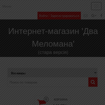
Меню
Toggl
navig
Войти / Зарегистрироваться
Интернет-магазин 'Два
Меломана'
(стара версія)
КОРЗИНА
0