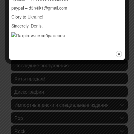
Купить
paypal – d3n4ik1@gmail.com
Glory to Ukraine!
Sincerely, Denis.
КАТЕГОРИИ ТОВАРОВ
Последние поступления
Хиты продаж!
Дискографии
Импортные диски и специальные издания
Pop
Rock