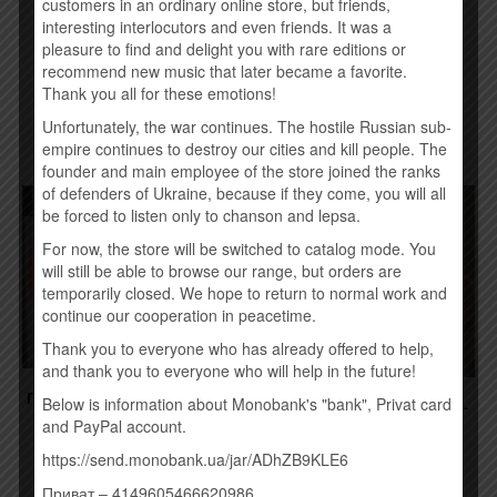
CБОРНИК – ВЕЧЕРИНКА
customers in an ordinary online store, but friends,
(EP)
18+ (2015)
interesting interlocutors and even friends. It was a
250,00
грн.
190,00
грн.
pleasure to find and delight you with rare editions or
recommend new music that later became a favorite.
Thank you all for these emotions!
Купить
Купить
Unfortunately, the war continues. The hostile Russian sub-
empire continues to destroy our cities and kill people. The
founder and main employee of the store joined the ranks
of defenders of Ukraine, because if they come, you will all
Товар закінчився!
be forced to listen only to chanson and lepsa.
For now, the store will be switched to catalog mode. You
will still be able to browse our range, but orders are
temporarily closed. We hope to return to normal work and
continue our cooperation in peacetime.
Thank you to everyone who has already offered to help,
and thank you to everyone who will help in the future!
ГУЛЯЙ ГОРОД – GG (2016)
Below is information about Monobank's "bank", Privat card
КОНТРАБАНДА.COM.UA –
190,00
грн.
DREAMER (2015)
and PayPal account.
260,00
грн.
https://send.monobank.ua/jar/ADhZB9KLE6
Временно нет
Приват – 4149605466620986