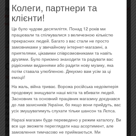
Колеги, партнери та
Артикул:
5099969817212
Категории:
- Alternative rock, nu metal,
клієнти!
industrial
,
Иностранные исполнители на виниле
,
Последние
поступления
Це було чудове десятиліття. Понад 12 років ми
працювали та спілкувалися з величезною кількістю
прекрасних людей. Багато з вас стали не просто
ОПИСАНИЕ
ОТЗЫВЫ (0)
замовниками у звичайному інтернет-магазині, а
приятелями, цікавими співрозмовниками та навіть
друзями. Було приємно знаходити та радувати вас
Описание
рідкісними виданнями або радити нову музику, яка
потім ставала улюбленою. Дякуємо вам усім за ці
Усі товари: Red Hot Chili Peppers ‎
емоції!
Новая виниловая пластинка. Штрихкод: 5099969817212
На жаль, війна триває. Ворожа російська недоімперія
продовжує знищувати наші міста та вбивати людей.
A1 Good Time Boys 4:51
Засновник та основний працівник магазину доєднався
A2 Higher Ground 3:15
до лав захисників України, бо якщо вони прийдуть, вас
A3 Subway To Venus 4:17
усіх змушуватимуть слухати тільки шансон та Лєпса.
A4 Magic Johnson 2:47
A5 Nobody Weird Like Me 3:45
Наразі магазин буде переведено у режим каталогу. Ви
A6 Knock Me Down 4:35
все ще зможете переглядати наш асортимент, але
B1 Taste The Pain 4:20
замовлення тимчасово не приймаються. Ми