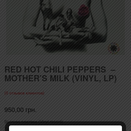
RED HOT CHILI PEPPERS ‎ –
MOTHER’S MILK (VINYL, LP)
(
0
отзывов клиентов)
950,00
грн.
Вінілова платівка (Vinyl record)
Товар закінчився!