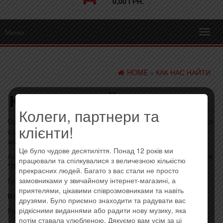
0,00 ГРН.
Меню
Toggl
navig
HOME
»
КАК НАС НАЙТИ
КАК НАС НАЙТИ
Колеги, партнери та
Один из наших магазинов, в котором Вы можете ознакомиться
клієнти!
с дисками и,
только
после предварительного оформления
заказа, забрать свои.
Це було чудове десятиліття. Понад 12 років ми
Адрес: г. Киев, ул. Вербная, 16,
м. Почайна, Книжный Рынок
працювали та спілкувалися з величезною кількістю
“Петровка”
, 10 ряд, 4 место.
прекрасних людей. Багато з вас стали не просто
замовниками у звичайному інтернет-магазині, а
График работы:
приятелями, цікавими співрозмовниками та навіть
Вторник – Воскресенье.
друзями. Було приємно знаходити та радувати вас
рідкісними виданнями або радити нову музику, яка
Рабочее время:
потім ставала улюбленою. Дякуємо вам усім за ці