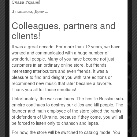
Слава Україні!
З повагою, Денис.
Colleagues, partners and
clients!
КАТЕГОРИИ ТОВАРОВ
It was a great decade. For more than 12 years, we have
worked and communicated with a huge number of
Последние поступления
wonderful people. Many of you have become not just
customers in an ordinary online store, but friends,
Хиты продаж!
interesting interlocutors and even friends. It was a
pleasure to find and delight you with rare editions or
recommend new music that later became a favorite.
Дискографии
Thank you all for these emotions!
Импортные диски и специальные издания
Unfortunately, the war continues. The hostile Russian sub-
empire continues to destroy our cities and kill people. The
Pop
founder and main employee of the store joined the ranks
of defenders of Ukraine, because if they come, you will all
be forced to listen only to chanson and lepsa.
Rock
For now, the store will be switched to catalog mode. You