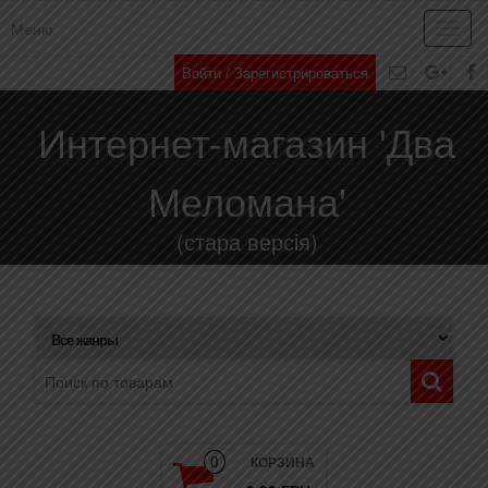
Меню
Toggl
navig
Войти / Зарегистрироваться
Интернет-магазин 'Два
Меломана'
(стара версія)
КОРЗИНА
0