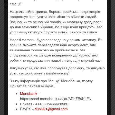
9:30 – 16:00… но всегда можно попросить подождать
емоції!
чуть-чуть дольше.
На жаль, війна триває. Ворожа російська недоімперія
продовжує знищувати наші міста та вбивати людей.
Засновник та основний працівник магазину доєднався
до лав захисників України, бо якщо вони прийдуть, вас
усіх змушуватимуть слухати тільки шансон та Лєпса.
Наразі магазин буде переведено у режим каталогу. Ви
все ще зможете переглядати наш асортимент, але
замовлення тимчасово не приймаються. Ми
сподіваємося на швидке повернення до нормальної
роботи та продовження нашої співпраці у мирний час.
Дякуємо усім, хто вже пропонував допомогу, та дякуємо
усім, хто допоможе у майбутньому!
Знизу інформація про "банку" Монобанка, картку
Приват та пейпел аккаунт:
Monobank
-
https://send.monobank.ua/jar/ADhZB9KLE6
Приват - 4149605466620986
PayPal -
d3n4ik1@gmail.com