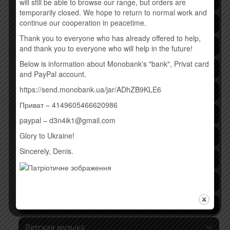
Украинская музыка
will still be able to browse our range, but orders are
temporarily closed. We hope to return to normal work and
continue our cooperation in peacetime.
Lounge
Thank you to everyone who has already offered to help,
Hip-hop
and thank you to everyone who will help in the future!
Below is information about Monobank's "bank", Privat card
Electronic Music
and PayPal account.
https://send.monobank.ua/jar/ADhZB9KLE6
Instrumental Music
Приват – 4149605466620986
Jazz and Blues
paypal – d3n4ik1@gmail.com
Glory to Ukraine!
Ethnic music
Sincerely, Denis.
Music DVD
New Age
Виниловые пластинки
Детская музыка