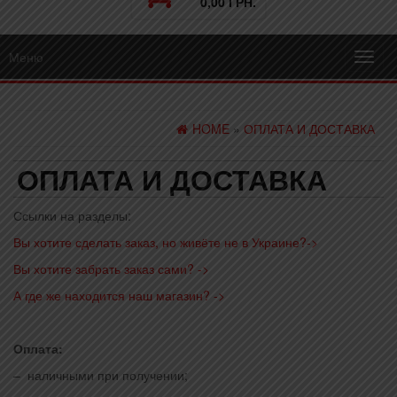
0,00 ГРН.
Меню
Toggl
navig
HOME
»
ОПЛАТА И ДОСТАВКА
ОПЛАТА И ДОСТАВКА
Ссылки на разделы:
Вы хотите сделать заказ, но живёте не в Украине?->
Вы хотите забрать заказ сами? ->
А где же находится наш магазин? ->
Оплата:
– наличными при получении;