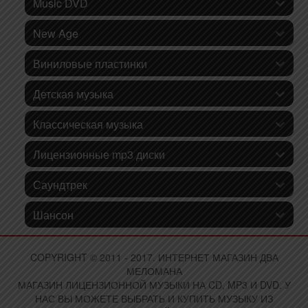
Music DVD
New Age
Виниловые пластинки
Детская музыка
Классическая музыка
Лицензионные mp3 диски
Саундтрек
Шансон
COPYRIGHT © 2011 - 2017. ИНТЕРНЕТ МАГАЗИН ДВА
МЕЛОМАНА
МАГАЗИН ЛИЦЕНЗИОННОЙ МУЗЫКИ НА CD, MP3 И DVD. У
НАС ВЫ МОЖЕТЕ ВЫБРАТЬ И КУПИТЬ МУЗЫКУ ИЗ