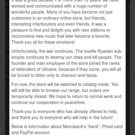
Почты\почтового отделения УкрПочты, за отправку денег назад
worked and communicated with a huge number of
платит клиент.
wonderful people. Many of you have become not just
customers in an ordinary online store, but friends,
interesting interlocutors and even friends. It was a
pleasure to find and delight you with rare editions or
recommend new music that later became a favorite.
Thank you all for these emotions!
Unfortunately, the war continues. The hostile Russian sub-
Условия возврата:
empire continues to destroy our cities and kill people. The
– несмотря на то, что продукция, представленная в нашем
founder and main employee of the store joined the ranks
магазине, входит в список товаров, которые не
of defenders of Ukraine, because if they come, you will all
подлежат возврату или обмену (Про реалізацію окремих
be forced to listen only to chanson and lepsa.
положень Закону України “Про захист прав споживачів”
For now, the store will be switched to catalog mode. You
Додаток N 3 до постанови Кабінету Міністрів України від 19
will still be able to browse our range, but orders are
березня 1994 р. N 172″), мы рассмотрим Ваши
temporarily closed. We hope to return to normal work and
просьбы. Возврат товара подразумевает под собой возврат
continue our cooperation in peacetime.
денежных средств только за стоимость товара, оплата
доставки в сумму возврата не входит.
Thank you to everyone who has already offered to help,
and thank you to everyone who will help in the future!
Below is information about Monobank's "bank", Privat card
Условия отказа в обслуживании:
and PayPal account.