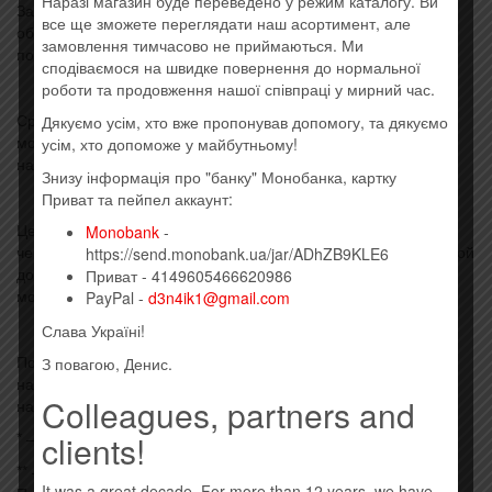
Наразі магазин буде переведено у режим каталогу. Ви
Заказы поступившие в выходные/праздничные дни будут
все ще зможете переглядати наш асортимент, але
обрабатываться в первый рабочий день, сразу после их
замовлення тимчасово не приймаються. Ми
подтверждения.
сподіваємося на швидке повернення до нормальної
роботи та продовження нашої співпраці у мирний час.
Срочных заказов и доставок, как таковых, нет, но Вы всегда
Дякуємо усім, хто вже пропонував допомогу, та дякуємо
можете позвонить/написать нам и мы сделаем всё, что в
усім, хто допоможе у майбутньому!
наших силах!
Знизу інформація про "банку" Монобанка, картку
Приват та пейпел аккаунт:
Цены, указанные на сайте, актуальны только для заказов
Monobank
-
через сайт (интернет магазин), по телефону или любой другой
https://send.monobank.ua/jar/ADhZB9KLE6
доступной форме. Цены в магазине (точке выдачи заказов)
Приват - 4149605466620986
могут отличаться от цен на сайте (интернет магазине).
PayPal -
d3n4ik1@gmail.com
Слава Україні!
По любым вопросам звоните и\или пишите
З повагою, Денис.
нам.
Контакты
находятся в соответствующем разделе на
Colleagues, partners and
нашем сайте.
* – бесплатная доставка по Киеву до дверей;
clients!
** – бесплатная доставка по Украине до склада Новой
It was a great decade. For more than 12 years, we have