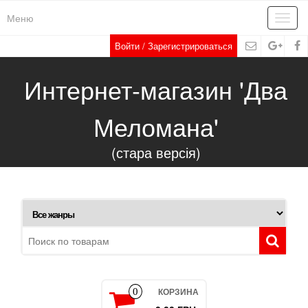
Меню
Toggl
navig
Войти / Зарегистрироваться
Интернет-магазин 'Два
Меломана'
(стара версія)
КОРЗИНА
0