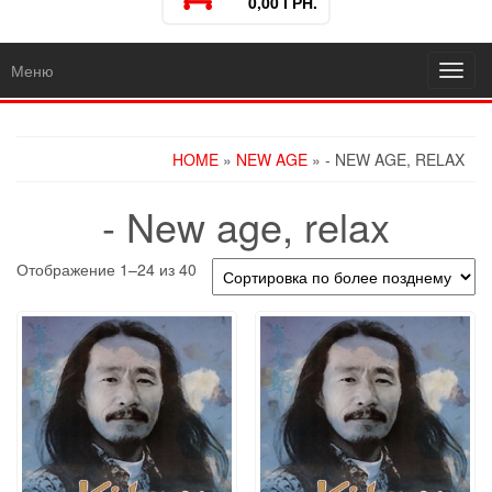
0,00 ГРН.
Меню
Toggl
navig
HOME
»
NEW AGE
» - NEW AGE, RELAX
- New age, relax
Отображение 1–24 из 40