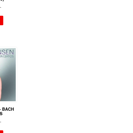
.
– BACH
S
.