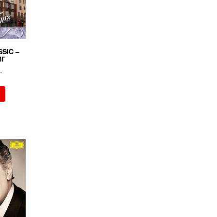
SIC –
ИГ
.