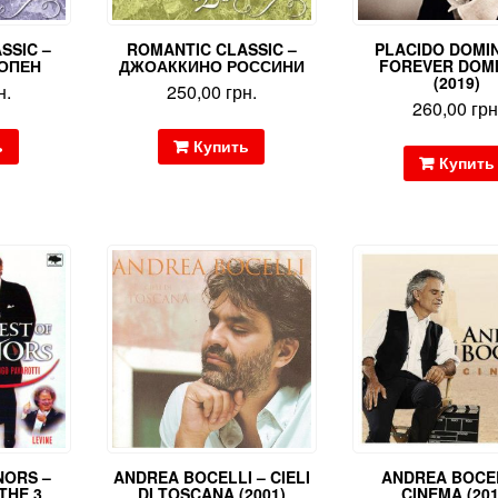
SSIC –
ROMANTIC CLASSIC –
PLACIDO DOMI
ОПЕН
ДЖОАККИНО РОССИНИ
FOREVER DOM
(2019)
н.
250,00
грн.
260,00
грн
ь
Купить
Купить
NORS –
ANDREA BOCELLI – CIELI
ANDREA BOCEL
THE 3
DI TOSCANA (2001)
CINEMA (201