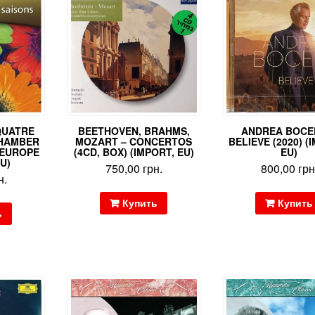
 QUATRE
BEETHOVEN, BRAHMS,
ANDREA BOCEL
CHAMBER
MOZART – CONCERTOS
BELIEVE (2020) (
 EUROPE
(4CD, BOX) (IMPORT, EU)
EU)
U)
750,00
грн.
800,00
грн
н.
Купить
Купить
ь