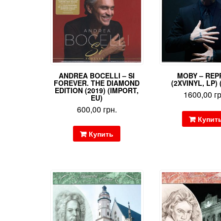
ANDREA BOCELLI – SI
MOBY – REP
FOREVER. THE DIAMOND
(2XVINYL, LP) 
EDITION (2019) (IMPORT,
1600,00
г
EU)
600,00
грн.
Купит
Купить