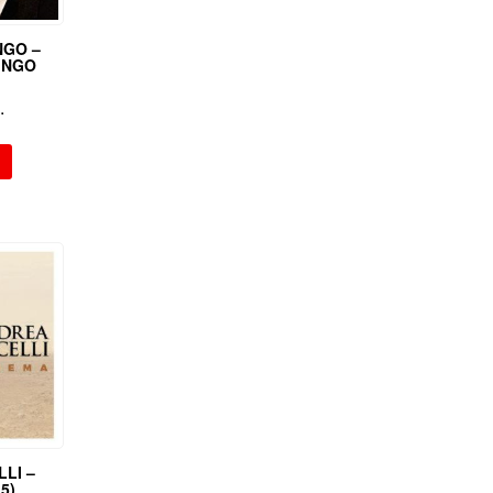
NGO –
INGO
.
LI –
5)