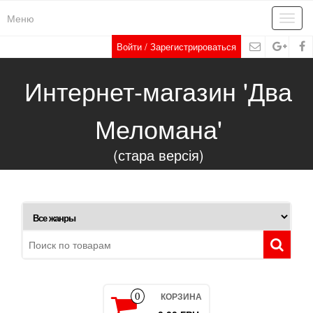
Меню
Toggl
navig
Войти / Зарегистрироваться
Интернет-магазин 'Два
Меломана'
(стара версія)
КОРЗИНА
0