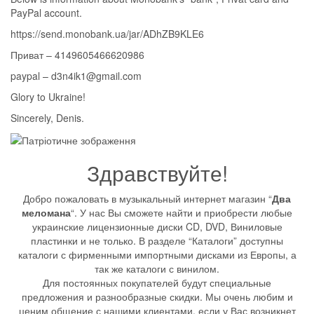
PayPal account.
https://send.monobank.ua/jar/ADhZB9KLE6
Приват – 4149605466620986
paypal – d3n4ik1@gmail.com
Glory to Ukraine!
Sincerely, Denis.
Здравствуйте!
Добро пожаловать в музыкальный интернет магазин “
Два
меломана
“. У нас Вы сможете найти и приобрести любые
украинские лицензионные диски CD, DVD, Виниловые
пластинки и не только. В разделе “Каталоги” доступны
каталоги с фирменными импортными дисками из Европы, а
так же каталоги с винилом.
Для постоянных покупателей будут специальные
предложения и разнообразные скидки. Мы очень любим и
ценим общение с нашими клиентами, если у Вас возникнет