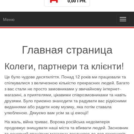
0,00 ГРН.
Меню
Toggl
navig
Главная страница
Колеги, партнери та клієнти!
Це було чудове десятиліття. Понад 12 років ми працювали та
спілкувалися з величезною кількістю прекрасних людей. Багато
з вас стали не просто замовниками у звичайному інтернет-
магазині, а приятелями, цікавими співрозмовниками та навіть
друзями. Було приємно знаходити та радувати вас рідкісними
виданнями або радити нову музику, яка потім ставала
улюбленою. Дякуємо вам усім за ці емоції!
На жаль, війна триває. Ворожа російська недоімперія
продовжує знищувати наші міста та вбивати людей. Засновник
та основний працівник магазину доєднався до лав захисників