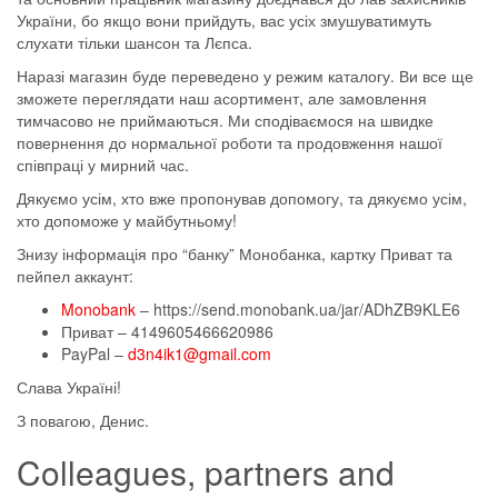
України, бо якщо вони прийдуть, вас усіх змушуватимуть
слухати тільки шансон та Лєпса.
Наразі магазин буде переведено у режим каталогу. Ви все ще
зможете переглядати наш асортимент, але замовлення
тимчасово не приймаються. Ми сподіваємося на швидке
повернення до нормальної роботи та продовження нашої
співпраці у мирний час.
Дякуємо усім, хто вже пропонував допомогу, та дякуємо усім,
хто допоможе у майбутньому!
Знизу інформація про “банку” Монобанка, картку Приват та
пейпел аккаунт:
Monobank
– https://send.monobank.ua/jar/ADhZB9KLE6
Приват – 4149605466620986
PayPal –
d3n4ik1@gmail.com
Слава Україні!
З повагою, Денис.
Colleagues, partners and