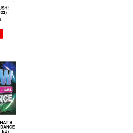
USH!
023)
н.
HAT’S
S DANCE
, EU)