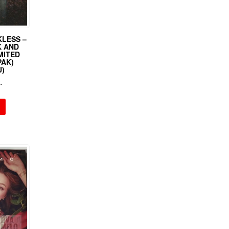
KLESS –
K AND
IMITED
PAK)
U)
.