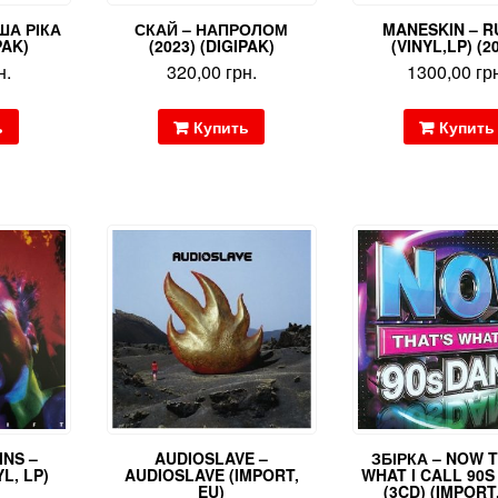
НША РІКА
СКАЙ – НАПРОЛОМ
MANESKIN – R
PAK)
(2023) (DIGIPAK)
(VINYL,LP) (2
н.
320,00
грн.
1300,00
гр
ь
Купить
Купить
INS –
AUDIOSLAVE –
ЗБІРКА – NOW T
L, LP)
AUDIOSLAVE (IMPORT,
WHAT I CALL 90
EU)
(3CD) (IMPORT