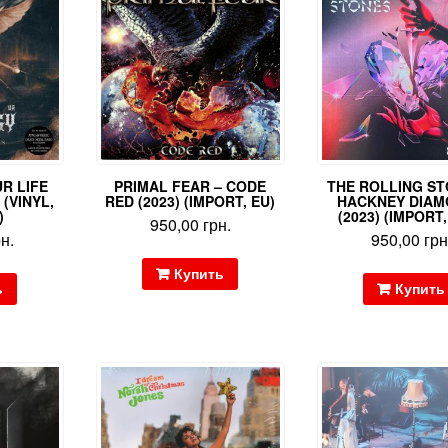
R LIFE
PRIMAL FEAR – CODE
THE ROLLING ST
(VINYL,
RED (2023) (IMPORT, EU)
HACKNEY DIA
)
(2023) (IMPORT,
950,00
грн.
рн.
950,00
грн
Купить
ь
Купить