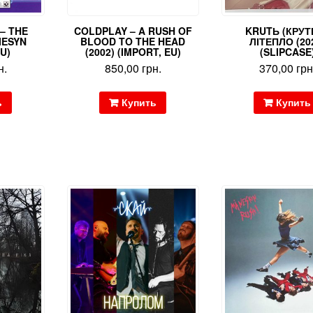
– THE
COLDPLAY – A RUSH OF
KRUTЬ (КРУТЬ
IESYN
BLOOD TO THE HEAD
ЛІТЕПЛО (20
U)
(2002) (IMPORT, EU)
(SLIPCASE
н.
850,00
грн.
370,00
грн
ь
Купить
Купить