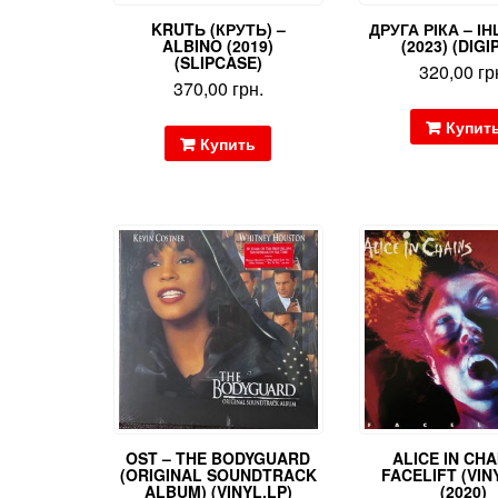
KRUTЬ (КРУТЬ) –
ДРУГА РІКА – І
ALBINO (2019)
(2023) (DIGI
(SLIPCASE)
320,00
гр
370,00
грн.
Купит
Купить
OST – THE BODYGUARD
ALICE IN CHA
(ORIGINAL SOUNDTRACK
FACELIFT (VINY
ALBUM) (VINYL,LP)
(2020)