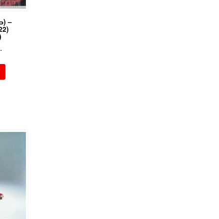
) –
22)
)
.