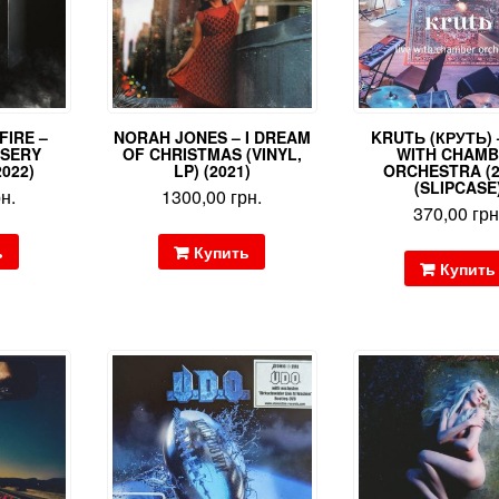
FIRE –
NORAH JONES – I DREAM
KRUTЬ (КРУТЬ) 
ISERY
OF CHRISTMAS (VINYL,
WITH CHAM
2022)
LP) (2021)
ORCHESTRA (2
(SLIPCASE
рн.
1300,00
грн.
370,00
грн
ь
Купить
Купить