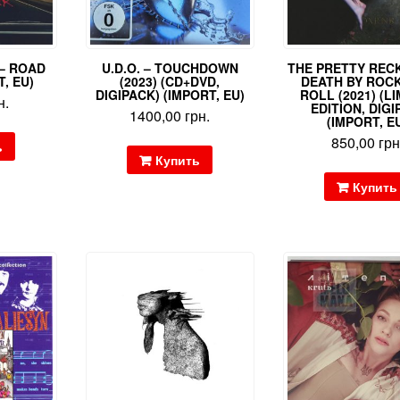
– ROAD
U.D.O. – TOUCHDOWN
THE PRETTY REC
T, EU)
(2023) (CD+DVD,
DEATH BY ROC
DIGIPACK) (IMPORT, EU)
ROLL (2021) (L
н.
EDITION, DIGI
1400,00
грн.
(IMPORT, E
850,00
грн
ь
Купить
Купить