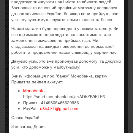
продовжує знищувати наші міста та вбивати людей.
5 My Bones 4:47
Засновник та основний працівник магазину доєднався
6 Got So High 3:20
до лав захисників України, бо якщо вони прийдуть, вас
7 Broomsticks 0:39
усіх змушуватимуть слухати тільки шансон та Лєпса.
8 Witches Burn 4:54
9 Standing At The Wall 3:58
Наразі магазин буде переведено у режим каталогу. Ви
10 Turning Gold 4:10
все ще зможете переглядати наш асортимент, але
11 Rock And Roll Heaven 5:12
замовлення тимчасово не приймаються. Ми
12 Harley Darling 4:19
сподіваємося на швидке повернення до нормальної
роботи та продовження нашої співпраці у мирний час.
Стиль: Alternative Rock, Hard Rock
Дякуємо усім, хто вже пропонував допомогу, та дякуємо
Death by Rock and Roll — четвертий студійний альбом
усім, хто допоможе у майбутньому!
американського рок-гурту The Pretty Reckless.
Знизу інформація про "банку" Монобанка, картку
У Сполучених Штатах Death by Rock and Roll був найбільш
Приват та пейпел аккаунт:
продаваним альбомом у країні за тиждень його релізу,
продано 16 000 копій і заробивши 17 366 еквівалентних
Monobank
-
одиниць альбому. Альбом дебютував на вершині чарту Top
https://send.monobank.ua/jar/ADhZB9KLE6
Album Sales, ставши першим номером один і третьою
Приват - 4149605466620986
десяткою гурту, досягнувши 28 позиції в Billboard 200. Із
PayPal -
d3n4ik1@gmail.com
загальної кількості проданих альбомів 5300 було продано у
Слава Україні!
форматі вінілу, що дозволяє дебютує під номером п’ять у чарті
вінілових альбомів.
З повагою, Денис.