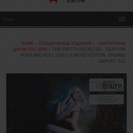
0,00 ГРН.
Меню
Toggl
navig
HOME
»
СПЕЦИАЛЬНЫЕ ИЗДАНИЯ
»
- ИМПОРТНЫЕ
ДИСКИ (EU, USA)
» THE PRETTY RECKLESS – DEATH BY
ROCK AND ROLL (2021) (LIMITED EDITION, DIGIPAK)
(IMPORT, EU)