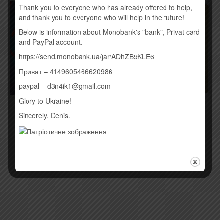
Thank you to everyone who has already offered to help,
and thank you to everyone who will help in the future!
Below is information about Monobank's "bank", Privat card
and PayPal account.
https://send.monobank.ua/jar/ADhZB9KLE6
Приват – 4149605466620986
paypal – d3n4ik1@gmail.com
Glory to Ukraine!
BON JOVI – BURNING
PINS – МАРАФОН (2015)
BRIDGES (2015)
Sincerely, Denis.
190,00
грн.
260,00
грн.
Купить
Купить