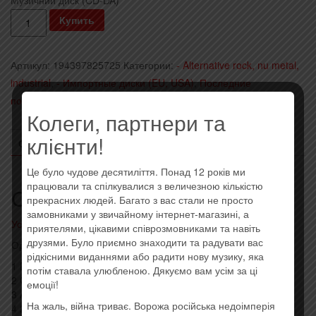
Количество
Купить
The
Pretty
Артикул:
194397825725
Категории:
- Alternative rock, nu metal,
Reckless
industrial
,
- Импортные диски (EU, USA)
,
Последние
-
поступления
Метка:
Imported
Death
Колеги, партнери та
By
клієнти!
Rock
ОПИСАНИЕ
ОТЗЫВЫ (0)
And
Це було чудове десятиліття. Понад 12 років ми
Roll
працювали та спілкувалися з величезною кількістю
Описание
(2021)
прекрасних людей. Багато з вас стали не просто
(Limited
замовниками у звичайному інтернет-магазині, а
Усі товари: The Pretty Reckless
приятелями, цікавими співрозмовниками та навіть
Edition,
друзями. Було приємно знаходити та радувати вас
Оригинальный импортный диск, штрихкод: 194397825725
Digipak)
рідкісними виданнями або радити нову музику, яка
(Import,
1 Death By Rock And Roll 3:54
потім ставала улюбленою. Дякуємо вам усім за ці
2 Only Love Can Save Me Now 5:12
EU)
емоції!
3 And So It Went 4:30
На жаль, війна триває. Ворожа російська недоімперія
4 25 5:27