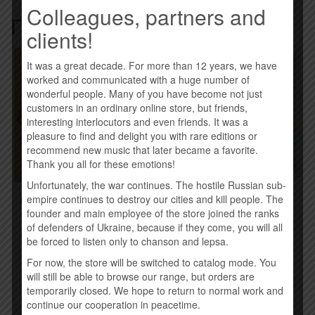
Colleagues, partners and
Похожие товары
clients!
It was a great decade. For more than 12 years, we have
worked and communicated with a huge number of
wonderful people. Many of you have become not just
customers in an ordinary online store, but friends,
interesting interlocutors and even friends. It was a
pleasure to find and delight you with rare editions or
recommend new music that later became a favorite.
Thank you all for these emotions!
Unfortunately, the war continues. The hostile Russian sub-
AVICII – STORIES (2015)
empire continues to destroy our cities and kill people. The
RIFFMASTER – КОТЛЕТА
ПО-КИЕВСКИ (2015)
260,00
грн.
founder and main employee of the store joined the ranks
190,00
грн.
of defenders of Ukraine, because if they come, you will all
be forced to listen only to chanson and lepsa.
Купить
Купить
For now, the store will be switched to catalog mode. You
will still be able to browse our range, but orders are
temporarily closed. We hope to return to normal work and
continue our cooperation in peacetime.