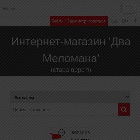
Меню
Toggl
navig
Войти / Зарегистрироваться
Интернет-магазин 'Два
Меломана'
(стара версія)
КОРЗИНА
0