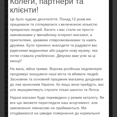
Колеги, партнери та
11. Body Shop
12. Holy Water
клієнти!
13. Inside Out
14. Wash All Over Me
Це було чудове десятиліття. Понад 12 років ми
працювали та спілкувалися з величезною кількістю
Новый 13-й студийный альбом поп-дивы долго и драматично
прекрасних людей. Багато з вас стали не просто
утекал в Сеть. Еще в прошлом году всплыли тринадцать
замовниками у звичайному інтернет-магазині, а
незаконченных треков нового материала, что вынудило
приятелями, цікавими співрозмовниками та навіть
певицу в декабре обнародовать шесть первых песен альбома
друзями. Було приємно знаходити та радувати вас
на iTunes — они сразу же возглавили его чарты в 49 странах.
рідкісними виданнями або радити нову музику, яка
21 января в Израиле был арестован хакер, повинный в утечке,
потім ставала улюбленою. Дякуємо вам усім за ці
а певица, позиционирующая себя как борца за гражданские
емоції!
права, выразила благодарность ФБР и израильской полиции.
Страсти, таким образом, были хорошо подогреты. Что же сам
На жаль, війна триває. Ворожа російська недоімперія
альбом?
продовжує знищувати наші міста та вбивати людей.
Первое, что бросается в глаза, — «Rebel Heart», в отличие от
Засновник та основний працівник магазину доєднався
предыдущих пластинок певицы, очень эклектичен — от
до лав захисників України, бо якщо вони прийдуть, вас
экскурсов в классический, «дотанцевальный» период
усіх змушуватимуть слухати тільки шансон та Лєпса.
Мадонны до выученных уроков современной EDM. Чего здесь
Наразі магазин буде переведено у режим каталогу. Ви
только нет: регги, трэп, дабстеп, электропоп, и тут же простые
все ще зможете переглядати наш асортимент, але
акустическая гитара и фортепиано. Так, лид-сингл «Living For
замовлення тимчасово не приймаються. Ми
Love» напоминает«Like A Prayer», решенную в
сподіваємося на швидке повернення до нормальної
электрохаусном ключе. «Devil Pray», несмотря на