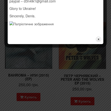
paypal – d3n4ik1@gmail.com
Временно нет
Glory to Ukraine!
Sincerely, Denis.
BAHROMA – ИПИ (2015)
ПЕТР ЧЕРНЯВСКИЙ –
(EP)
PETER AND THE WOLVES
EP (2015)
250,00
грн.
250,00
грн.
Купить
Купить