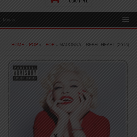
0,00 ГРН.
Меню
Toggl
navig
HOME
»
POP
»
- POP
» MADONNA – REBEL HEART (2015)