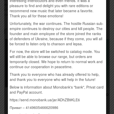
interesting interlocutors and even friends. It was a
монстром. Ну а кто сомневался в способности Мадонны
pleasure to find and delight you with rare editions or
сливаться с пейзажем — в данном случае цифровым
recommend new music that later became a favorite.
пейзажем нынешней EDM-сцены?
Thank you all for these emotions!
Unfortunately, the war continues. The hostile Russian sub-
Похожие товары
empire continues to destroy our cities and kill people. The
founder and main employee of the store joined the ranks
of defenders of Ukraine, because if they come, you will all
Товар закінчився!
be forced to listen only to chanson and lepsa.
For now, the store will be switched to catalog mode. You
will still be able to browse our range, but orders are
temporarily closed. We hope to return to normal work and
continue our cooperation in peacetime.
Thank you to everyone who has already offered to help,
and thank you to everyone who will help in the future!
Below is information about Monobank's "bank", Privat card
and PayPal account.
RULADA – Є ЧАС (2016)
АНТИТІЛА – ВСЕ КРАСИВО
(2015)
https://send.monobank.ua/jar/ADhZB9KLE6
190,00
грн.
245,00
грн.
Приват – 4149605466620986
Купить