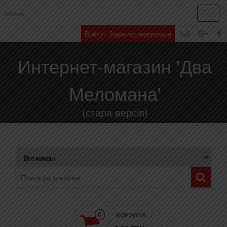
Меню
Toggl
navig
Войти / Зарегистрироваться
Интернет-магазин 'Два
Меломана'
(стара версія)
КОРЗИНА
0