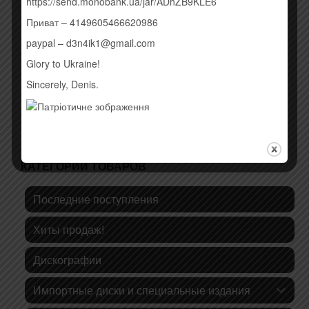
https://send.monobank.ua/jar/ADhZB9KLE6
УКРАЇНСЬКОГО
190,00
грн.
Приват – 4149605466620986
Купить
paypal – d3n4ik1@gmail.com
Купить
Glory to Ukraine!
Sincerely, Denis.
КАТЕГОРИИ ТОВАРОВ
Последние поступления
Хиты продаж!
Дискографии
Импортные диски и специальные издания