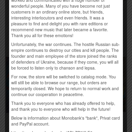
wonderful people. Many of you have become not just
BON JOVI – BURNING
RIFFMASTER – КОТЛЕТА
BRIDGES (2015)
customers in an ordinary online store, but friends,
ПО-КИЕВСКИ (2015)
260,00
грн.
interesting interlocutors and even friends. It was a
190,00
грн.
pleasure to find and delight you with rare editions or
recommend new music that later became a favorite.
Купить
Купить
Thank you all for these emotions!
Unfortunately, the war continues. The hostile Russian sub-
empire continues to destroy our cities and kill people. The
founder and main employee of the store joined the ranks
of defenders of Ukraine, because if they come, you will all
be forced to listen only to chanson and lepsa.
For now, the store will be switched to catalog mode. You
will still be able to browse our range, but orders are
temporarily closed. We hope to return to normal work and
continue our cooperation in peacetime.
Thank you to everyone who has already offered to help,
and thank you to everyone who will help in the future!
Below is information about Monobank's "bank", Privat card
НЕ СМІЄ БУТИ В НАС
PINS – МАРАФОН (2015)
and PayPal account.
СТРАХУ (ПІСНІ
190,00
грн.
ВИЗВОЛЬНИХ ЗМАГАНЬ