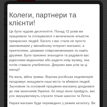
Taylor
Swift
Колеги, партнери та
Артикул:
0602547092687
Категории:
- Pop
,
Иностранные
-
исполнители на виниле
,
Последние поступления
Метка:
клієнти!
1989
Imported
(2022)
Це було чудове десятиліття. Понад 12 років ми
(Vinyl,
працювали та спілкувалися з величезною кількістю
2xLP)
ОПИСАНИЕ
ОТЗЫВЫ (0)
прекрасних людей. Багато з вас стали не просто
замовниками у звичайному інтернет-магазині, а
приятелями, цікавими співрозмовниками та навіть
друзями. Було приємно знаходити та радувати вас
Описание
рідкісними виданнями або радити нову музику, яка
потім ставала улюбленою. Дякуємо вам усім за ці
Усі товари: Taylor Swift
емоції!
Нова вінілова платівка, штрихкод: 0602547092687
На жаль, війна триває. Ворожа російська недоімперія
A1 Welcome To New York
продовжує знищувати наші міста та вбивати людей.
A2 Blank Space
Засновник та основний працівник магазину доєднався
A3 Style
до лав захисників України, бо якщо вони прийдуть, вас
B1 Out Of The Woods
усіх змушуватимуть слухати тільки шансон та Лєпса.
B2 All You Had To Do Was Stay
Наразі магазин буде переведено у режим каталогу. Ви
B3 Shake It Off