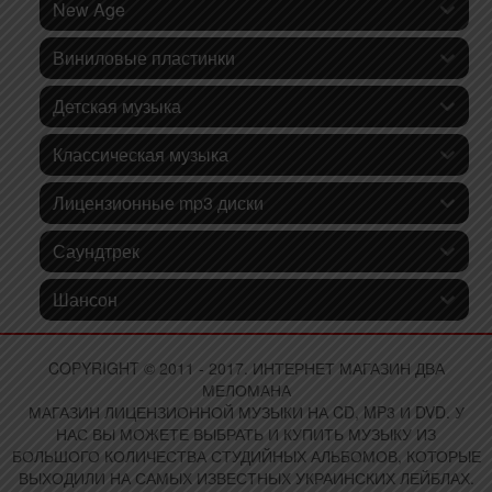
New Age
Виниловые пластинки
Детская музыка
Классическая музыка
Лицензионные mp3 диски
Саундтрек
Шансон
COPYRIGHT © 2011 - 2017. ИНТЕРНЕТ МАГАЗИН ДВА
МЕЛОМАНА
МАГАЗИН ЛИЦЕНЗИОННОЙ МУЗЫКИ НА CD, MP3 И DVD. У
НАС ВЫ МОЖЕТЕ ВЫБРАТЬ И КУПИТЬ МУЗЫКУ ИЗ
БОЛЬШОГО КОЛИЧЕСТВА СТУДИЙНЫХ АЛЬБОМОВ, КОТОРЫЕ
ВЫХОДИЛИ НА САМЫХ ИЗВЕСТНЫХ УКРАИНСКИХ ЛЕЙБЛАХ.