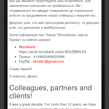
все ще зможете переглядати наш асортимент, але
C1 I Wish You Would
замовлення тимчасово не приймаються. Ми
C2 Bad Blood
сподіваємося на швидке повернення до нормальної
C3 Wildest Dreams
роботи та продовження нашої співпраці у мирний час.
D1 How You Get The Girl
D2 This Love
Дякуємо усім, хто вже пропонував допомогу, та дякуємо
D3 I Know Places
усім, хто допоможе у майбутньому!
D4 Clean
Знизу інформація про "банку" Монобанка, картку
Стиль: Synth-pop, Vocal, Indie Pop, Downtempo
Приват та пейпел аккаунт:
Monobank
-
https://send.monobank.ua/jar/ADhZB9KLE6
Похожие товары
Приват - 4149605466620986
PayPal -
d3n4ik1@gmail.com
Слава Україні!
З повагою, Денис.
Colleagues, partners and
clients!
It was a great decade. For more than 12 years, we have
worked and communicated with a huge number of