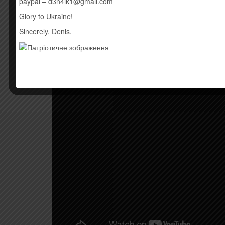
paypal – d3n4ik1@gmail.com
Glory to Ukraine!
Sincerely, Denis.