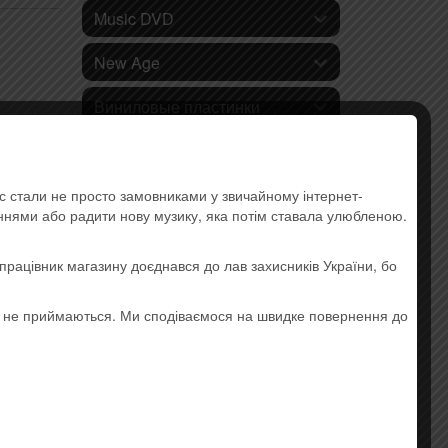
Music DVD
New Age
Виниловые пластинки
Детская музыка
Классическая музыка
ас стали не просто замовниками у звичайному інтернет-
аннями або радити нову музику, яка потім ставала улюбленою.
Лицензионные mp3 диски
працівник магазину доєднався до лав захисників України, бо
Саундтрек
о не приймаються. Ми сподіваємося на швидке повернення до
Шансон