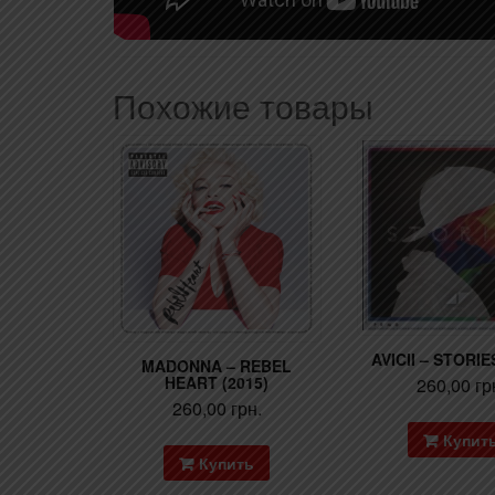
Похожие товары
AVICII – STORIE
MADONNA – REBEL
HEART (2015)
260,00
гр
260,00
грн.
Купит
Купить