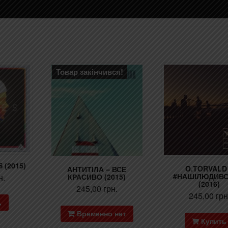
Товар закінчився!
S (2015)
O.TORVALD
АНТИТІЛА – ВСЕ
#НАШІЛЮДИВ
КРАСИВО (2015)
н.
(2016)
245,00
грн.
245,00
грн
ь
Временно нет
Купить