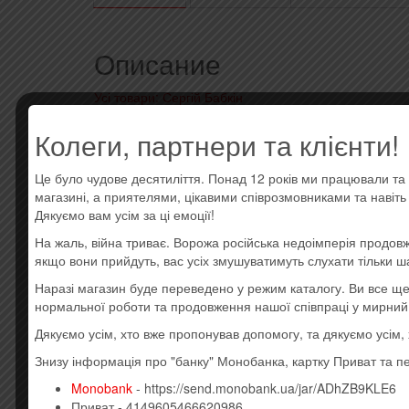
Описание
Усі товари: Сергій Бабкін
Нова вінілова платівка, Limited Edition, Transparen
Колеги, партнери та клієнти!
Side A
Це було чудове десятиліття. Понад 12 років ми працювали та 
A1 Висота
магазині, а приятелями, цікавими співрозмовниками та навіт
A2 Товариш
Дякуємо вам усім за ці емоції!
А3 Добрий Ранок
A4 Наша Душа
На жаль, війна триває. Ворожа російська недоімперія продовж
A5 Жити у Віках
якщо вони прийдуть, вас усіх змушуватимуть слухати тільки ш
Side B
Наразі магазин буде переведено у режим каталогу. Ви все 
нормальної роботи та продовження нашої співпраці у мирний
B1 Магія
B2 Алегорія
Дякуємо усім, хто вже пропонував допомогу, та дякуємо усім
B3 Народжувати і Вмирати
Знизу інформація про "банку" Монобанка, картку Приват та п
B4 Посланим з Неба
B5 ПСІ
Monobank
- https://send.monobank.ua/jar/ADhZB9KLE6
Приват - 4149605466620986
Стиль: Acoustic, Pop Rock, Indie Rock