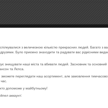
t White, штрихкод: 4820277330114
спілкувалися з величезною кількістю прекрасних людей. Багато з в
ь друзями. Було приємно знаходити та радувати вас рідкісними вид
ує знищувати наші міста та вбивати людей. Засновник та основний 
ансон та Лєпса.
ще зможете переглядати наш асортимент, але замовлення тимчасов
 час.
, хто допоможе у майбутньому!
ейпел аккаунт: