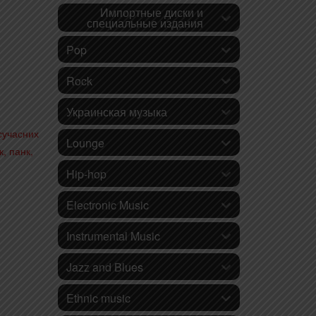
Импортные диски и
специальные издания
Pop
Rock
Украинская музыка
сучасних
Lounge
к, панк,
Hip-hop
Electronic Music
Instrumental Music
Jazz and Blues
Ethnic music