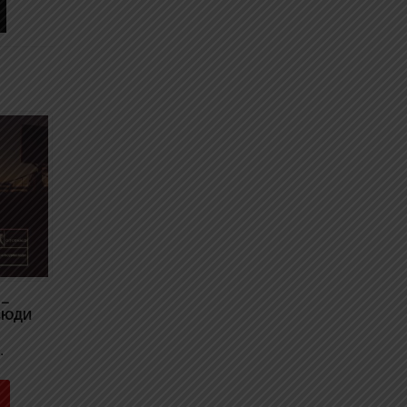
 –
СЮДИ
.