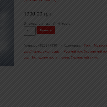
1900,00
грн.
Вінілова платівка (Vinyl record)
Количество
Купить
Сергій
Бабкін
Артикул:
4820277330114
Категории:
- Pop
,
- Музика 
-
українських виконавців
,
- Русский рок, Украинский ро
Лютий
ска
,
Последние поступления
,
Украинский винил
(2024)
(Vinyl,
LP,
Limited
Edition)