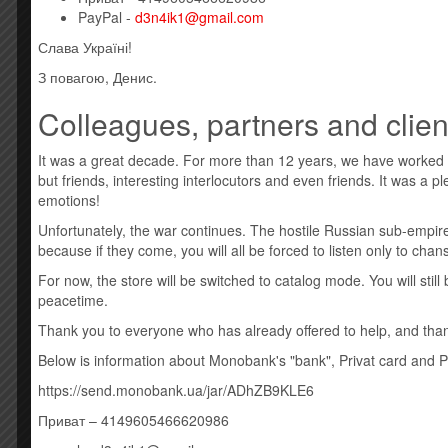
PayPal -
d3n4ik1@gmail.com
Слава Україні!
З повагою, Денис.
Colleagues, partners and clien
It was a great decade. For more than 12 years, we have worked
but friends, interesting interlocutors and even friends. It was a 
emotions!
Unfortunately, the war continues. The hostile Russian sub-empire
because if they come, you will all be forced to listen only to cha
For now, the store will be switched to catalog mode. You will sti
peacetime.
Thank you to everyone who has already offered to help, and thank
Below is information about Monobank's "bank", Privat card and 
https://send.monobank.ua/jar/ADhZB9KLE6
Приват – 4149605466620986