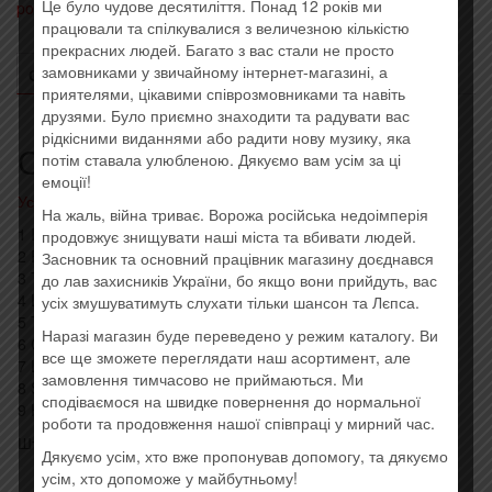
Це було чудове десятиліття. Понад 12 років ми
power, hard rock
,
Последние поступления
Метка:
Imported
працювали та спілкувалися з величезною кількістю
прекрасних людей. Багато з вас стали не просто
замовниками у звичайному інтернет-магазині, а
ОПИСАНИЕ
ОТЗЫВЫ (0)
приятелями, цікавими співрозмовниками та навіть
друзями. Було приємно знаходити та радувати вас
рідкісними виданнями або радити нову музику, яка
Описание
потім ставала улюбленою. Дякуємо вам усім за ці
емоції!
Усі товари: AC/DC
На жаль, війна триває. Ворожа російська недоімперія
1 It’s A Long Way To The Top (If You Wanna Rock ‘N’ Roll) 5:16
продовжує знищувати наші міста та вбивати людей.
2 Rock ‘N’ Roll Singer 5:04
Засновник та основний працівник магазину доєднався
3 The Jack 5:52
до лав захисників України, бо якщо вони прийдуть, вас
4 Live Wire 5:50
усіх змушуватимуть слухати тільки шансон та Лєпса.
5 T.N.T. 3:34
Наразі магазин буде переведено у режим каталогу. Ви
6 Can I Sit Next To You Girl 4:12
все ще зможете переглядати наш асортимент, але
7 Little Lover 5:37
замовлення тимчасово не приймаються. Ми
8 She’s Got Balls 4:51
сподіваємося на швидке повернення до нормальної
9 High Voltage 4:03
роботи та продовження нашої співпраці у мирний час.
Штрих код: 0 888750 191526
Дякуємо усім, хто вже пропонував допомогу, та дякуємо
усім, хто допоможе у майбутньому!