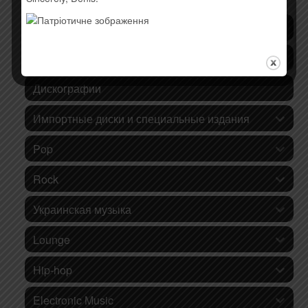
Последние поступления
Хиты продаж!
Дискографии
Импортные диски и специальные издания
Pop
Rock
Украинская музыка
Lounge
Hip-hop
Electronic Music