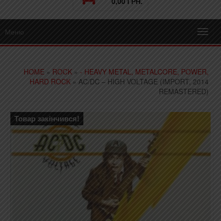
0,00 ГРН.
Меню
Toggl
navig
HOME
»
ROCK
»
- HEAVY METAL, METALCORE, POWER,
HARD ROCK
» AC/DC – HIGH VOLTAGE (IMPORT, 2014
REMASTERED)
Товар закінчився!