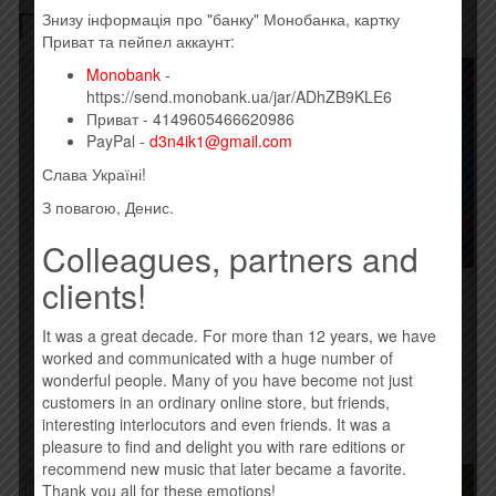
Похожие товары
Знизу інформація про "банку" Монобанка, картку
Приват та пейпел аккаунт:
Monobank
-
https://send.monobank.ua/jar/ADhZB9KLE6
Приват - 4149605466620986
PayPal -
d3n4ik1@gmail.com
Слава Україні!
З повагою, Денис.
Colleagues, partners and
MAD HEADS – 8 (2015)
clients!
PINS – МАРАФОН (2015)
260,00
грн.
190,00
грн.
It was a great decade. For more than 12 years, we have
Купить
worked and communicated with a huge number of
Купить
wonderful people. Many of you have become not just
customers in an ordinary online store, but friends,
interesting interlocutors and even friends. It was a
pleasure to find and delight you with rare editions or
recommend new music that later became a favorite.
Thank you all for these emotions!