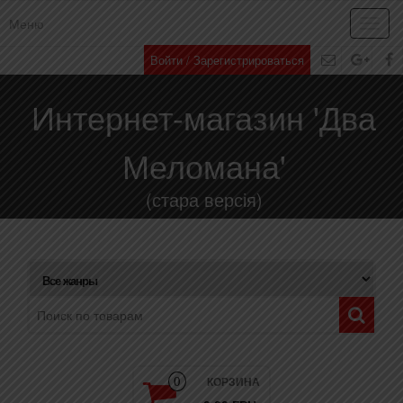
Меню
Toggl
navig
Войти / Зарегистрироваться
Интернет-магазин 'Два
Меломана'
(стара версія)
КОРЗИНА
0