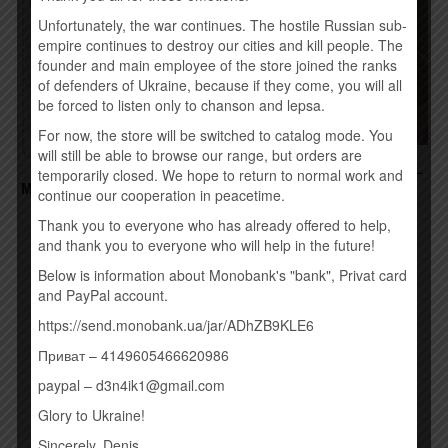
Unfortunately, the war continues. The hostile Russian sub-
empire continues to destroy our cities and kill people. The
founder and main employee of the store joined the ranks
of defenders of Ukraine, because if they come, you will all
be forced to listen only to chanson and lepsa.
For now, the store will be switched to catalog mode. You
will still be able to browse our range, but orders are
КОНТРАБАНДА.COM.UA –
temporarily closed. We hope to return to normal work and
DREAMER (2015)
MADONNA – REBEL HEART
continue our cooperation in peacetime.
(2015)
260,00
грн.
260,00
грн.
Thank you to everyone who has already offered to help,
and thank you to everyone who will help in the future!
Купить
Below is information about Monobank's "bank", Privat card
Купить
and PayPal account.
https://send.monobank.ua/jar/ADhZB9KLE6
Приват – 4149605466620986
paypal – d3n4ik1@gmail.com
Glory to Ukraine!
КАТЕГОРИИ ТОВАРОВ
Sincerely, Denis.