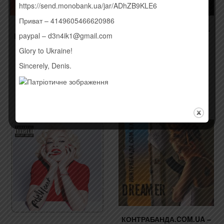
https://send.monobank.ua/jar/ADhZB9KLE6
Приват – 4149605466620986
ПЕТР ЧЕРНЯВСКИЙ –
DISCLOSURE – CARACAL
paypal – d3n4ik1@gmail.com
PETER AND THE WOLVES
(2015)
EP (2015)
260,00
грн.
Glory to Ukraine!
250,00
грн.
Sincerely, Denis.
Купить
Купить
КОНТРАБАНДА.COM.UA –