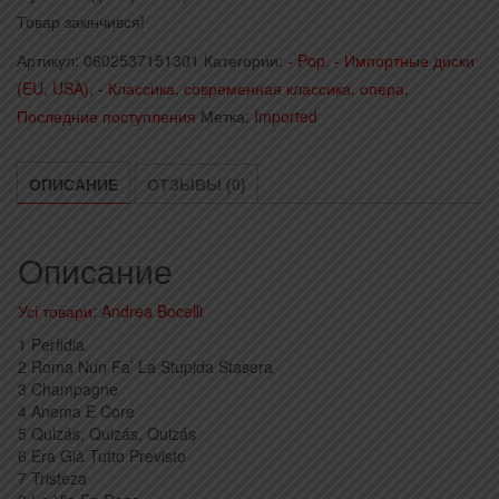
Товар закінчився!
Артикул:
0602537151301
Категории:
- Pop
,
- Импортные диски
(EU, USA)
,
- Классика, современная классика, опера
,
Последние поступления
Метка:
Imported
ОПИСАНИЕ
ОТЗЫВЫ (0)
Описание
Усі товари: Andrea Bocelli
1 Perfidia
2 Roma Nun Fa’ La Stupida Stasera
3 Champagne
4 Anema E Core
5 Quizás, Quizás, Quizás
6 Era Già Tutto Previsto
7 Tristeza