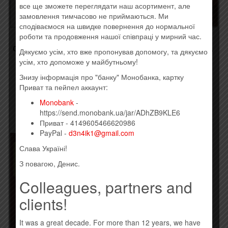
все ще зможете переглядати наш асортимент, але
замовлення тимчасово не приймаються. Ми
сподіваємося на швидке повернення до нормальної
роботи та продовження нашої співпраці у мирний час.
ANDREA BOCELLI – MY
ANDREA BOCELLI –
CHRISTMAS (2XVINYL, LP)
BELIEVE (2020) (IMPORT,
Дякуємо усім, хто вже пропонував допомогу, та дякуємо
(2015)
EU)
усім, хто допоможе у майбутньому!
1400,00
грн.
800,00
грн.
Знизу інформація про "банку" Монобанка, картку
Приват та пейпел аккаунт:
Временно нет
Купить
Monobank
-
https://send.monobank.ua/jar/ADhZB9KLE6
Приват - 4149605466620986
PayPal -
d3n4ik1@gmail.com
Слава Україні!
З повагою, Денис.
Colleagues, partners and
clients!
It was a great decade. For more than 12 years, we have