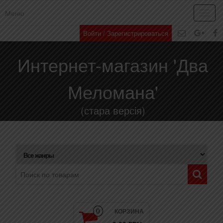
Меню
Toggl
navig
Войти / Зарегистрироваться
Интернет-магазин 'Два
Меломана'
(стара версія)
КОРЗИНА
0