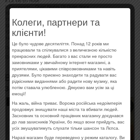
8 La Vie En Rose
9 Corcovado – Quiet Nights Of Quiet Stars
10 Sara’ Settembre (September Morn)
Колеги, партнери та
11 Love In Portofino
12 Garota De Ipanema
клієнти!
13 Malafemmena
14 Love Me Tender
Це було чудове десятиліття. Понад 12 років ми
Оригинальный импортный диск, штрихкод: 0602537151301
працювали та спілкувалися з величезною кількістю
прекрасних людей. Багато з вас стали не просто
Стиль: Vocal, Opera, Modern, Ballad
замовниками у звичайному інтернет-магазині, а
приятелями, цікавими співрозмовниками та навіть
Возможно Вас также
друзями. Було приємно знаходити та радувати вас
рідкісними виданнями або радити нову музику, яка
заинтересует…
потім ставала улюбленою. Дякуємо вам усім за ці
емоції!
Товар закінчився!
На жаль, війна триває. Ворожа російська недоімперія
продовжує знищувати наші міста та вбивати людей.
Засновник та основний працівник магазину доєднався
до лав захисників України, бо якщо вони прийдуть, вас
усіх змушуватимуть слухати тільки шансон та Лєпса.
Наразі магазин буде переведено у режим каталогу. Ви