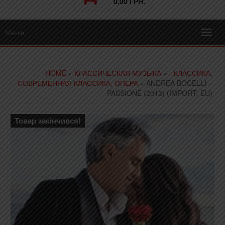
0,00 ГРН.
Меню
Toggl
navig
HOME
»
КЛАССИЧЕСКАЯ МУЗЫКА
»
- КЛАССИКА,
СОВРЕМЕННАЯ КЛАССИКА, ОПЕРА
» ANDREA BOCELLI –
PASSIONE (2013) (IMPORT, EU)
Товар закінчився!