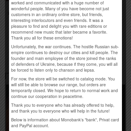
worked and communicated with a huge number of
wonderful people. Many of you have become not just
ANDREA BOCELLI – SI
FOREVER. THE DIAMOND
customers in an ordinary online store, but friends,
EDITION (2019) (IMPORT,
interesting interlocutors and even friends. It was a
EU)
pleasure to find and delight you with rare editions or
600,00
грн.
recommend new music that later became a favorite.
Thank you all for these emotions!
Купить
Unfortunately, the war continues. The hostile Russian sub-
empire continues to destroy our cities and kill people. The
founder and main employee of the store joined the ranks
of defenders of Ukraine, because if they come, you will all
be forced to listen only to chanson and lepsa.
Похожие товары
For now, the store will be switched to catalog mode. You
will still be able to browse our range, but orders are
temporarily closed. We hope to return to normal work and
continue our cooperation in peacetime.
Thank you to everyone who has already offered to help,
and thank you to everyone who will help in the future!
Below is information about Monobank's "bank", Privat card
and PayPal account.