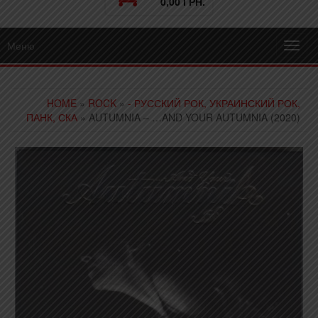
0,00 ГРН.
Меню
Toggl
navig
HOME
»
ROCK
»
- РУССКИЙ РОК, УКРАИНСКИЙ РОК,
ПАНК, СКА
» AUTUMNIA – …AND YOUR AUTUMNIA (2020)