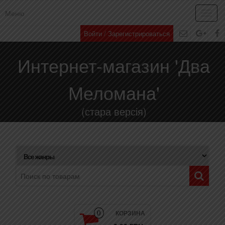
Меню
Toggl
navig
Войти / Зарегистрироваться
Интернет-магазин 'Два
Меломана'
(стара версія)
КОРЗИНА
0