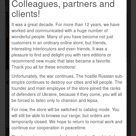
Похожие товары
Colleagues, partners and
clients!
It was a great decade. For more than 12 years, we have
worked and communicated with a huge number of
wonderful people. Many of you have become not just
customers in an ordinary online store, but friends,
interesting interlocutors and even friends. It was a
pleasure to find and delight you with rare editions or
recommend new music that later became a favorite.
Thank you all for these emotions!
MAD HEADS – 8 (2015)
Unfortunately, the war continues. The hostile Russian sub-
O.TORVALD –
260,00
грн.
#НАШІЛЮДИВСЮДИ (2016)
empire continues to destroy our cities and kill people. The
founder and main employee of the store joined the ranks
245,00
грн.
Купить
of defenders of Ukraine, because if they come, you will all
be forced to listen only to chanson and lepsa.
Купить
For now, the store will be switched to catalog mode. You
will still be able to browse our range, but orders are
temporarily closed. We hope to return to normal work and
continue our cooperation in peacetime.