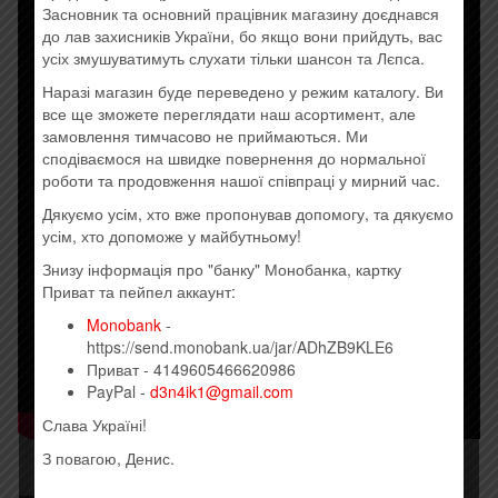
Засновник та основний працівник магазину доєднався
до лав захисників України, бо якщо вони прийдуть, вас
усіх змушуватимуть слухати тільки шансон та Лєпса.
Наразі магазин буде переведено у режим каталогу. Ви
все ще зможете переглядати наш асортимент, але
замовлення тимчасово не приймаються. Ми
сподіваємося на швидке повернення до нормальної
роботи та продовження нашої співпраці у мирний час.
Дякуємо усім, хто вже пропонував допомогу, та дякуємо
усім, хто допоможе у майбутньому!
Знизу інформація про "банку" Монобанка, картку
Приват та пейпел аккаунт:
Monobank
-
https://send.monobank.ua/jar/ADhZB9KLE6
Приват - 4149605466620986
PayPal -
d3n4ik1@gmail.com
Слава Україні!
З повагою, Денис.