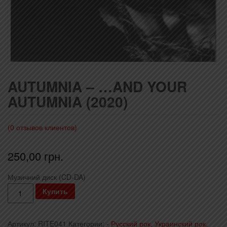
AUTUMNIA – …AND YOUR
AUTUMNIA (2020)
(
0
отзывов клиентов)
250,00
грн.
Музичний диск (CD-DA)
Количество
Купить
Autumnia
-
Артикул:
RITE041
Категории:
- Русский рок, Украинский рок,