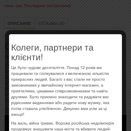
...And
панк, ска
,
Последние поступления
Your
Autumnia
(2020)
ОПИСАНИЕ
ОТЗЫВЫ (0)
Описание
Колеги, партнери та
клієнти!
Усі товари: Autumnia
1 Karma Negativa 2:13
Це було чудове десятиліття. Понад 12 років ми
2 A Moment Of Delight 8:50
працювали та спілкувалися з величезною кількістю
3 And Many Shining Days Ahead 5:24
прекрасних людей. Багато з вас стали не просто
4 In Loving Memory Of Us 7:52
замовниками у звичайному інтернет-магазині, а
5 Your Grievous Eden 5:26
приятелями, цікавими співрозмовниками та навіть
6 To Eternal Bliss 4:49
друзями. Було приємно знаходити та радувати вас
7 O’Funeralia 8:38
рідкісними виданнями або радити нову музику, яка
потім ставала улюбленою. Дякуємо вам усім за ці
Стиль: Death Metal, Doom Metal, Gothic Metal
емоції!
На жаль, війна триває. Ворожа російська недоімперія
продовжує знищувати наші міста та вбивати людей.