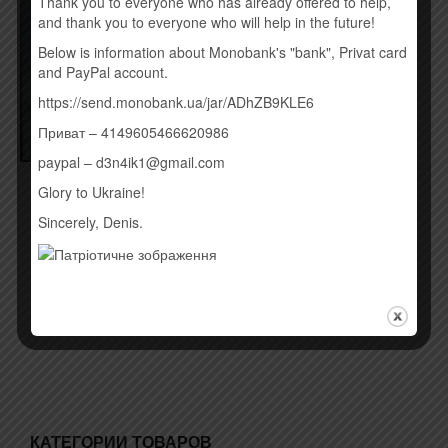
Thank you to everyone who has already offered to help,
and thank you to everyone who will help in the future!
Below is information about Monobank's "bank", Privat card
and PayPal account.
https://send.monobank.ua/jar/ADhZB9KLE6
Приват – 4149605466620986
paypal – d3n4ik1@gmail.com
BAHROMA – ИПИ (2015)
LUIKU – ЄГЕР МАЙСТЕР
Glory to Ukraine!
(EP)
(2015)
Sincerely, Denis.
250,00
грн.
190,00
грн.
Купить
Купить
КАТЕГОРИИ ТОВАРОВ