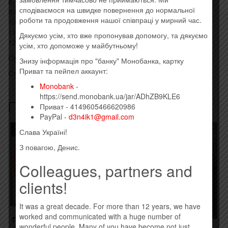
8 This Is Your Sword 2:52
сподіваємося на швидке повернення до нормальної
9 Hunter Of Invisible Game 4:42
роботи та продовження нашої співпраці у мирний час.
10 The Ghost Of Tom Joad 7:33
11 The Wall 4:20
Дякуємо усім, хто вже пропонував допомогу, та дякуємо
12 Dream Baby Dream 5:00
усім, хто допоможе у майбутньому!
Оригинальный импортный диск, штрихкод: 0888430154629
Знизу інформація про "банку" Монобанка, картку
Приват та пейпел аккаунт:
Стиль: Folk Rock, Classic Rock
Monobank
-
https://send.monobank.ua/jar/ADhZB9KLE6
Похожие товары
Приват - 4149605466620986
PayPal -
d3n4ik1@gmail.com
Товар закінчився!
Слава Україні!
З повагою, Денис.
Colleagues, partners and
clients!
It was a great decade. For more than 12 years, we have
worked and communicated with a huge number of
ГУЛЯЙ ГОРОД – GG (2016)
wonderful people. Many of you have become not just