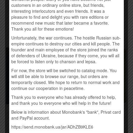
190,00
грн.
RULADA – Є ЧАС (2016)
customers in an ordinary online store, but friends,
190,00
грн.
interesting interlocutors and even friends. It was a
Временно нет
pleasure to find and delight you with rare editions or
recommend new music that later became a favorite.
Купить
Thank you all for these emotions!
Unfortunately, the war continues. The hostile Russian sub-
empire continues to destroy our cities and kill people. The
founder and main employee of the store joined the ranks
Товар закінчився!
of defenders of Ukraine, because if they come, you will all
be forced to listen only to chanson and lepsa.
For now, the store will be switched to catalog mode. You
will still be able to browse our range, but orders are
temporarily closed. We hope to return to normal work and
continue our cooperation in peacetime.
Thank you to everyone who has already offered to help,
and thank you to everyone who will help in the future!
BON JOVI – BURNING
THE AVENER – THE
Below is information about Monobank's "bank", Privat card
BRIDGES (2015)
WANDERINGS OF THE
and PayPal account.
AVENER (2015)
260,00
грн.
https://send.monobank.ua/jar/ADhZB9KLE6
190,00
грн.