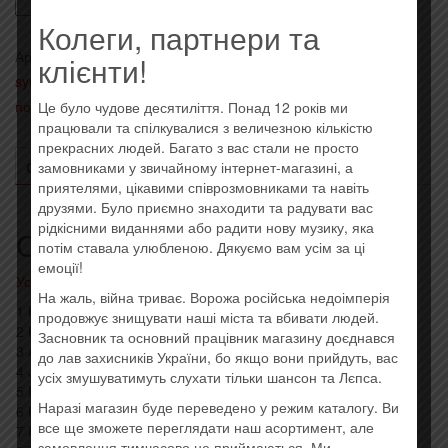
Bruce
Колеги, партнери та
Springsteen
Артикул:
0888430154629
Категории:
- Classic Rock, Art-rock,
клієнти!
-
sympho
,
- Импортные диски (EU, USA)
,
Последние
High
поступления
Метка:
Imported
Це було чудове десятиліття. Понад 12 років ми
Hopes
працювали та спілкувалися з величезною кількістю
(2014)
прекрасних людей. Багато з вас стали не просто
(Import)
ОПИСАНИЕ
ОТЗЫВЫ (0)
замовниками у звичайному інтернет-магазині, а
приятелями, цікавими співрозмовниками та навіть
друзями. Було приємно знаходити та радувати вас
рідкісними виданнями або радити нову музику, яка
Описание
потім ставала улюбленою. Дякуємо вам усім за ці
емоції!
Усі товари: Bruce Springsteen
На жаль, війна триває. Ворожа російська недоімперія
1 High Hopes 4:57
продовжує знищувати наші міста та вбивати людей.
2 Harry’s Place 4:04
Засновник та основний працівник магазину доєднався
3 American Skin (41 Shots) 7:23
до лав захисників України, бо якщо вони прийдуть, вас
4 Just Like Fire Would 3:56
усіх змушуватимуть слухати тільки шансон та Лєпса.
5 Down In The Hole 4:59
Наразі магазин буде переведено у режим каталогу. Ви
6 Heaven’s Wall 3:50
все ще зможете переглядати наш асортимент, але
7 Frankie Fell In Love 2:48
замовлення тимчасово не приймаються. Ми