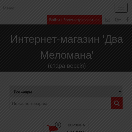
Меню
Toggl
navig
Войти / Зарегистрироваться
Интернет-магазин 'Два
Меломана'
(стара версія)
КОРЗИНА
0