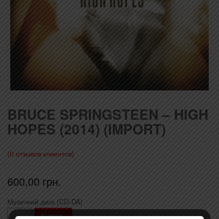
BRUCE SPRINGSTEEN – HIGH
HOPES (2014) (IMPORT)
(
0
отзывов клиентов)
600,00
грн.
Музичний диск (CD-DA)
Количество
Купить