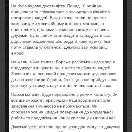
Артикул:
kv002020-3
Категория:
Украинский винил
Метка:
Aby
Це було чудове десятиліття. Понад 12 років ми
Sho Music
працювали та спілкувалися з величезною кількістю
прекрасних людей. Багато з вас стали не просто
замовниками у звичайному інтернет-магазині, а
ОПИСАНИЕ
ОТЗЫВЫ (0)
приятелями, цікавими співрозмовниками та навіть
друзями. Було приємно знаходити та радувати вас
рідкісними виданнями або радити нову музику, яка
Описание
потім ставала улюбленою. Дякуємо вам усім за ці
емоції!
Усі товари: Dakh Daughters
На жаль, війна триває. Ворожа російська недоімперія
продовжує знищувати наші міста та вбивати людей.
1 Інше місто = Inshe Misto = Another City 5:50
Засновник та основний працівник магазину доєднався
2 Японське Кіно = Yaponske Kino = Japanese Movie 6:00
до лав захисників України, бо якщо вони прийдуть, вас
3 О Панно Інно! = O, Panno Inno! = Oh, Lady Inna 4:50
усіх змушуватимуть слухати тільки шансон та Лєпса.
4 Пісня Про Те, Як Вона Виходить На Крутую Гору = Pisnia Pro
Te, Yak Vona Vykhodyt Na Krutuiu Horu = The Song About A
Наразі магазин буде переведено у режим каталогу. Ви
Woman, Climbing On The High Mountain 13:54
все ще зможете переглядати наш асортимент, але
5 Що Ти Собі Думаєш? = Shcho Ty Sobi Dumaiesh? = What Do
замовлення тимчасово не приймаються. Ми
You Have In Your Head? 3:10
сподіваємося на швидке повернення до нормальної
6 Панночка = Pannochka 6:57
роботи та продовження нашої співпраці у мирний час.
7 М’яч = M’yach = The Ball 4:35
Дякуємо усім, хто вже пропонував допомогу, та дякуємо