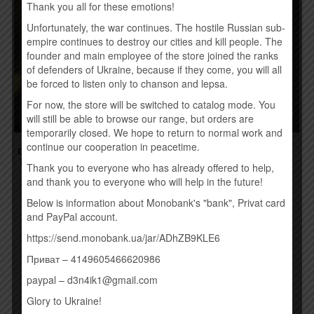
Thank you all for these emotions!
Unfortunately, the war continues. The hostile Russian sub-
empire continues to destroy our cities and kill people. The
founder and main employee of the store joined the ranks
of defenders of Ukraine, because if they come, you will all
be forced to listen only to chanson and lepsa.
For now, the store will be switched to catalog mode. You
will still be able to browse our range, but orders are
temporarily closed. We hope to return to normal work and
continue our cooperation in peacetime.
СВЯТОСЛАВ ВАКАРЧУК –
АНИ ЛОРАК – ЗАЖИГАЙ
ВНОЧІ (VINYL, LP) (2024)
СЕРДЦЕ (VINYL)
Thank you to everyone who has already offered to help,
2500,00
грн.
1120,00
грн.
and thank you to everyone who will help in the future!
Below is information about Monobank's "bank", Privat card
Купить
Купить
and PayPal account.
https://send.monobank.ua/jar/ADhZB9KLE6
Приват – 4149605466620986
paypal – d3n4ik1@gmail.com
Glory to Ukraine!