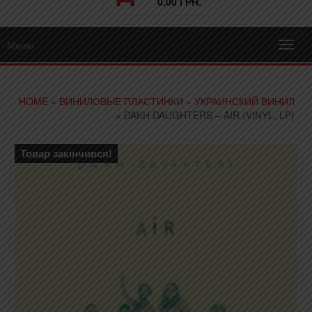
0,00 ГРН.
Меню
Toggl
navig
HOME
»
ВИНИЛОВЫЕ ПЛАСТИНКИ
»
УКРАИНСКИЙ ВИНИЛ
» DAKH DAUGHTERS – AIR (VINYL, LP)
Товар закінчився!