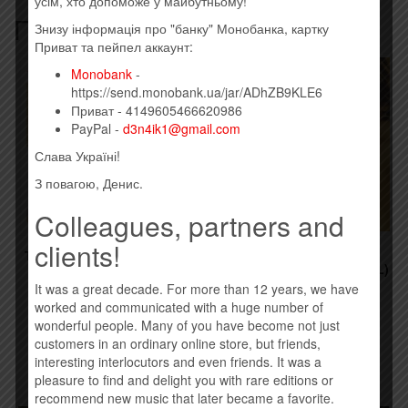
усім, хто допоможе у майбутньому!
Похожие товары
Знизу інформація про "банку" Монобанка, картку
Приват та пейпел аккаунт:
Monobank
-
https://send.monobank.ua/jar/ADhZB9KLE6
Приват - 4149605466620986
PayPal -
d3n4ik1@gmail.com
Слава Україні!
З повагою, Денис.
Colleagues, partners and
clients!
ТІК – ВЕСІЛЬНИЙ (VINYL)
АНИ ЛОРАК – СОЛНЦЕ
(ЦВЕТНОЙ ВИНИЛ) (VINYL)
1120,00
грн.
It was a great decade. For more than 12 years, we have
1120,00
грн.
worked and communicated with a huge number of
Купить
wonderful people. Many of you have become not just
Купить
customers in an ordinary online store, but friends,
interesting interlocutors and even friends. It was a
pleasure to find and delight you with rare editions or
recommend new music that later became a favorite.