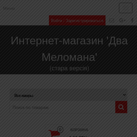
Меню
Toggl
navig
Войти / Зарегистрироваться
Интернет-магазин 'Два
Меломана'
(стара версія)
КОРЗИНА
0