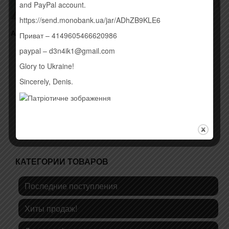
and PayPal account.
https://send.monobank.ua/jar/ADhZB9KLE6
MAD HEADS – 8 (2015)
260,00
грн.
АНТИТІЛА – ВСЕ КРАСИВО
Приват – 4149605466620986
(2015)
paypal – d3n4ik1@gmail.com
245,00
грн.
Купить
Glory to Ukraine!
Временно нет
Sincerely, Denis.
КАТЕГОРИИ ТОВАРОВ
Последние поступления
Хиты продаж!