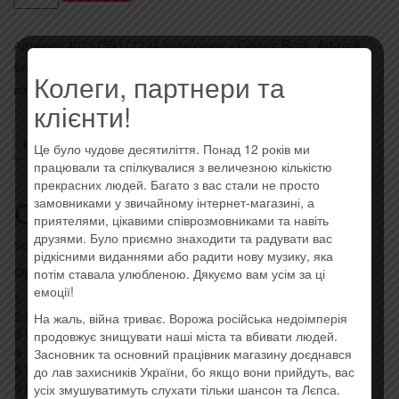
Deep
Purple
Артикул:
4029759171294
Категории:
- Classic Rock, Art-rock,
-
sympho
,
- Импортные диски (EU, USA)
,
Последние
Turning
Колеги, партнери та
поступления
Метка:
Imported
To
клієнти!
Crime
(2021)
ОПИСАНИЕ
ОТЗЫВЫ (0)
Це було чудове десятиліття. Понад 12 років ми
(Import,
працювали та спілкувалися з величезною кількістю
прекрасних людей. Багато з вас стали не просто
EU)
замовниками у звичайному інтернет-магазині, а
Описание
приятелями, цікавими співрозмовниками та навіть
друзями. Було приємно знаходити та радувати вас
Усі товари: Deep Purple
рідкісними виданнями або радити нову музику, яка
Оригінальний імпортний диск. Штрих код: 4029759171294
потім ставала улюбленою. Дякуємо вам усім за ці
емоції!
1 7 And 7 Is 2:29
2 Rockin’ Pneumonia And The Boogie Woogie Flu 3:15
На жаль, війна триває. Ворожа російська недоімперія
3 Oh Well 4:31
продовжує знищувати наші міста та вбивати людей.
4 Jenny Take A Ride! 4:37
Засновник та основний працівник магазину доєднався
5 Watching The River Flow 3:03
до лав захисників України, бо якщо вони прийдуть, вас
6 Let The Good Times Roll 4:22
усіх змушуватимуть слухати тільки шансон та Лєпса.