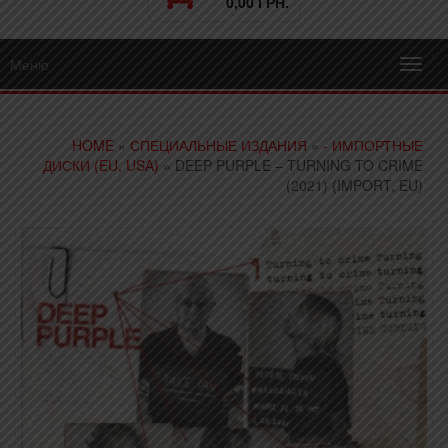
0,00 ГРН.
Меню
Toggl
navig
HOME
»
СПЕЦИАЛЬНЫЕ ИЗДАНИЯ
»
- ИМПОРТНЫЕ
ДИСКИ (EU, USA)
» DEEP PURPLE – TURNING TO CRIME
(2021) (IMPORT, EU)