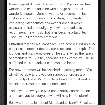
It was a great decade. For more than 12 years, we have
worked and communicated with a huge number of
wonderful people. Many of you have become not just
customers in an ordinary online store, but friends,
interesting interlocutors and even friends. It was a
THE AVENER – THE
RIFFMASTER – КОТЛЕТА
pleasure to find and delight you with rare editions or
WANDERINGS OF THE
ПО-КИЕВСКИ (2015)
recommend new music that later became a favorite.
AVENER (2015)
190,00
грн.
Thank you all for these emotions!
190,00
грн.
Unfortunately, the war continues. The hostile Russian sub-
Купить
empire continues to destroy our cities and kill people. The
Временно нет
founder and main employee of the store joined the ranks
of defenders of Ukraine, because if they come, you will all
be forced to listen only to chanson and lepsa.
For now, the store will be switched to catalog mode. You
Товар закінчився!
will still be able to browse our range, but orders are
temporarily closed. We hope to return to normal work and
continue our cooperation in peacetime.
Thank you to everyone who has already offered to help,
and thank you to everyone who will help in the future!
Below is information about Monobank's "bank", Privat card