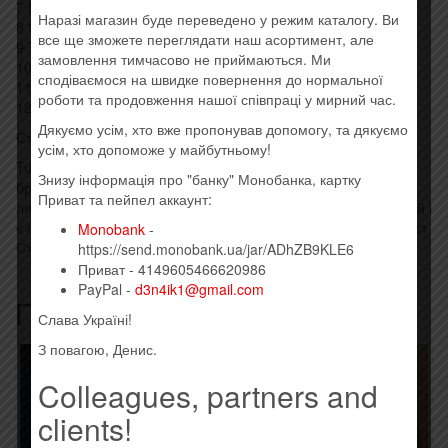
7 Dixie Chicken 4:43
Наразі магазин буде переведено у режим каталогу. Ви
8 Shapes Of Things 3:40
все ще зможете переглядати наш асортимент, але
9 The Battle Of New Orleans 2:52
замовлення тимчасово не приймаються. Ми
10 Lucifer 3:45
сподіваємося на швидке повернення до нормальної
11 White Room 4:53
роботи та продовження нашої співпраці у мирний час.
12 Caught In The Act (7:49)
Дякуємо усім, хто вже пропонував допомогу, та дякуємо
Стиль: Rock
усім, хто допоможе у майбутньому!
Turning to Crime — двадцять другий студійний альбом
Знизу інформація про "банку" Монобанка, картку
британського рок-гурту Deep Purple, був випущений 26
Приват та пейпел аккаунт:
листопада 2021 року. Він повністю складається з кавер-версій і
є останнім альбомом гурту, у записі якого брав участь гітарист
Monobank
-
Стів Морс до того як покинути гурт у липні 2022 року.
https://send.monobank.ua/jar/ADhZB9KLE6
Приват - 4149605466620986
PayPal -
d3n4ik1@gmail.com
Похожие товары
Слава Україні!
З повагою, Денис.
Товар закінчився!
Colleagues, partners and
clients!