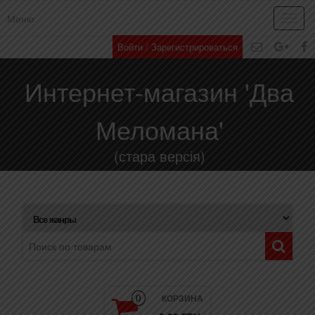
Меню
Toggl
navig
Войти / Зарегистрироваться
Интернет-магазин 'Два
Меломана'
(стара версія)
КОРЗИНА
0