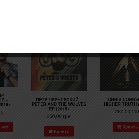
ся!
ДР
ПЕТР ЧЕРНЯВСКИЙ –
CHRIS CORNE
В –
PETER AND THE WOLVES
HIGHER TRUTH (
016)
EP (2015)
260,00
грн
н.
250,00
грн.
Купить
 нет
Купить