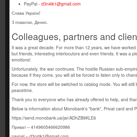
1 Welcome To My World 6:42
PayPal -
d3n4ik1@gmail.com
2 Angel 4:18
Слава Україні!
3 Walking In My Shoes 6:33
4 Precious 5:03
З повагою, Денис.
5 Black Celebration 4:34
Colleagues, partners and clien
6 Should Be Higher 5:51
7 Policy Of Truth 5:26
8 The Child Inside 4:21
It was a great decade. For more than 12 years, we have worked
9 But Not Tonight 6:48
but friends, interesting interlocutors and even friends. It was a 
10 Heaven 4:13
emotions!
11 Soothe My Soul 7:15
Unfortunately, the war continues. The hostile Russian sub-empire
CD2
because if they come, you will all be forced to listen only to cha
1 A Pain That I’m Used To 4:28
For now, the store will be switched to catalog mode. You will sti
2 A Question Of Time 4:24
peacetime.
3 Enjoy The Silence 7:27
4 Personal Jesus 8:42
Thank you to everyone who has already offered to help, and thank
5 Shake The Disease 4:58
Below is information about Monobank's "bank", Privat card and 
6 Halo 4:53
7 Just Can’t Get Enough 6:03
https://send.monobank.ua/jar/ADhZB9KLE6
8 I Feel You 6:47
Приват – 4149605466620986
9 Never Let Me Down Again 7:30
10 Goodbye 5:34
paypal – d3n4ik1@gmail.com