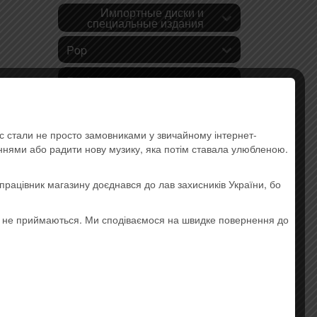
Импортные диски и
специальные издания
Pop
Rock
k, nu
а:
Украинская музыка
ас стали не просто замовниками у звичайному інтернет-
Lounge
аннями або радити нову музику, яка потім ставала улюбленою.
Hip-hop
працівник магазину доєднався до лав захисників України, бо
Electronic Music
о не приймаються. Ми сподіваємося на швидке повернення до
Instrumental Music
Jazz and Blues
Ethnic music