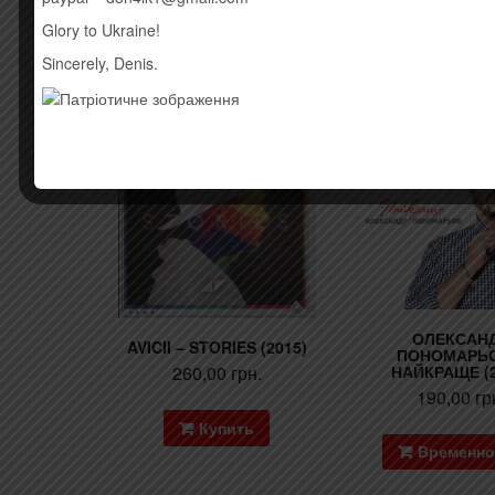
Штрихкод: 0888750438829
Glory to Ukraine!
Sincerely, Denis.
Похожие товары
Товар закінчив
ОЛЕКСАН
AVICII – STORIES (2015)
ПОНОМАРЬО
НАЙКРАЩЕ (2
260,00
грн.
190,00
гр
Купить
Временно