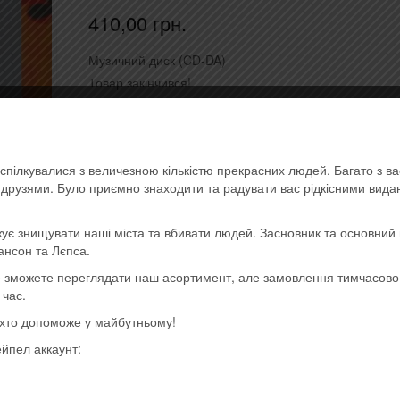
410,00
грн.
Музичний диск (CD-DA)
Товар закінчився!
Артикул:
0888750438829
Категории:
- Alternative roc
metal, industrial
,
- Pop
,
Последние поступления
Метк
Imported
спілкувалися з величезною кількістю прекрасних людей. Багато з в
ь друзями. Було приємно знаходити та радувати вас рідкісними вид
ує знищувати наші міста та вбивати людей. Засновник та основний 
ансон та Лєпса.
ще зможете переглядати наш асортимент, але замовлення тимчасов
 час.
, хто допоможе у майбутньому!
ейпел аккаунт: