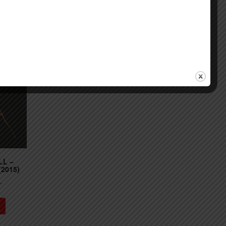
LL –
2015)
.