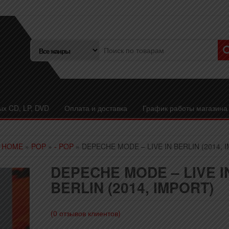
ых CD, LP, DVD
Оплата и доставка
График работы магазина
HOME
»
POP
»
- POP
» DEPECHE MODE – LIVE IN BERLIN (2014, 
DEPECHE MODE – LIVE I
BERLIN (2014, IMPORT)
(
0
отзывов клиентов)