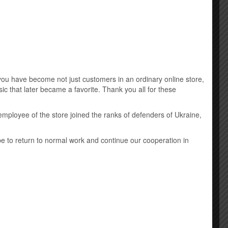
Music DVD
New Age
Виниловые пластинки
Детская музыка
u have become not just customers in an ordinary online store,
ic that later became a favorite. Thank you all for these
Классическая музыка
employee of the store joined the ranks of defenders of Ukraine,
Лицензионные mp3 диски
ope to return to normal work and continue our cooperation in
Саундтрек
Шансон