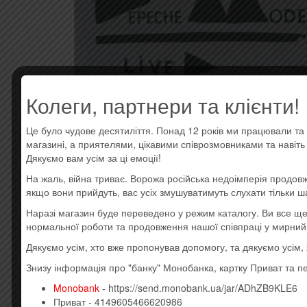
Колеги, партнери та клієнти!
Це було чудове десятиліття. Понад 12 років ми працювали та 
магазині, а приятелями, цікавими співрозмовниками та навіт
Дякуємо вам усім за ці емоції!
На жаль, війна триває. Ворожа російська недоімперія продовж
якщо вони прийдуть, вас усіх змушуватимуть слухати тільки ш
ОПИСАНИЕ
ОТЗЫВЫ (0)
Наразі магазин буде переведено у режим каталогу. Ви все 
нормальної роботи та продовження нашої співпраці у мирний
Описание
Дякуємо усім, хто вже пропонував допомогу, та дякуємо усім
Знизу інформація про "банку" Монобанка, картку Приват та п
Усі товари: Depeche Mode
Monobank
- https://send.monobank.ua/jar/ADhZB9KLE6
CD1
Приват - 4149605466620986