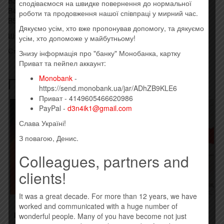
B3 To Have And To Hold 2:40
сподіваємося на швидке повернення до нормальної
B4 Nothing 4:13
роботи та продовження нашої співпраці у мирний час.
B5 Pimpf 4:57
Дякуємо усім, хто вже пропонував допомогу, та дякуємо
Штрихкод: 0889853367313
усім, хто допоможе у майбутньому!
Стиль: Synth-pop
Знизу інформація про "банку" Монобанка, картку
Приват та пейпел аккаунт:
Похожие товары
Monobank
-
https://send.monobank.ua/jar/ADhZB9KLE6
Приват - 4149605466620986
PayPal -
d3n4ik1@gmail.com
Слава Україні!
З повагою, Денис.
Colleagues, partners and
clients!
It was a great decade. For more than 12 years, we have
worked and communicated with a huge number of
ПЕТР ЧЕРНЯВСКИЙ –
ТИМУР РОДРИГЕЗ –
PETER AND THE WOLVES
НОВЫЙ МИР (CD+DVD)
wonderful people. Many of you have become not just
EP (2015)
(2015)