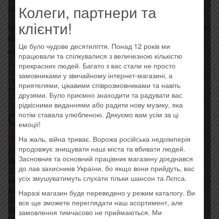
Колеги, партнери та
Товар закінчився!
клієнти!
Артикул:
0889853367313
Категории:
- Alternative rock, nu metal,
industrial
,
Иностранные исполнители на виниле
,
Последние
Це було чудове десятиліття. Понад 12 років ми
поступления
Метка:
Imported
працювали та спілкувалися з величезною кількістю
прекрасних людей. Багато з вас стали не просто
замовниками у звичайному інтернет-магазині, а
ОПИСАНИЕ
ОТЗЫВЫ (0)
приятелями, цікавими співрозмовниками та навіть
друзями. Було приємно знаходити та радувати вас
рідкісними виданнями або радити нову музику, яка
Описание
потім ставала улюбленою. Дякуємо вам усім за ці
емоції!
Усі товари: Depeche Mode
На жаль, війна триває. Ворожа російська недоімперія
продовжує знищувати наші міста та вбивати людей.
A1 Never Let Me Down Again 4:47
Засновник та основний працівник магазину доєднався
A2 The Things You Said 4:00
до лав захисників України, бо якщо вони прийдуть, вас
A3 Strangelove 4:56
усіх змушуватимуть слухати тільки шансон та Лєпса.
A4 Sacred 4:45
A5 Little 15 4:14
Наразі магазин буде переведено у режим каталогу. Ви
B1 Behind The Wheel 5:19
все ще зможете переглядати наш асортимент, але
B2 I Want You Now 3:56
замовлення тимчасово не приймаються. Ми