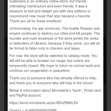
customers in an ordinary online store, but friends,
250,00
грн.
190,00
грн.
interesting interlocutors and even friends. It was a
pleasure to find and delight you with rare editions or
recommend new music that later became a favorite.
Купить
Купить
Thank you all for these emotions!
Unfortunately, the war continues. The hostile Russian sub-
empire continues to destroy our cities and kill people. The
founder and main employee of the store joined the ranks
Товар закінчився!
of defenders of Ukraine, because if they come, you will all
be forced to listen only to chanson and lepsa.
For now, the store will be switched to catalog mode. You
will still be able to browse our range, but orders are
temporarily closed. We hope to return to normal work and
continue our cooperation in peacetime.
Thank you to everyone who has already offered to help,
and thank you to everyone who will help in the future!
ШАNA – МОЛЮСЬ (2016)
Below is information about Monobank's "bank", Privat card
АНТИТІЛА – ВСЕ КРАСИВО
(2015)
and PayPal account.
190,00
грн.
245,00
грн.
https://send.monobank.ua/jar/ADhZB9KLE6
Купить
Приват – 4149605466620986