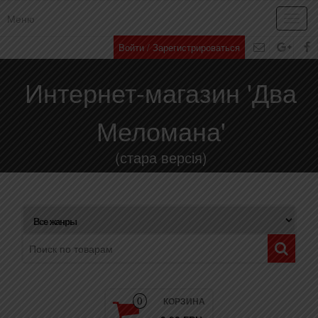
Меню
Toggl
navig
Войти / Зарегистрироваться
Интернет-магазин 'Два
Меломана'
(стара версія)
КОРЗИНА
0