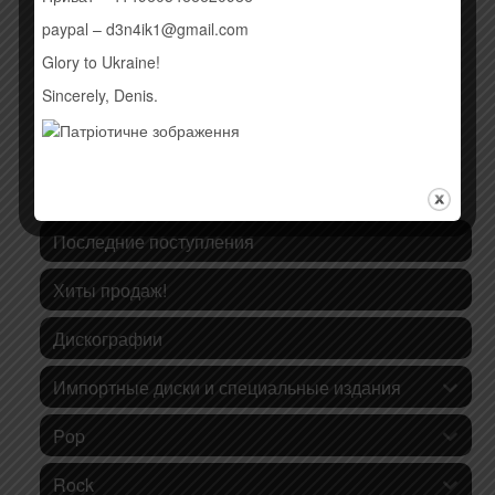
Временно нет
paypal – d3n4ik1@gmail.com
Glory to Ukraine!
Sincerely, Denis.
КАТЕГОРИИ ТОВАРОВ
Последние поступления
Хиты продаж!
Дискографии
Импортные диски и специальные издания
Pop
Rock