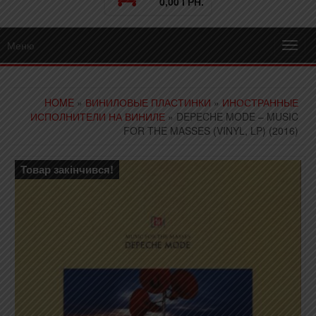
0,00 ГРН.
Меню
Toggl
navig
HOME
»
ВИНИЛОВЫЕ ПЛАСТИНКИ
»
ИНОСТРАННЫЕ
ИСПОЛНИТЕЛИ НА ВИНИЛЕ
» DEPECHE MODE – MUSIC
FOR THE MASSES (VINYL, LP) (2016)
Товар закінчився!