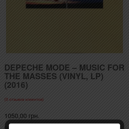
DEPECHE MODE – MUSIC FOR
THE MASSES (VINYL, LP)
(2016)
(
0
отзывов клиентов)
1050,00
грн.
Вінілова платівка (Vinyl record)