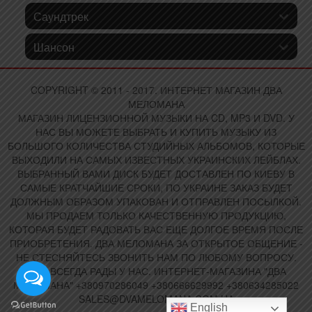
Саундтрек
Шансон
COPYRIGHT © 2011 - 2017. ИНТЕРНЕТ МАГАЗИН ДВА
МЕЛОМАНА
МАГАЗИН ЛИЦЕНЗИОННОЙ МУЗЫКИ НА CD, MP3 И DVD. У
НАС ВЫ МОЖЕТЕ ВЫБРАТЬ И КУПИТЬ МУЗЫКУ ИЗ
БОЛЬШОГО КОЛИЧЕСТВА СТУДИЙНЫХ АЛЬБОМОВ, КОТОРЫЕ
ВЫХОДИЛИ НА САМЫХ ИЗВЕСТНЫХ УКРАИНСКИХ ЛЕЙБЛАХ.
ВЫБРАННЫЙ ВАМИ ДИСК БУДЕТ ДОСТАВЛЕН ПО КИЕВУ В
САМЫЕ КРАТЧАЙШИЕ СРОКИ, ПО УКРАИНЕ ЗАКАЗ БУДЕТ
ДОЛЖНЫМ ОБРАЗОМ УПАКОВАН И ОТПРАВЛЕН ПОСЫЛКОЙ.
МЫ ПРОДАЕМ ТОЛЬКО КАЧЕСТВЕННУЮ ПРОДУКЦИЮ,
КОТОРАЯ БУДЕТ РАДОВАТЬ ВАС ЕЩЕ ДОЛГОЕ ВРЕМЯ ПОСЛЕ
ПРИОБРЕТЕНИЯ. ДВА МЕЛОМАНА ЗА ОТКРЫТОЕ ОБЩЕНИЕ -
НЕ СТЕСНЯЙТЕСЬ ЗВОНИТЬ НАМ ПО ЛЮБОМУ ВОПРОСУ.
ВАМ ВСЕГДА РАДЫ У НАС. ИНТЕРНЕТ-МАГАЗИНА "ДВА
МЕЛОМАНА" +380970286049 +380666629992 +380634285022
SALES@DVAMELOMANA.COM.UA
English