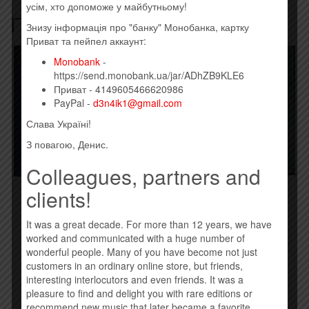
усім, хто допоможе у майбутньому!
Похожие товары
Знизу інформація про "банку" Монобанка, картку
Приват та пейпел аккаунт:
Товар закінчився!
Monobank
-
https://send.monobank.ua/jar/ADhZB9KLE6
Приват - 4149605466620986
PayPal -
d3n4ik1@gmail.com
Слава Україні!
З повагою, Денис.
Colleagues, partners and
clients!
BAHROMA – ИПИ (2015)
THE AVENER – THE
(EP)
WANDERINGS OF THE
AVENER (2015)
250,00
грн.
It was a great decade. For more than 12 years, we have
190,00
грн.
worked and communicated with a huge number of
wonderful people. Many of you have become not just
Купить
customers in an ordinary online store, but friends,
Временно нет
interesting interlocutors and even friends. It was a
pleasure to find and delight you with rare editions or
recommend new music that later became a favorite.