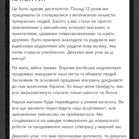
Артикул:
042280008826
Категории:
- Classic Rock, Art-rock,
Це було чудове десятиліття. Понад 12 років ми
sympho
,
- Импортные диски (EU, USA)
,
Последние
працювали та спілкувалися з величезною кількістю
прекрасних людей. Багато з вас стали не просто
поступления
Метка:
Imported
замовниками у звичайному інтернет-магазині, а
приятелями, цікавими співрозмовниками та навіть
друзями. Було приємно знаходити та радувати вас
ОПИСАНИЕ
ОТЗЫВЫ (0)
рідкісними виданнями або радити нову музику, яка
потім ставала улюбленою. Дякуємо вам усім за ці
емоції!
Описание
На жаль, війна триває. Ворожа російська недоімперія
продовжує знищувати наші міста та вбивати людей.
Усі товари: Dire Straits
Засновник та основний працівник магазину доєднався
до лав захисників України, бо якщо вони прийдуть, вас
1 Telegraph Road 14:15
усіх змушуватимуть слухати тільки шансон та Лєпса.
2 Private Investigations 6:45
3 Industrial Disease 5:49
Наразі магазин буде переведено у режим каталогу. Ви
4 Love Over Gold 6:16
все ще зможете переглядати наш асортимент, але
5 It Never Rains 7:54
замовлення тимчасово не приймаються. Ми
сподіваємося на швидке повернення до нормальної
Оригинальный импортный диск, штрихкод: 042280008826
роботи та продовження нашої співпраці у мирний час.
Стиль: Classic Rock
Дякуємо усім, хто вже пропонував допомогу, та дякуємо