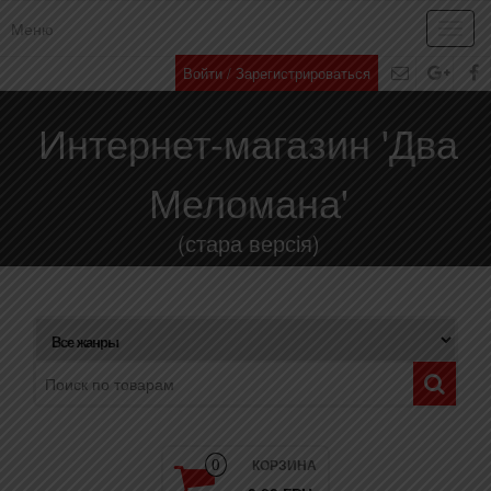
Меню
Toggl
navig
Войти / Зарегистрироваться
Интернет-магазин 'Два
Меломана'
(стара версія)
КОРЗИНА
0