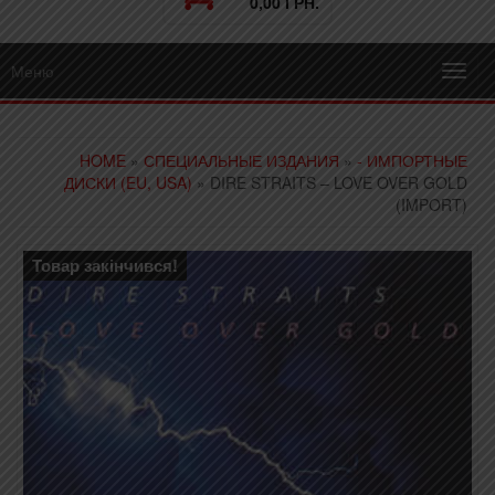
0,00 ГРН.
Меню
Toggl
navig
HOME
»
СПЕЦИАЛЬНЫЕ ИЗДАНИЯ
»
- ИМПОРТНЫЕ
ДИСКИ (EU, USA)
» DIRE STRAITS – LOVE OVER GOLD
(IMPORT)
Товар закінчився!