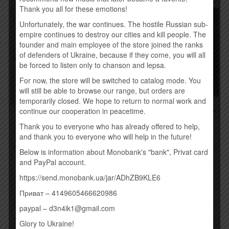
Thank you all for these emotions!
Unfortunately, the war continues. The hostile Russian sub-
empire continues to destroy our cities and kill people. The
founder and main employee of the store joined the ranks
of defenders of Ukraine, because if they come, you will all
be forced to listen only to chanson and lepsa.
For now, the store will be switched to catalog mode. You
will still be able to browse our range, but orders are
temporarily closed. We hope to return to normal work and
КОНТРАБАНДА.COM.UA –
continue our cooperation in peacetime.
DREAMER (2015)
APOCALYPTICA –
SHADOWMAKER (2015)
Thank you to everyone who has already offered to help,
260,00
грн.
and thank you to everyone who will help in the future!
190,00
грн.
Below is information about Monobank's "bank", Privat card
Купить
and PayPal account.
Купить
https://send.monobank.ua/jar/ADhZB9KLE6
Приват – 4149605466620986
paypal – d3n4ik1@gmail.com
Glory to Ukraine!