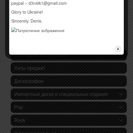
paypal – d3n4ik1@gmail.com
Glory to Ukraine!
Sincerely, Denis.
КАТЕГОРИИ ТОВАРОВ
Последние поступления
Хиты продаж!
Дискографии
Импортные диски и специальные издания
Pop
Rock