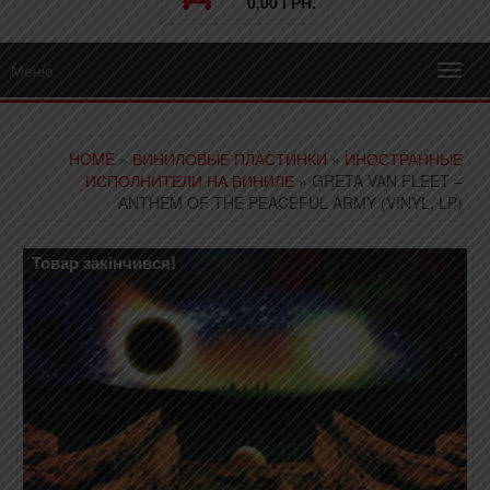
0,00 ГРН.
Меню
Toggl
navig
HOME
»
ВИНИЛОВЫЕ ПЛАСТИНКИ
»
ИНОСТРАННЫЕ
ИСПОЛНИТЕЛИ НА ВИНИЛЕ
» GRETA VAN FLEET –
ANTHEM OF THE PEACEFUL ARMY (VINYL, LP)
Товар закінчився!