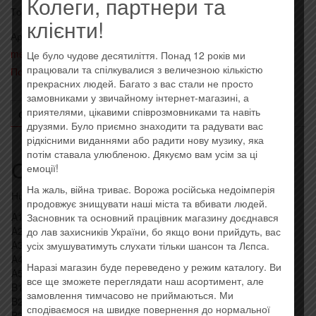
Колеги, партнери та
Товар закінчився!
клієнти!
Артикул:
00602567949756
Категории:
- Alternative rock, nu
metal, industrial
,
Иностранные исполнители на виниле
,
Це було чудове десятиліття. Понад 12 років ми
працювали та спілкувалися з величезною кількістю
Последние поступления
прекрасних людей. Багато з вас стали не просто
замовниками у звичайному інтернет-магазині, а
приятелями, цікавими співрозмовниками та навіть
ОПИСАНИЕ
ОТЗЫВЫ (0)
друзями. Було приємно знаходити та радувати вас
рідкісними виданнями або радити нову музику, яка
потім ставала улюбленою. Дякуємо вам усім за ці
Описание
емоції!
На жаль, війна триває. Ворожа російська недоімперія
Новая виниловая пластинка. Штрихкод: 00602567949756
продовжує знищувати наші міста та вбивати людей.
A1 Age Of Man
Засновник та основний працівник магазину доєднався
A2 The Cold Wind
до лав захисників України, бо якщо вони прийдуть, вас
A3 When The Curtain Falls
усіх змушуватимуть слухати тільки шансон та Лєпса.
A4 Watching Over
Наразі магазин буде переведено у режим каталогу. Ви
A5 Lover, Leaver (Taker, Believer)
все ще зможете переглядати наш асортимент, але
B1 You’re The One
замовлення тимчасово не приймаються. Ми
B2 The New Day
сподіваємося на швидке повернення до нормальної
B3 Mountain Of The Sun