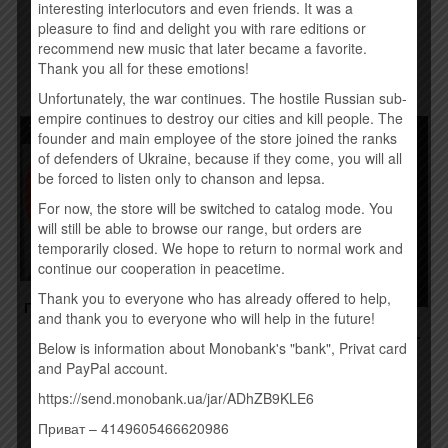
interesting interlocutors and even friends. It was a
pleasure to find and delight you with rare editions or
Купить
Купить
recommend new music that later became a favorite.
Thank you all for these emotions!
Unfortunately, the war continues. The hostile Russian sub-
empire continues to destroy our cities and kill people. The
Товар закінчився!
founder and main employee of the store joined the ranks
of defenders of Ukraine, because if they come, you will all
be forced to listen only to chanson and lepsa.
For now, the store will be switched to catalog mode. You
will still be able to browse our range, but orders are
temporarily closed. We hope to return to normal work and
continue our cooperation in peacetime.
Thank you to everyone who has already offered to help,
ГУЛЯЙ ГОРОД – GG (2016)
and thank you to everyone who will help in the future!
190,00
грн.
DISCLOSURE – CARACAL
Below is information about Monobank's "bank", Privat card
(2015)
and PayPal account.
260,00
грн.
Временно нет
https://send.monobank.ua/jar/ADhZB9KLE6
Купить
Приват – 4149605466620986