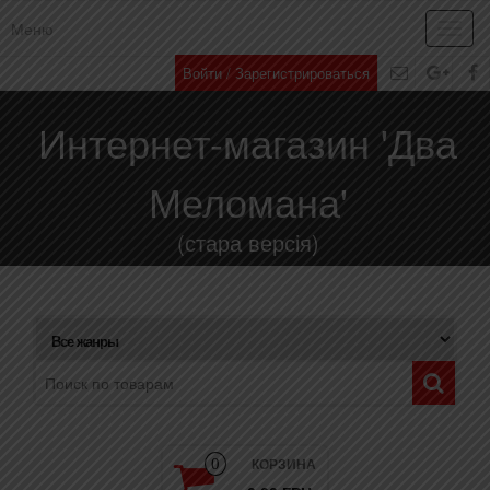
Меню
Toggl
navig
Войти / Зарегистрироваться
Интернет-магазин 'Два
Меломана'
(стара версія)
КОРЗИНА
0