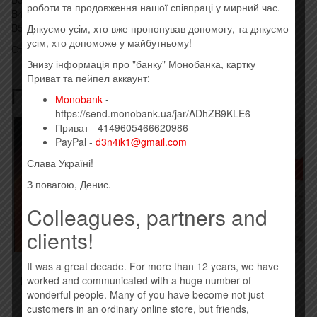
роботи та продовження нашої співпраці у мирний час.
B4 Brave New World
B5 Anthem
Дякуємо усім, хто вже пропонував допомогу, та дякуємо
усім, хто допоможе у майбутньому!
Стиль: Alternative Rock, Grunge
Знизу інформація про "банку" Монобанка, картку
Приват та пейпел аккаунт:
Похожие товары
Monobank
-
https://send.monobank.ua/jar/ADhZB9KLE6
Приват - 4149605466620986
PayPal -
d3n4ik1@gmail.com
Слава Україні!
З повагою, Денис.
Colleagues, partners and
clients!
It was a great decade. For more than 12 years, we have
ПЕТР ЧЕРНЯВСКИЙ –
ТИМУР РОДРИГЕЗ –
worked and communicated with a huge number of
PETER AND THE WOLVES
НОВЫЙ МИР (CD+DVD)
EP (2015)
(2015)
wonderful people. Many of you have become not just
250,00
грн.
190,00
грн.
customers in an ordinary online store, but friends,