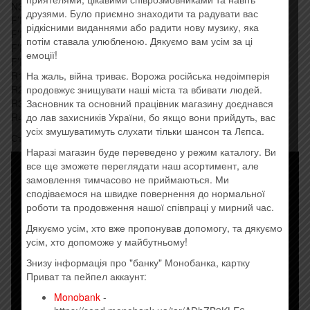
N3 Civil War 7:41
друзями. Було приємно знаходити та радувати вас
F’N1 You Could Be Mine 5:44
рідкісними виданнями або радити нову музику, яка
F’N2 Don’t Cry (Original) 4:44
потім ставала улюбленою. Дякуємо вам усім за ці
F’N3 November Rain 8:57
емоції!
F’N4 Live And Let Die 3:02
На жаль, війна триває. Ворожа російська недоімперія
R1 Yesterdays 3:15
продовжує знищувати наші міста та вбивати людей.
R2 Ain’t It Fun 5:07
Засновник та основний працівник магазину доєднався
R3 Since I Don’t Have You 4:19
до лав захисників України, бо якщо вони прийдуть, вас
R4 Sympathy For The Devil 7:35
усіх змушуватимуть слухати тільки шансон та Лєпса.
Стиль: Hard Rock
Наразі магазин буде переведено у режим каталогу. Ви
все ще зможете переглядати наш асортимент, але
замовлення тимчасово не приймаються. Ми
сподіваємося на швидке повернення до нормальної
роботи та продовження нашої співпраці у мирний час.
Дякуємо усім, хто вже пропонував допомогу, та дякуємо
усім, хто допоможе у майбутньому!
Знизу інформація про "банку" Монобанка, картку
Приват та пейпел аккаунт:
Monobank
-