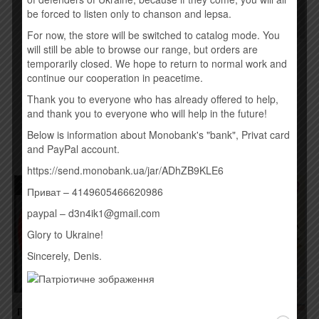
be forced to listen only to chanson and lepsa.
For now, the store will be switched to catalog mode. You
ОЛЕКСАНДР
will still be able to browse our range, but orders are
ПОНОМАРЬОВ –
APOCALYPTICA –
temporarily closed. We hope to return to normal work and
НАЙКРАЩЕ (2016)
SHADOWMAKER (2015)
continue our cooperation in peacetime.
190,00
грн.
190,00
грн.
Thank you to everyone who has already offered to help,
and thank you to everyone who will help in the future!
Временно нет
Купить
Below is information about Monobank's "bank", Privat card
and PayPal account.
https://send.monobank.ua/jar/ADhZB9KLE6
Товар закінчився!
Приват – 4149605466620986
paypal – d3n4ik1@gmail.com
Glory to Ukraine!
Sincerely, Denis.
ГУЛЯЙ ГОРОД – GG (2016)