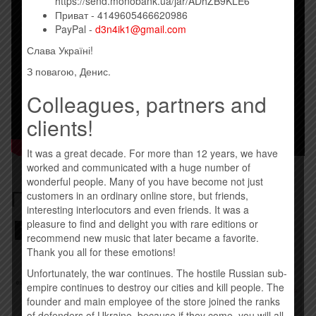
https://send.monobank.ua/jar/ADhZB9KLE6
Приват - 4149605466620986
PayPal -
d3n4ik1@gmail.com
Слава Україні!
З повагою, Денис.
Colleagues, partners and
clients!
It was a great decade. For more than 12 years, we have
worked and communicated with a huge number of
wonderful people. Many of you have become not just
Похожие товары
customers in an ordinary online store, but friends,
interesting interlocutors and even friends. It was a
pleasure to find and delight you with rare editions or
Товар закінчився!
recommend new music that later became a favorite.
Thank you all for these emotions!
Unfortunately, the war continues. The hostile Russian sub-
empire continues to destroy our cities and kill people. The
founder and main employee of the store joined the ranks
of defenders of Ukraine, because if they come, you will all