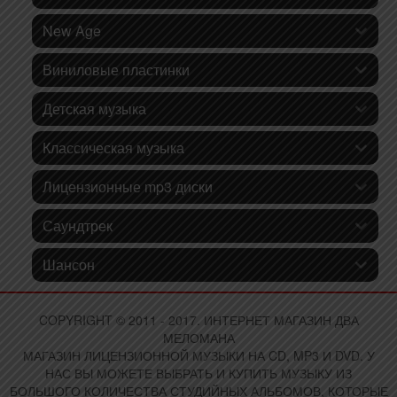
New Age
Виниловые пластинки
Детская музыка
Классическая музыка
Лицензионные mp3 диски
Саундтрек
Шансон
COPYRIGHT © 2011 - 2017. ИНТЕРНЕТ МАГАЗИН ДВА
МЕЛОМАНА
МАГАЗИН ЛИЦЕНЗИОННОЙ МУЗЫКИ НА CD, MP3 И DVD. У
НАС ВЫ МОЖЕТЕ ВЫБРАТЬ И КУПИТЬ МУЗЫКУ ИЗ
БОЛЬШОГО КОЛИЧЕСТВА СТУДИЙНЫХ АЛЬБОМОВ, КОТОРЫЕ