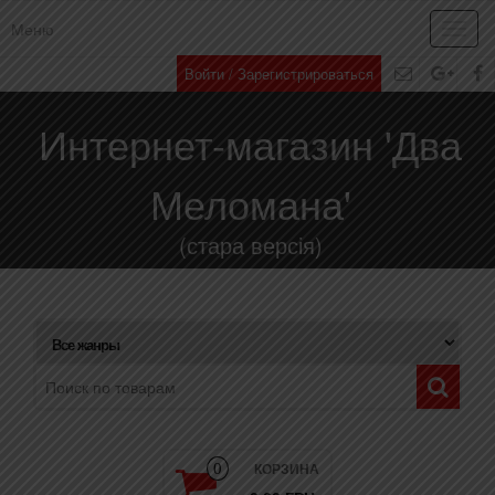
Меню
Toggl
navig
Войти / Зарегистрироваться
Интернет-магазин 'Два
Меломана'
(стара версія)
КОРЗИНА
0