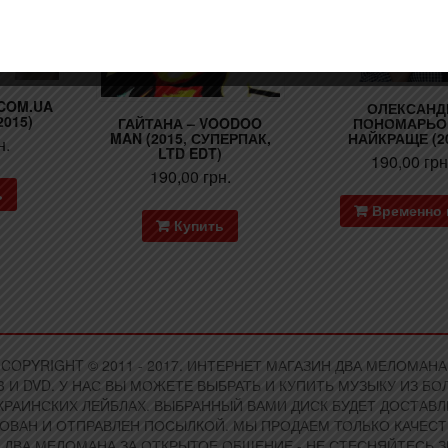
COM.UA
ОЛЕКСАНД
2015)
ГАЙТАНА – VOODOO
ПОНОМАРЬО
MAN (2015, СУПЕРПАК,
НАЙКРАЩЕ (2
н.
LTD EDT)
190,00
грн
190,00
грн.
ь
Временно 
Купить
COPYRIGHT © 2011 - 2017. ИНТЕРНЕТ МАГАЗИН ДВА МЕЛОМАНА
 И DVD. У НАС ВЫ МОЖЕТЕ ВЫБРАТЬ И КУПИТЬ МУЗЫКУ ИЗ 
РАИНСКИХ ЛЕЙБЛАХ. ВЫБРАННЫЙ ВАМИ ДИСК БУДЕТ ДОСТАВЛЕ
КОВАН И ОТПРАВЛЕН ПОСЫЛКОЙ. МЫ ПРОДАЕМ ТОЛЬКО КАЧЕСТ
 ДВА МЕЛОМАНА ЗА ОТКРЫТОЕ ОБЩЕНИЕ - НЕ СТЕСНЯЙТЕСЬ 