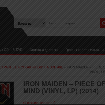
ых CD, LP, DVD
Оплата и доставка
График работы магазина
СТРАННЫЕ ИСПОЛНИТЕЛИ НА ВИНИЛЕ
» IRON MAIDEN – PIECE 
(VINYL, LP
IRON MAIDEN – PIECE O
MIND (VINYL, LP) (2014)
(
0
отзывов клиентов)