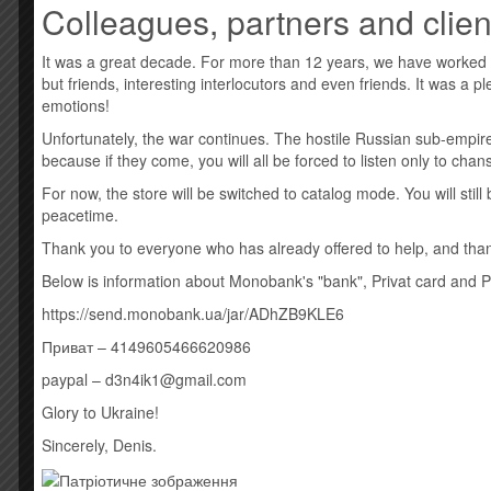
Colleagues, partners and clien
Усі товари: Iron Maiden
Новая виниловая пластинка. Штрихкод: 082564624
It was a great decade. For more than 12 years, we have worked
but friends, interesting interlocutors and even friends. It was a 
A1 Where Eagles Dare 6:08
emotions!
A2 Revelations 6:51
A3 Flight Of Icarus 3:51
Unfortunately, the war continues. The hostile Russian sub-empire
A4 Die WIth Your Boots On 5:22
because if they come, you will all be forced to listen only to cha
B1 The Trooper 4:15
For now, the store will be switched to catalog mode. You will sti
B2 Still Life 4:37
peacetime.
B3 Quest For Fire 3:40
B4 Sun And Steel 3:25
Thank you to everyone who has already offered to help, and thank
B5 To Tame A Land
Below is information about Monobank's "bank", Privat card and 
Стиль: Heavy Metal
https://send.monobank.ua/jar/ADhZB9KLE6
Приват – 4149605466620986
Похожие товары
paypal – d3n4ik1@gmail.com
Glory to Ukraine!
Sincerely, Denis.