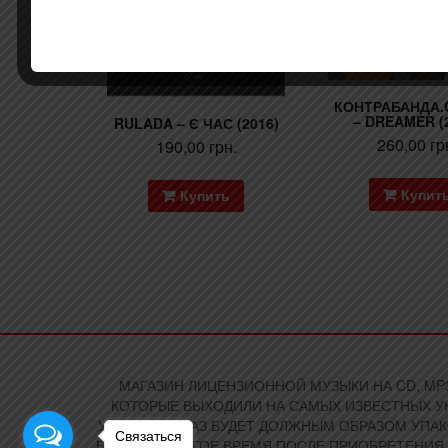
КОНТРАБАНДА.
– DREAMER (
RULADA – Є ЧАС (2016)
260,00
гр
190,00
грн.
Купит
Купить
МАГАЗИН ЛИЦЕНЗИОННОЙ МУЗЫКИ НА CD, MP3
КОТОРЫЕ ВЫХОДИЛИ НА САМЫХ ИЗВЕСТНЫХ УК
УКРАИНЕ ЗАКАЗ БУДЕТ ДОЛЖНЫМ ОБРАЗОМ УПА
Связаться
ВАС ЕЩЕ ДОЛГОЕ ВРЕМЯ ПОСЛЕ ПРИОБРЕТЕНИЯ.