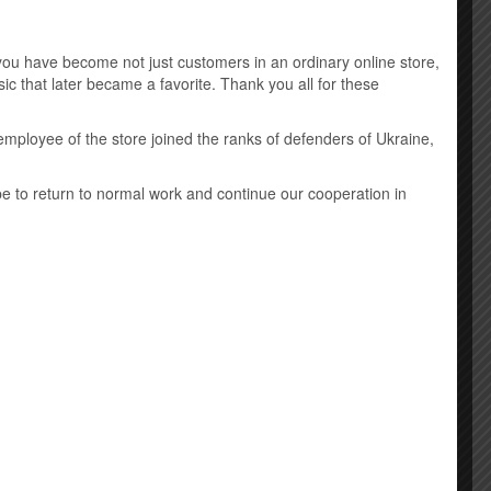
Music DVD
u have become not just customers in an ordinary online store,
New Age
ic that later became a favorite. Thank you all for these
Виниловые пластинки
employee of the store joined the ranks of defenders of Ukraine,
Детская музыка
ope to return to normal work and continue our cooperation in
Классическая музыка
Лицензионные mp3 диски
Саундтрек
Шансон
я!