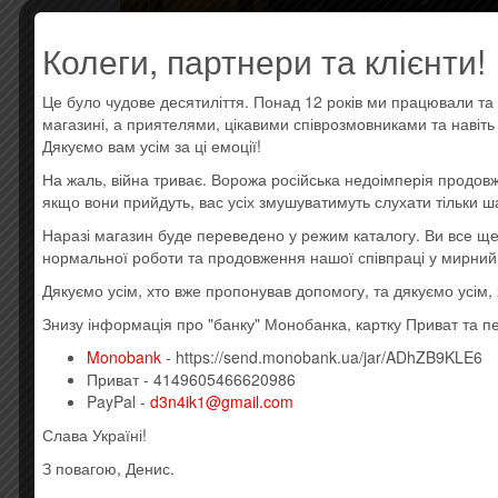
Колеги, партнери та клієнти!
Це було чудове десятиліття. Понад 12 років ми працювали та 
магазині, а приятелями, цікавими співрозмовниками та навіт
Дякуємо вам усім за ці емоції!
На жаль, війна триває. Ворожа російська недоімперія продовж
якщо вони прийдуть, вас усіх змушуватимуть слухати тільки ш
Наразі магазин буде переведено у режим каталогу. Ви все 
нормальної роботи та продовження нашої співпраці у мирний
Дякуємо усім, хто вже пропонував допомогу, та дякуємо усім
Знизу інформація про "банку" Монобанка, картку Приват та п
Monobank
- https://send.monobank.ua/jar/ADhZB9KLE6
Приват - 4149605466620986
ОПИСАНИЕ
ОТЗЫВЫ (0)
PayPal -
d3n4ik1@gmail.com
Слава Україні!
Описание
З повагою, Денис.