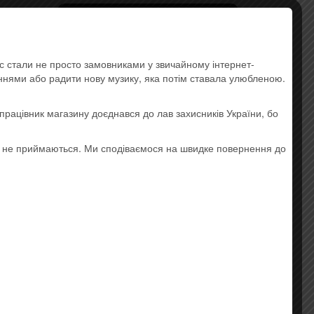
Импортные диски и
специальные издания
Pop
ас стали не просто замовниками у звичайному інтернет-
аннями або радити нову музику, яка потім ставала улюбленою.
Rock
etalcore,
Украинская музыка
працівник магазину доєднався до лав захисників України, бо
ле
,
Lounge
о не приймаються. Ми сподіваємося на швидке повернення до
Hip-hop
Electronic Music
Instrumental Music
Jazz and Blues
Ethnic music