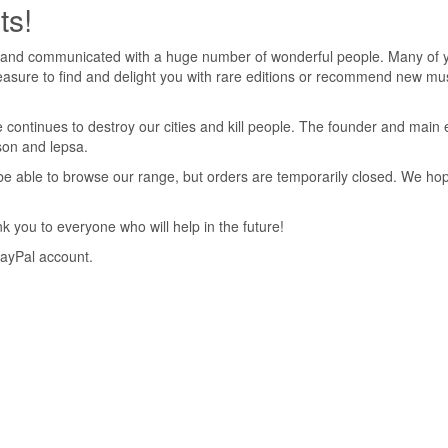
ts!
8827
 and communicated with a huge number of wonderful people. Many of yo
pleasure to find and delight you with rare editions or recommend new mus
 continues to destroy our cities and kill people. The founder and main 
nson and lepsa.
ll be able to browse our range, but orders are temporarily closed. We h
 you to everyone who will help in the future!
PayPal account.
Товар закінчивс