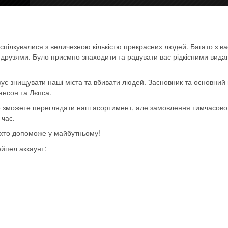
950,00
грн.
Вінілова платівка (Vinyl record)
спілкувалися з величезною кількістю прекрасних людей. Багато з в
ь друзями. Було приємно знаходити та радувати вас рідкісними вид
Товар закінчився!
Артикул:
0825646248827
Категории:
- Heavy metal, m
ує знищувати наші міста та вбивати людей. Засновник та основний 
power, hard rock
,
Иностранные исполнители на вини
ансон та Лєпса.
Последние поступления
ще зможете переглядати наш асортимент, але замовлення тимчасов
 час.
, хто допоможе у майбутньому!
ейпел аккаунт: