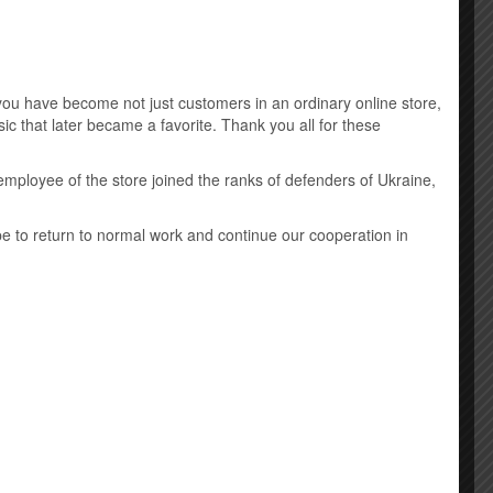
Music DVD
New Age
u have become not just customers in an ordinary online store,
Виниловые пластинки
ic that later became a favorite. Thank you all for these
Детская музыка
employee of the store joined the ranks of defenders of Ukraine,
Классическая музыка
ope to return to normal work and continue our cooperation in
Лицензионные mp3 диски
Саундтрек
Шансон