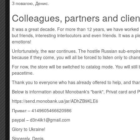
З повагою, Денис.
Усі товари: Iron Maiden
Colleagues, partners and clien
Оригинальный импортный диск. Штрихкод: 939760
CD1
It was a great decade. For more than 12 years, we have worked
1 If Eternity Should Fail 8:28
but friends, interesting interlocutors and even friends. It was a 
2 Speed Of Light 5:02
emotions!
3 The Great Unknown 6:38
4 The Red And The Black 13:34
Unfortunately, the war continues. The hostile Russian sub-empire
5 When The River Runs Deep 5:53
because if they come, you will all be forced to listen only to cha
6 The Book Of Souls 10:32
For now, the store will be switched to catalog mode. You will sti
CD2
peacetime.
1 Death Or Glory 5:13
Thank you to everyone who has already offered to help, and thank
2 Shadows Of The Valley 7:32
3 Tears Of A Clown 4:59
Below is information about Monobank's "bank", Privat card and 
4 The Man Of Sorrows 6:28
https://send.monobank.ua/jar/ADhZB9KLE6
5 Empire Of The Clouds 18:05
Приват – 4149605466620986
Стиль: Heavy Metal
paypal – d3n4ik1@gmail.com
Glory to Ukraine!
Похожие товары
Sincerely, Denis.