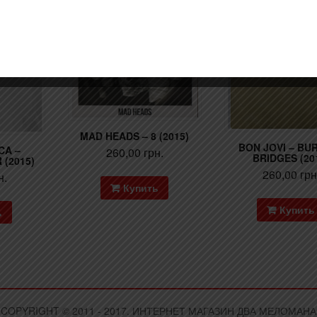
MAD HEADS – 8 (2015)
BON JOVI – BU
CA –
260,00
грн.
BRIDGES (20
(2015)
260,00
грн
н.
Купить
Купить
ь
COPYRIGHT © 2011 - 2017. ИНТЕРНЕТ МАГАЗИН ДВА МЕЛОМАНА