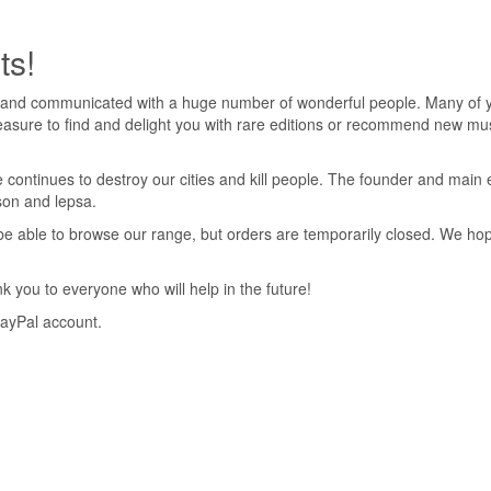
ts!
1003914
 and communicated with a huge number of wonderful people. Many of yo
pleasure to find and delight you with rare editions or recommend new mus
 continues to destroy our cities and kill people. The founder and main 
nson and lepsa.
ll be able to browse our range, but orders are temporarily closed. We h
 you to everyone who will help in the future!
PayPal account.