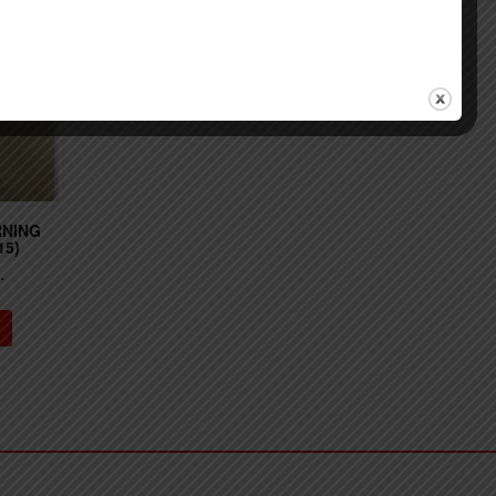
RNING
15)
.