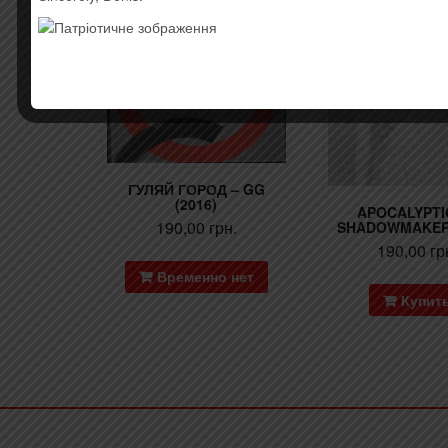
Товар закінчився!
ГУЛЯЙ ГОРОД – GG
(2016)
APOCALYPTI
190,00
грн.
SHADOWMAKER 
190,00
гр
Временно нет
Купит