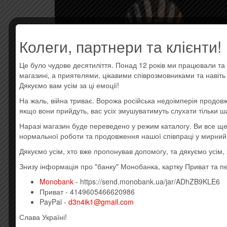
Колеги, партнери та клієнти!
Це було чудове десятиліття. Понад 12 років ми працювали та 
магазині, а приятелями, цікавими співрозмовниками та навіт
Дякуємо вам усім за ці емоції!
На жаль, війна триває. Ворожа російська недоімперія продовж
якщо вони прийдуть, вас усіх змушуватимуть слухати тільки ш
Наразі магазин буде переведено у режим каталогу. Ви все 
нормальної роботи та продовження нашої співпраці у мирний
Дякуємо усім, хто вже пропонував допомогу, та дякуємо усім
Знизу інформація про "банку" Монобанка, картку Приват та п
ОПИСАНИЕ
ОТЗЫВЫ (0)
Monobank
- https://send.monobank.ua/jar/ADhZB9KLE6
Приват - 4149605466620986
PayPal -
d3n4ik1@gmail.com
Описание
Слава Україні!