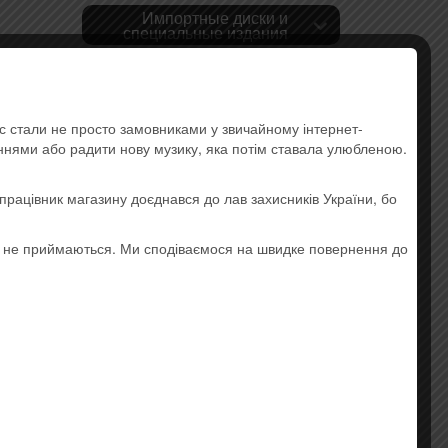
Импортные диски и
специальные издания
Pop
Rock
ас стали не просто замовниками у звичайному інтернет-
аннями або радити нову музику, яка потім ставала улюбленою.
Украинская музыка
etalcore,
працівник магазину доєднався до лав захисників України, бо
Lounge
ледние
Hip-hop
о не приймаються. Ми сподіваємося на швидке повернення до
Electronic Music
Instrumental Music
Jazz and Blues
Ethnic music