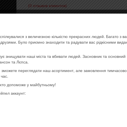
(
0
отзывов клиентов)
850,00
грн.
Музичний диск (CD-DA)
спілкувалися з величезною кількістю прекрасних людей. Багато з в
Товар закінчився!
ь друзями. Було приємно знаходити та радувати вас рідкісними вид
Артикул:
9397601003914
Категории:
- Heavy metal, m
ує знищувати наші міста та вбивати людей. Засновник та основний 
power, hard rock
,
- Импортные диски (EU, USA)
,
Пос
ансон та Лєпса.
поступления
Метка:
Imported
ще зможете переглядати наш асортимент, але замовлення тимчасов
 час.
, хто допоможе у майбутньому!
ейпел аккаунт: