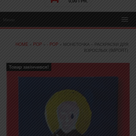
0,00 ГРН.
Меню
Toggl
navig
HOME
»
POP
»
- POP
» МОНЕТОЧКА – РАСКРАСКИ ДЛЯ
ВЗРОСЛЫХ (IMPORT)
Товар закінчився!