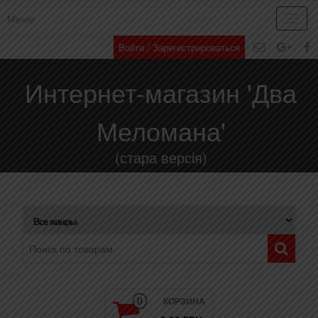
Меню
Toggl
navig
Войти / Зарегистрироваться
Интернет-магазин 'Два
Меломана'
(стара версія)
КОРЗИНА
0