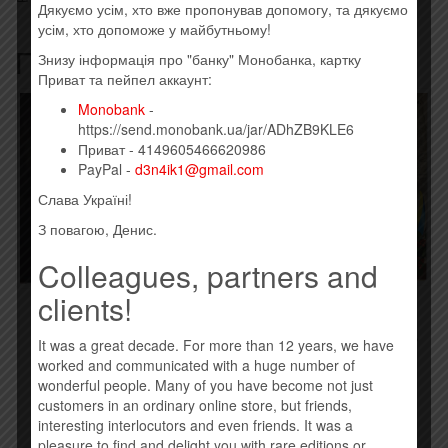
Дякуємо усім, хто вже пропонував допомогу, та дякуємо
усім, хто допоможе у майбутньому!
Похожие товары
Знизу інформація про "банку" Монобанка, картку
Приват та пейпел аккаунт:
Monobank
-
https://send.monobank.ua/jar/ADhZB9KLE6
Приват - 4149605466620986
PayPal -
d3n4ik1@gmail.com
Слава Україні!
З повагою, Денис.
Colleagues, partners and
clients!
НЕ СМІЄ БУТИ В НАС
RULADA – Є ЧАС (2016)
СТРАХУ (ПІСНІ
190,00
грн.
ВИЗВОЛЬНИХ ЗМАГАНЬ
It was a great decade. For more than 12 years, we have
УКРАЇНСЬКОГО
worked and communicated with a huge number of
190,00
грн.
Купить
wonderful people. Many of you have become not just
customers in an ordinary online store, but friends,
interesting interlocutors and even friends. It was a
Купить
pleasure to find and delight you with rare editions or