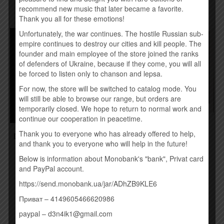
recommend new music that later became a favorite.
Thank you all for these emotions!
Unfortunately, the war continues. The hostile Russian sub-
empire continues to destroy our cities and kill people. The
founder and main employee of the store joined the ranks
of defenders of Ukraine, because if they come, you will all
be forced to listen only to chanson and lepsa.
For now, the store will be switched to catalog mode. You
will still be able to browse our range, but orders are
temporarily closed. We hope to return to normal work and
continue our cooperation in peacetime.
MAD HEADS – 8 (2015)
Thank you to everyone who has already offered to help,
DISCLOSURE – CARACAL
260,00
грн.
and thank you to everyone who will help in the future!
(2015)
260,00
грн.
Below is information about Monobank's "bank", Privat card
Купить
and PayPal account.
Купить
https://send.monobank.ua/jar/ADhZB9KLE6
Приват – 4149605466620986
paypal – d3n4ik1@gmail.com