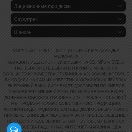
Лицензионные mp3 диски
Саундтрек
Шансон
COPYRIGHT © 2011 - 2017. ИНТЕРНЕТ МАГАЗИН ДВА
МЕЛОМАНА
МАГАЗИН ЛИЦЕНЗИОННОЙ МУЗЫКИ НА CD, MP3 И DVD. У
НАС ВЫ МОЖЕТЕ ВЫБРАТЬ И КУПИТЬ МУЗЫКУ ИЗ
БОЛЬШОГО КОЛИЧЕСТВА СТУДИЙНЫХ АЛЬБОМОВ, КОТОРЫЕ
ВЫХОДИЛИ НА САМЫХ ИЗВЕСТНЫХ УКРАИНСКИХ ЛЕЙБЛАХ.
ВЫБРАННЫЙ ВАМИ ДИСК БУДЕТ ДОСТАВЛЕН ПО КИЕВУ В
САМЫЕ КРАТЧАЙШИЕ СРОКИ, ПО УКРАИНЕ ЗАКАЗ БУДЕТ
ДОЛЖНЫМ ОБРАЗОМ УПАКОВАН И ОТПРАВЛЕН ПОСЫЛКОЙ.
МЫ ПРОДАЕМ ТОЛЬКО КАЧЕСТВЕННУЮ ПРОДУКЦИЮ,
КОТОРАЯ БУДЕТ РАДОВАТЬ ВАС ЕЩЕ ДОЛГОЕ ВРЕМЯ ПОСЛЕ
ПРИОБРЕТЕНИЯ. ДВА МЕЛОМАНА ЗА ОТКРЫТОЕ ОБЩЕНИЕ -
НЕ СТЕСНЯЙТЕСЬ ЗВОНИТЬ НАМ ПО ЛЮБОМУ ВОПРОСУ.
ВАМ ВСЕГДА РАДЫ У НАС. ИНТЕРНЕТ-МАГАЗИНА "ДВА