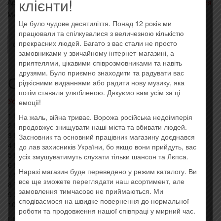
клієнти!
Артикул:
import9104
Категории:
- Pop
,
Последние поступления
Метка:
Imported
Це було чудове десятиліття. Понад 12 років ми
працювали та спілкувалися з величезною кількістю
прекрасних людей. Багато з вас стали не просто
ОПИСАНИЕ
ОТЗЫВЫ (0)
замовниками у звичайному інтернет-магазині, а
приятелями, цікавими співрозмовниками та навіть
друзями. Було приємно знаходити та радувати вас
Описание
рідкісними виданнями або радити нову музику, яка
потім ставала улюбленою. Дякуємо вам усім за ці
Усі товари: Монеточка
емоції!
1 Русский Ковчег 3:33
На жаль, війна триває. Ворожа російська недоімперія
2 Каждый Раз 3:28
продовжує знищувати наші міста та вбивати людей.
3 Нимфоманка 2:40
Засновник та основний працівник магазину доєднався
4 Нет Монет 4:38
до лав захисників України, бо якщо вони прийдуть, вас
5 Ночной Ларёк 2:44
усіх змушуватимуть слухати тільки шансон та Лєпса.
6 Кумушки 3:32
Наразі магазин буде переведено у режим каталогу. Ви
7 90 3:21
все ще зможете переглядати наш асортимент, але
8 Твоё Имя 3:01
замовлення тимчасово не приймаються. Ми
9 Запорожец 2:49
сподіваємося на швидке повернення до нормальної
10 Пост-пост 3:4
роботи та продовження нашої співпраці у мирний час.
Штрих код: 4620032910854