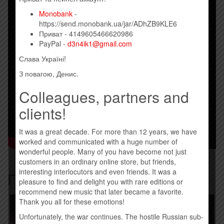
Monobank
-
https://send.monobank.ua/jar/ADhZB9KLE6
Приват - 4149605466620986
PayPal -
d3n4ik1@gmail.com
Слава Україні!
З повагою, Денис.
Colleagues, partners and
clients!
It was a great decade. For more than 12 years, we have
worked and communicated with a huge number of
wonderful people. Many of you have become not just
customers in an ordinary online store, but friends,
interesting interlocutors and even friends. It was a
Похожие товары
pleasure to find and delight you with rare editions or
recommend new music that later became a favorite.
Товар закінчився!
Товар закінчився!
Thank you all for these emotions!
Unfortunately, the war continues. The hostile Russian sub-