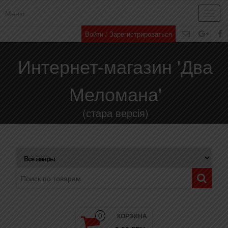
Меню
Toggl
navig
Войти / Зарегистрироваться
Интернет-магазин 'Два
Меломана'
(стара версія)
КОРЗИНА
0