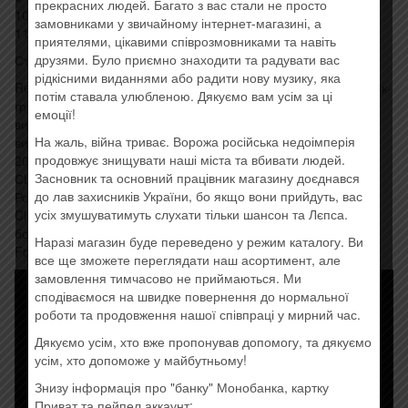
прекрасних людей. Багато з вас стали не просто
10 You’re Not Alone 3:21
замовниками у звичайному інтернет-магазині, а
11 Space Enough To Grow 3:38
приятелями, цікавими співрозмовниками та навіть
друзями. Було приємно знаходити та радувати вас
Стиль: Metalcore
рідкісними виданнями або радити нову музику, яка
Restoring Force — третій студійний альбом американської рок-
потім ставала улюбленою. Дякуємо вам усім за ці
групи Of Mice & Men. Це перший альбом гурту, у якому
емоції!
виступає басист і чистий вокаліст Аарон Полі. Він був
На жаль, війна триває. Ворожа російська недоімперія
випущений 24 січня 2014 року в Європі та Австралії, 27 січня
продовжує знищувати наші міста та вбивати людей.
2014 року в Японії та Великобританії та 28 січня 2014 року в
Засновник та основний працівник магазину доєднався
США на Rise Records. Його продюсував Девід Бендет.
до лав захисників України, бо якщо вони прийдуть, вас
Розкішне видання альбому під назвою Restoring Force: Full
усіх змушуватимуть слухати тільки шансон та Лєпса.
Circle було випущено 20 лютого 2015 року. Він містив чотири
бонус-треки, включаючи акустичну версію «Feels Like
Наразі магазин буде переведено у режим каталогу. Ви
Forever».
все ще зможете переглядати наш асортимент, але
замовлення тимчасово не приймаються. Ми
сподіваємося на швидке повернення до нормальної
роботи та продовження нашої співпраці у мирний час.
Дякуємо усім, хто вже пропонував допомогу, та дякуємо
усім, хто допоможе у майбутньому!
Знизу інформація про "банку" Монобанка, картку
Приват та пейпел аккаунт: