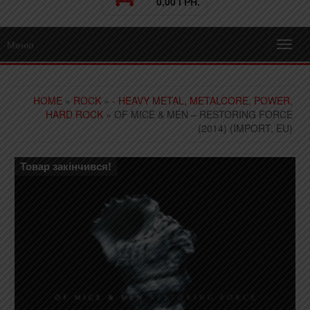
0,00 ГРН.
Меню
Toggl
navig
HOME
»
ROCK
»
- HEAVY METAL, METALCORE, POWER,
HARD ROCK
» OF MICE & MEN – RESTORING FORCE
(2014) (IMPORT, EU)
Товар закінчився!