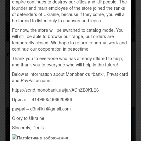
empire continues to destroy our cities and kill people. The
founder and main employee of the store joined the ranks
of defenders of Ukraine, because if they come, you will all
be forced to listen only to chanson and lepsa.
For now, the store will be switched to catalog mode. You
will still be able to browse our range, but orders are
temporarily closed. We hope to return to normal work and
continue our cooperation in peacetime.
HALFORD IV (JUDAS
UNLEASHED –
PRIEST MEMBERS) – MADE
MIDVINTERBLOT
Thank you to everyone who has already offered to help,
OF METAL
190,00
грн.
and thank you to everyone who will help in the future!
190,00
грн.
Below is information about Monobank's "bank", Privat card
Временно нет
and PayPal account.
Временно нет
https://send.monobank.ua/jar/ADhZB9KLE6
Приват – 4149605466620986
paypal – d3n4ik1@gmail.com
Товар закінчився!
Товар закінчився!
Glory to Ukraine!
Sincerely, Denis.