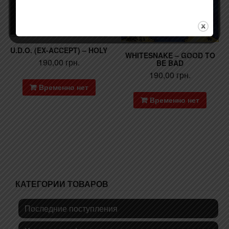
U.D.O. (EX-ACCEPT) – HOLY
WHITESNAKE – GOOD TO
190,00
грн.
BE BAD
190,00
грн.
Временно нет
Временно нет
КАТЕГОРИИ ТОВАРОВ
Последние поступления