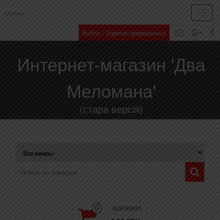
Меню
Toggl
navig
Войти / Зарегистрироваться
Интернет-магазин 'Два
Меломана'
(стара версія)
КОРЗИНА
0