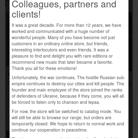
Похожие товары
Colleagues, partners and
clients!
It was a great decade. For more than 12 years, we have
worked and communicated with a huge number of
wonderful people. Many of you have become not just
customers in an ordinary online store, but friends,
interesting interlocutors and even friends. It was a
pleasure to find and delight you with rare editions or
recommend new music that later became a favorite.
Thank you all for these emotions!
КОНТРАБАНДА.COM.UA –
Unfortunately, the war continues. The hostile Russian sub-
DREAMER (2015)
O.TORVALD –
empire continues to destroy our cities and kill people. The
#НАШІЛЮДИВСЮДИ (2016)
260,00
грн.
founder and main employee of the store joined the ranks
245,00
грн.
of defenders of Ukraine, because if they come, you will all
Купить
be forced to listen only to chanson and lepsa.
Купить
For now, the store will be switched to catalog mode. You
will still be able to browse our range, but orders are
temporarily closed. We hope to return to normal work and
continue our cooperation in peacetime.
Товар закінчився!