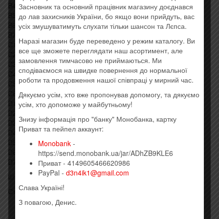
B4 One Of My Turns
Засновник та основний працівник магазину доєднався
B5 Don’t Leave Me Now
до лав захисників України, бо якщо вони прийдуть, вас
B6 Another Brick In The Wall Part 3
усіх змушуватимуть слухати тільки шансон та Лєпса.
B7 Goodbye Cruel World
Наразі магазин буде переведено у режим каталогу. Ви
C1 Hey You
все ще зможете переглядати наш асортимент, але
C2 Is There Anybody Out There?
замовлення тимчасово не приймаються. Ми
C3 Nobody Home
сподіваємося на швидке повернення до нормальної
C4 Vera
роботи та продовження нашої співпраці у мирний час.
C5 Bring The Boys Back Home
C6 Comfortably Numb
Дякуємо усім, хто вже пропонував допомогу, та дякуємо
D1 The Show Must Go On
усім, хто допоможе у майбутньому!
D2 In The Flesh
Знизу інформація про "банку" Монобанка, картку
D3 Run Like Hell
Приват та пейпел аккаунт:
D4 Waiting For The Worms
D5 Stop
Monobank
-
D6 The Trial
https://send.monobank.ua/jar/ADhZB9KLE6
D7 Outside The Wall
Приват - 4149605466620986
PayPal -
d3n4ik1@gmail.com
Штрих код: 5099902988313
Слава Україні!
Стиль: Rock, Prog Rock, Classic Rock
З повагою, Денис.