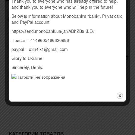
Thank you to everyone who has already offered to help,
and thank you to everyone who will help in the future!
Below is information about Monobank's "bank", Privat card
and PayPal account.
https://send.monobank.ua/jar/ADhZB9KLE6
Приват – 4149605466620986
paypal – d3n4ik1@gmail.com
ОЛЕКСАНДР
ПОНОМАРЬОВ –
MADONNA – REBEL HEART
Glory to Ukraine!
НАЙКРАЩЕ (2016)
(2015)
Sincerely, Denis.
190,00
грн.
260,00
грн.
Временно нет
Купить
КАТЕГОРИИ ТОВАРОВ