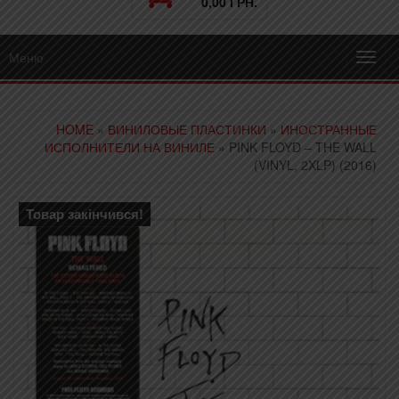
0,00 ГРН.
Меню
Toggl
navig
HOME
»
ВИНИЛОВЫЕ ПЛАСТИНКИ
»
ИНОСТРАННЫЕ
ИСПОЛНИТЕЛИ НА ВИНИЛЕ
» PINK FLOYD – THE WALL
(VINYL, 2XLP) (2016)
Товар закінчився!