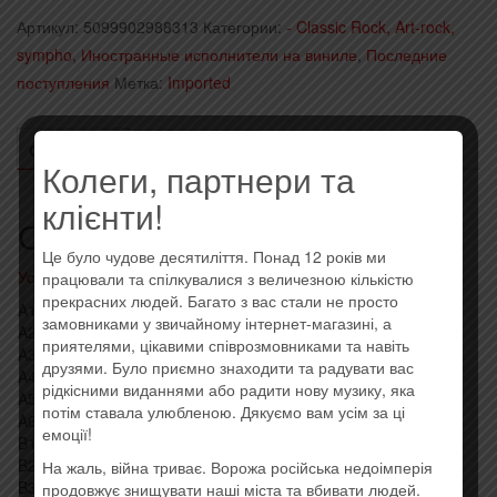
Артикул:
5099902988313
Категории:
- Classic Rock, Art-rock,
sympho
,
Иностранные исполнители на виниле
,
Последние
поступления
Метка:
Imported
ОПИСАНИЕ
ОТЗЫВЫ (0)
Колеги, партнери та
клієнти!
Описание
Це було чудове десятиліття. Понад 12 років ми
Усі товари: Pink Floyd
працювали та спілкувалися з величезною кількістю
прекрасних людей. Багато з вас стали не просто
A1 In The Flesh?
замовниками у звичайному інтернет-магазині, а
A2 The Thin Ice
приятелями, цікавими співрозмовниками та навіть
A3 Another Brick In The Wall Part 1
друзями. Було приємно знаходити та радувати вас
A4 The Happiest Days Of Our Lives
рідкісними виданнями або радити нову музику, яка
A5 Another Brick In The Wall Part 2
потім ставала улюбленою. Дякуємо вам усім за ці
A6 Mother
емоції!
B1 Goodbye Blue Sky
B2 Empty Spaces
На жаль, війна триває. Ворожа російська недоімперія
B3 Young Lust
продовжує знищувати наші міста та вбивати людей.