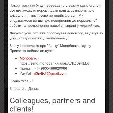
B3. P.O.D. Alive
Наразі магазин буде переведено у режим каталогу. Ви
B4. Hadouken! That Boy That Girl
все ще зможете переглядати наш асортимент, але
B5. Taking Back Sunday MakeDamnSure
замовлення тимчасово не приймаються. Ми
C1. Royal Blood (6) Out Of The Black
сподіваємося на швидке повернення до нормальної
C2. Nickelback Burn It To The Ground
роботи та продовження нашої співпраці у мирний час.
C3. Motörhead Motörhead
C4. Black Stone Cherry Lonely Train
Дякуємо усім, хто вже пропонував допомогу, та дякуємо
C5. Staind It’s Been Awhile
усім, хто допоможе у майбутньому!
D1. Slipknot Psychosocial
Знизу інформація про "банку" Монобанка, картку
D2. Avenged Sevenfold Hail To The King
Приват та пейпел аккаунт:
D3. Disturbed Down With The Sickness
D4. Stone Sour Absolute Zero
Monobank
-
https://send.monobank.ua/jar/ADhZB9KLE6
Стиль: Alternative Rock, Gothic Metal, Nu Metal
Приват - 4149605466620986
PayPal -
d3n4ik1@gmail.com
Похожие товары
Слава Україні!
З повагою, Денис.
Colleagues, partners and
clients!