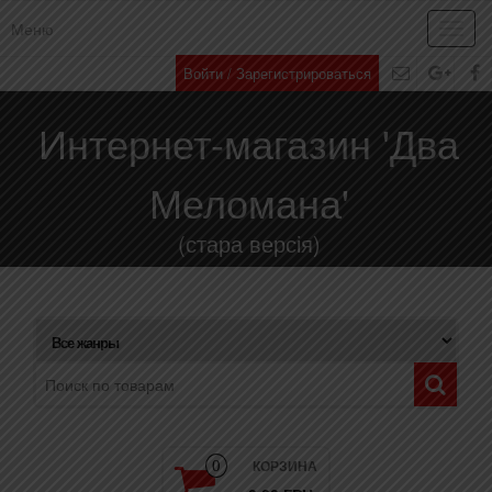
Меню
Toggl
navig
Войти / Зарегистрироваться
Интернет-магазин 'Два
Меломана'
(стара версія)
КОРЗИНА
0