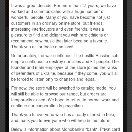
It was a great decade. For more than 12 years, we have
worked and communicated with a huge number of
wonderful people. Many of you have become not just
customers in an ordinary online store, but friends,
MAD HEADS – 8 (2015)
interesting interlocutors and even friends. It was a
ПЕТР ЧЕРНЯВСКИЙ –
260,00
грн.
pleasure to find and delight you with rare editions or
PETER AND THE WOLVES
recommend new music that later became a favorite.
EP (2015)
Thank you all for these emotions!
Купить
250,00
грн.
Unfortunately, the war continues. The hostile Russian sub-
empire continues to destroy our cities and kill people. The
Купить
founder and main employee of the store joined the ranks
of defenders of Ukraine, because if they come, you will all
be forced to listen only to chanson and lepsa.
For now, the store will be switched to catalog mode. You
will still be able to browse our range, but orders are
temporarily closed. We hope to return to normal work and
continue our cooperation in peacetime.
Thank you to everyone who has already offered to help,
and thank you to everyone who will help in the future!
Below is information about Monobank's "bank", Privat card