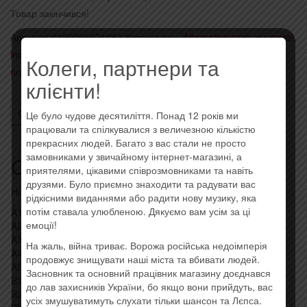
Товар закінчився!
Артикул:
0190295671051
Категории:
- Alternative rock, nu metal,
industrial
,
Иностранные исполнители на виниле
,
Последние
Колеги, партнери та
поступления
клієнти!
ОПИСАНИЕ
ОТЗЫВЫ (0)
Це було чудове десятиліття. Понад 12 років ми
працювали та спілкувалися з величезною кількістю
прекрасних людей. Багато з вас стали не просто
замовниками у звичайному інтернет-магазині, а
Описание
приятелями, цікавими співрозмовниками та навіть
друзями. Було приємно знаходити та радувати вас
Новая виниловая пластинка. Штрих код: 0190295671051
рідкісними виданнями або радити нову музику, яка
потім ставала улюбленою. Дякуємо вам усім за ці
A1. Paramore Ain’t It Fun
емоції!
A2. Panic! At The Disco I Write Sins Not Tragedies
A3. Funeral For A Friend Roses For The Dead
На жаль, війна триває. Ворожа російська недоімперія
A4. HIM (2) Wings Of A Butterfly
продовжує знищувати наші міста та вбивати людей.
A5. My Chemical Romance Welcome To The Black Parade
Засновник та основний працівник магазину доєднався
B1. Biffy Clyro Mountains
до лав захисників України, бо якщо вони прийдуть, вас
B2. Trivium Until The World Goes Cold
усіх змушуватимуть слухати тільки шансон та Лєпса.