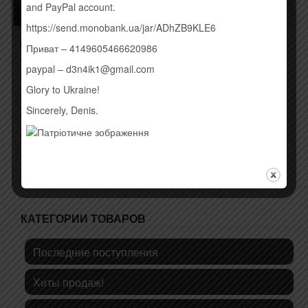
and PayPal account.
https://send.monobank.ua/jar/ADhZB9KLE6
ШАNA – МОЛЮСЬ (2016)
APOCALYPTICA –
Приват – 4149605466620986
SHADOWMAKER (2015)
190,00
грн.
paypal – d3n4ik1@gmail.com
190,00
грн.
Glory to Ukraine!
Купить
Купить
Sincerely, Denis.
КАТЕГОРИИ ТОВАРОВ
Последние поступления
Хиты продаж!