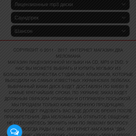
Лицензионные mp3 диски
Саундтрек
Шансон
COPYRIGHT © 2011 - 2017. ИНТЕРНЕТ МАГАЗИН ДВА
МЕЛОМАНА
МАГАЗИН ЛИЦЕНЗИОННОЙ МУЗЫКИ НА CD, MP3 И DVD. У
НАС ВЫ МОЖЕТЕ ВЫБРАТЬ И КУПИТЬ МУЗЫКУ ИЗ
БОЛЬШОГО КОЛИЧЕСТВА СТУДИЙНЫХ АЛЬБОМОВ, КОТОРЫЕ
ВЫХОДИЛИ НА САМЫХ ИЗВЕСТНЫХ УКРАИНСКИХ ЛЕЙБЛАХ.
ВЫБРАННЫЙ ВАМИ ДИСК БУДЕТ ДОСТАВЛЕН ПО КИЕВУ В
САМЫЕ КРАТЧАЙШИЕ СРОКИ, ПО УКРАИНЕ ЗАКАЗ БУДЕТ
ДОЛЖНЫМ ОБРАЗОМ УПАКОВАН И ОТПРАВЛЕН ПОСЫЛКОЙ.
МЫ ПРОДАЕМ ТОЛЬКО КАЧЕСТВЕННУЮ ПРОДУКЦИЮ,
КОТОРАЯ БУДЕТ РАДОВАТЬ ВАС ЕЩЕ ДОЛГОЕ ВРЕМЯ ПОСЛЕ
ПРИОБРЕТЕНИЯ. ДВА МЕЛОМАНА ЗА ОТКРЫТОЕ ОБЩЕНИЕ -
НЕ СТЕСНЯЙТЕСЬ ЗВОНИТЬ НАМ ПО ЛЮБОМУ ВОПРОСУ.
ВАМ ВСЕГДА РАДЫ У НАС. ИНТЕРНЕТ-МАГАЗИНА "ДВА
МЕЛОМАНА" +380970286049 +380666629992 +380634285022