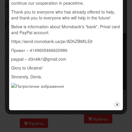
continue our cooperation in peacetime.
Штрихкод: 5014797896406
Thank you to everyone who has already offered to help,
and thank you to everyone who will help in the future!
Похожие товары
Below is information about Monobank's "bank", Privat card
and PayPal account.
https://send.monobank.ua/jar/ADhZB9KLE6
Приват – 4149605466620986
paypal – d3n4ik1@gmail.com
Glory to Ukraine!
Sincerely, Denis.
LUIKU – ЄГЕР МАЙСТЕР
PINS – МАРАФОН (2015)
(2015)
190,00
грн.
190,00
грн.
Купить
Купить