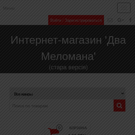
Меню
Toggl
navig
Войти / Зарегистрироваться
Интернет-магазин 'Два
Меломана'
(стара версія)
КОРЗИНА
0