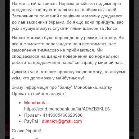
На жаль, війна триває. Ворожа російська недоімперія
продовжує знищувати наші міста та вбивати людей.
Засновник та основний працівник магазину доєднався
до лав захисників України, бо якщо вони прийдуть, вас
усіх змушуватимуть слухати тільки шансон та Лєпса.
Наразі магазин буде переведено у режим каталогу. Ви
все ще зможете переглядати наш асортимент, але
замовлення тимчасово не приймаються. Ми
сподіваємося на швидке повернення до нормальної
роботи та продовження нашої співпраці у мирний час.
Дякуємо усім, хто вже пропонував допомогу, та дякуємо
усім, хто допоможе у майбутньому!
Знизу інформація про "банку" Монобанка, картку
Приват та пейпел аккаунт:
Monobank
-
https://send.monobank.ua/jar/ADhZB9KLE6
Приват - 4149605466620986
PayPal -
d3n4ik1@gmail.com
Слава Україні!