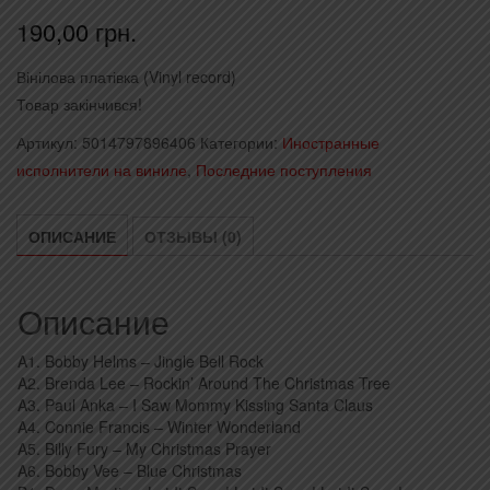
190,00
грн.
Вінілова платівка (Vinyl record)
Товар закінчився!
Артикул:
5014797896406
Категории:
Иностранные
исполнители на виниле
,
Последние поступления
ОПИСАНИЕ
ОТЗЫВЫ (0)
Описание
A1. Bobby Helms – Jingle Bell Rock
A2. Brenda Lee – Rockin’ Around The Christmas Tree
A3. Paul Anka – I Saw Mommy Kissing Santa Claus
A4. Connie Francis – Winter Wonderland
A5. Billy Fury – My Christmas Prayer
A6. Bobby Vee – Blue Christmas