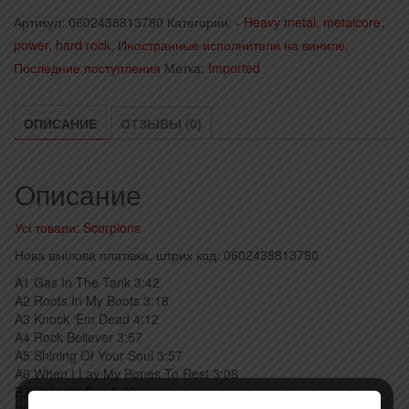
Артикул:
0602438813780
Категории:
- Heavy metal, metalcore,
power, hard rock
,
Иностранные исполнители на виниле
,
Последние поступления
Метка:
Imported
ОПИСАНИЕ
ОТЗЫВЫ (0)
Описание
Усі товари: Scorpions
Нова вінілова платівка, штрих код: 0602438813780
A1 Gas In The Tank 3:42
A2 Roots In My Boots 3:18
A3 Knock ‘Em Dead 4:12
A4 Rock Believer 3:57
A5 Shining Of Your Soul 3:57
A6 When I Lay My Bones To Rest 3:08
B7 Seventh Sun 5:29