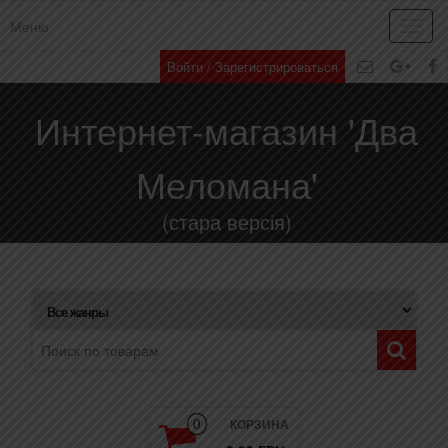
Меню
Toggl
navig
Войти / Зарегистрироваться
Интернет-магазин 'Два
Меломана'
(стара версія)
КОРЗИНА
0