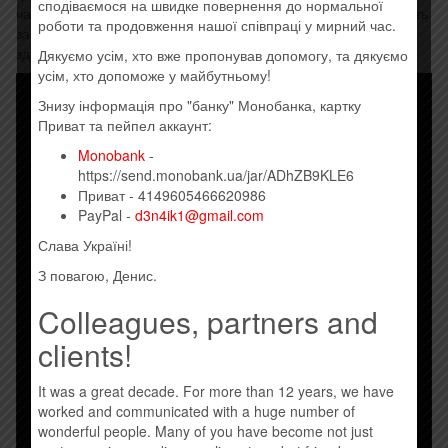
сподіваємося на швидке повернення до нормальної
час існування». , і зробив висновок, що «Rock Believer служить
роботи та продовження нашої співпраці у мирний час.
заспокійливим нагадуванням про те, що Scorpions все ще
здатні генерувати привабливі рок-гімни у свої останні роки».
Дякуємо усім, хто вже пропонував допомогу, та дякуємо
усім, хто допоможе у майбутньому!
Знизу інформація про "банку" Монобанка, картку
Приват та пейпел аккаунт:
Monobank
-
https://send.monobank.ua/jar/ADhZB9KLE6
Приват - 4149605466620986
PayPal -
d3n4ik1@gmail.com
Слава Україні!
З повагою, Денис.
Colleagues, partners and
clients!
It was a great decade. For more than 12 years, we have
worked and communicated with a huge number of
wonderful people. Many of you have become not just