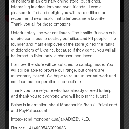
customers in an ordinary online store, but friends,
interesting interlocutors and even friends. It was a
pleasure to find and delight you with rare editions or
recommend new music that later became a favorite.
Thank you all for these emotions!
Unfortunately, the war continues. The hostile Russian sub-
empire continues to destroy our cities and kill people. The
founder and main employee of the store joined the ranks
Похожие товары
of defenders of Ukraine, because if they come, you will all
be forced to listen only to chanson and lepsa.
Товар закінчився!
For now, the store will be switched to catalog mode. You
will still be able to browse our range, but orders are
temporarily closed. We hope to return to normal work and
continue our cooperation in peacetime.
Thank you to everyone who has already offered to help,
and thank you to everyone who will help in the future!
Below is information about Monobank's "bank", Privat card
and PayPal account.
AVICII – STORIES (2015)
https://send.monobank.ua/jar/ADhZB9KLE6
THE AVENER – THE
WANDERINGS OF THE
260,00
грн.
Приват – 4149605466620986
AVENER (2015)