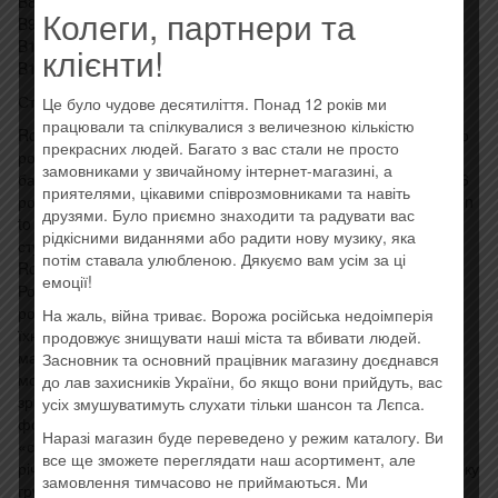
B8 Hot And Cold 4:13
Колеги, партнери та
B9 Peacemaker 2:57
B10 Call Of The Wild 5:21
клієнти!
B11 When You Know (Where You Came From) 4:22
Стиль: Heavy Metal, Rock & Roll
Це було чудове десятиліття. Понад 12 років ми
працювали та спілкувалися з величезною кількістю
Rock Believer — дев’ятнадцятий студійний альбом німецького
прекрасних людей. Багато з вас стали не просто
рок-гурту Scorpions. Це перший студійний альбом гурту з
замовниками у звичайному інтернет-магазині, а
барабанщиком Міккі Ді, який замінив Джеймса Коттака у 2016
приятелями, цікавими співрозмовниками та навіть
році, і їхній перший студійний альбом за сім років після Return
друзями. Було приємно знаходити та радувати вас
to Forever (2015), що робить його найдовшим перервою між
рідкісними виданнями або радити нову музику, яка
студійними альбомами.
потім ставала улюбленою. Дякуємо вам усім за ці
Rock Believer отримав переважно позитивні відгуки. Джейсон
емоції!
Рош з Blabbermouth.net написав, що в цьому альбомі «ікони
рок-музики повертаються до багатьох звуків, які сприяли піку
На жаль, війна триває. Ворожа російська недоімперія
їхньої суперзіркової слави. Проте присутній рівень енергії та
продовжує знищувати наші міста та вбивати людей.
майстерності пісні не дає відчуття втоми від цих треків і,
Засновник та основний працівник магазину доєднався
можливо, вперше в кілька платівок, є навіть кілька гімнів, які
до лав захисників України, бо якщо вони прийдуть, вас
зрівняються з класикою, яку ми повторно купували в різних
усіх змушуватимуть слухати тільки шансон та Лєпса.
форматах протягом десятиліть». Рош також назвав це
Наразі магазин буде переведено у режим каталогу. Ви
«свідченням самовпевненості гурту в тому, що в п’ятдесяту
все ще зможете переглядати наш асортимент, але
річницю їхнього дебютного альбому Lonesome Crow 1972 року
замовлення тимчасово не приймаються. Ми
група діяла просто так, як завжди робила найкраще за весь