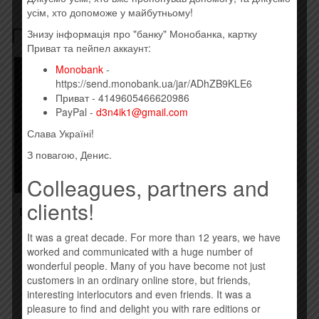
усім, хто допоможе у майбутньому!
Похожие товары
Знизу інформація про "банку" Монобанка, картку
Приват та пейпел аккаунт:
Monobank
-
https://send.monobank.ua/jar/ADhZB9KLE6
Приват - 4149605466620986
PayPal -
d3n4ik1@gmail.com
Слава Україні!
З повагою, Денис.
Colleagues, partners and
clients!
AVICII – STORIES (2015)
DISCLOSURE – CARACAL
(2015)
260,00
грн.
It was a great decade. For more than 12 years, we have
260,00
грн.
worked and communicated with a huge number of
Купить
wonderful people. Many of you have become not just
Купить
customers in an ordinary online store, but friends,
interesting interlocutors and even friends. It was a
pleasure to find and delight you with rare editions or