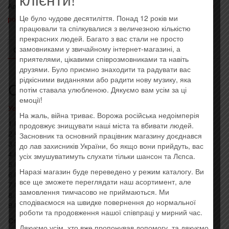
Артикул:
SZCD 0454-20
Категории:
- Русский рок, Украинский
Це було чудове десятиліття. Понад 12 років ми
рок, панк, ска
,
Последние поступления
працювали та спілкувалися з величезною кількістю
прекрасних людей. Багато з вас стали не просто
замовниками у звичайному інтернет-магазині, а
ОПИСАНИЕ
ОТЗЫВЫ (0)
приятелями, цікавими співрозмовниками та навіть
друзями. Було приємно знаходити та радувати вас
рідкісними виданнями або радити нову музику, яка
Описание
потім ставала улюбленою. Дякуємо вам усім за ці
емоції!
Усі товари: Тараканы!
На жаль, війна триває. Ворожа російська недоімперія
1 Голый Король
продовжує знищувати наші міста та вбивати людей.
2 Чем Пахнут Деньги
Засновник та основний працівник магазину доєднався
3 32 Мая
до лав захисників України, бо якщо вони прийдуть, вас
4 Побег Из Шоушенка
усіх змушуватимуть слухати тільки шансон та Лєпса.
5 Громче Грома
Наразі магазин буде переведено у режим каталогу. Ви
6 Прокрастинаторы
все ще зможете переглядати наш асортимент, але
7 Мое Поколение
замовлення тимчасово не приймаються. Ми
8 …И Ничего Кроме Правды
сподіваємося на швидке повернення до нормальної
9 Прокрастинаторы (Demo)
роботи та продовження нашої співпраці у мирний час.
Стиль: Punk
Дякуємо усім, хто вже пропонував допомогу, та дякуємо