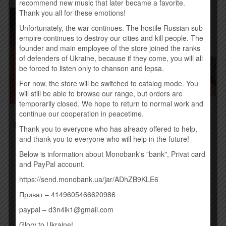
recommend new music that later became a favorite.
Thank you all for these emotions!
Товар закінчився!
Unfortunately, the war continues. The hostile Russian sub-
empire continues to destroy our cities and kill people. The
founder and main employee of the store joined the ranks
of defenders of Ukraine, because if they come, you will all
be forced to listen only to chanson and lepsa.
For now, the store will be switched to catalog mode. You
will still be able to browse our range, but orders are
temporarily closed. We hope to return to normal work and
ОЛЕКСАНДР
continue our cooperation in peacetime.
ПОНОМАРЬОВ –
ПЕТР ЧЕРНЯВСКИЙ –
НАЙКРАЩЕ (2016)
PETER AND THE WOLVES
Thank you to everyone who has already offered to help,
EP (2015)
190,00
грн.
and thank you to everyone who will help in the future!
250,00
грн.
Below is information about Monobank's "bank", Privat card
Временно нет
and PayPal account.
Купить
https://send.monobank.ua/jar/ADhZB9KLE6
Приват – 4149605466620986
paypal – d3n4ik1@gmail.com
Glory to Ukraine!