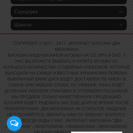
Саундтрек
Шансон
COPYRIGHT © 2011 - 2017. ИНТЕРНЕТ МАГАЗИН ДВА
МЕЛОМАНА
МАГАЗИН ЛИЦЕНЗИОННОЙ МУЗЫКИ НА CD, MP3 И DVD. У
НАС ВЫ МОЖЕТЕ ВЫБРАТЬ И КУПИТЬ МУЗЫКУ ИЗ
БОЛЬШОГО КОЛИЧЕСТВА СТУДИЙНЫХ АЛЬБОМОВ, КОТОРЫЕ
ВЫХОДИЛИ НА САМЫХ ИЗВЕСТНЫХ УКРАИНСКИХ ЛЕЙБЛАХ.
ВЫБРАННЫЙ ВАМИ ДИСК БУДЕТ ДОСТАВЛЕН ПО КИЕВУ В
САМЫЕ КРАТЧАЙШИЕ СРОКИ, ПО УКРАИНЕ ЗАКАЗ БУДЕТ
ДОЛЖНЫМ ОБРАЗОМ УПАКОВАН И ОТПРАВЛЕН ПОСЫЛКОЙ.
МЫ ПРОДАЕМ ТОЛЬКО КАЧЕСТВЕННУЮ ПРОДУКЦИЮ,
КОТОРАЯ БУДЕТ РАДОВАТЬ ВАС ЕЩЕ ДОЛГОЕ ВРЕМЯ ПОСЛЕ
ПРИОБРЕТЕНИЯ. ДВА МЕЛОМАНА ЗА ОТКРЫТОЕ ОБЩЕНИЕ -
НЕ СТЕСНЯЙТЕСЬ ЗВОНИТЬ НАМ ПО ЛЮБОМУ ВОПРОСУ.
ВАМ ВСЕГДА РАДЫ У НАС. ИНТЕРНЕТ-МАГАЗИНА "ДВА
МЕЛОМАНА" +380970286049 +380666629992 +380634285022
SALES@DVAMELOMANA.COM.UA