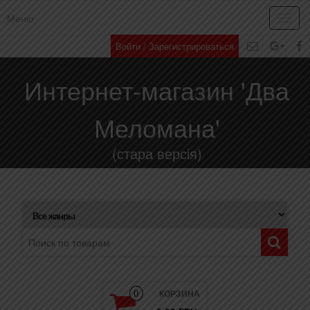
Меню
Toggl
navig
Войти / Зарегистрироваться
Интернет-магазин 'Два
Меломана'
(стара версія)
КОРЗИНА
0