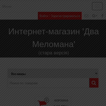
Меню
Toggl
navig
Войти / Зарегистрироваться
Интернет-магазин 'Два
Меломана'
(стара версія)
КОРЗИНА
0