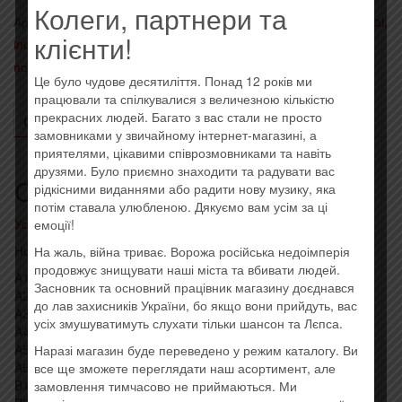
Колеги, партнери та
Артикул:
0602557631531
Категории:
- Alternative rock, nu metal,
клієнти!
industrial
,
Иностранные исполнители на виниле
,
Последние
поступления
Це було чудове десятиліття. Понад 12 років ми
працювали та спілкувалися з величезною кількістю
прекрасних людей. Багато з вас стали не просто
ОПИСАНИЕ
ОТЗЫВЫ (0)
замовниками у звичайному інтернет-магазині, а
приятелями, цікавими співрозмовниками та навіть
друзями. Було приємно знаходити та радувати вас
Описание
рідкісними виданнями або радити нову музику, яка
потім ставала улюбленою. Дякуємо вам усім за ці
Усі товари: The Killers
емоції!
Новая виниловая пластинка, штрихкод: 0602557631531
На жаль, війна триває. Ворожа російська недоімперія
продовжує знищувати наші міста та вбивати людей.
A1 Sam’s Town 4:05
Засновник та основний працівник магазину доєднався
A2 Enterlude 0:49
до лав захисників України, бо якщо вони прийдуть, вас
A3 When You Were Young 3:39
усіх змушуватимуть слухати тільки шансон та Лєпса.
A4 Bling (Confession Of A King) 4:08
A5 For Reasons Unknown 3:32
Наразі магазин буде переведено у режим каталогу. Ви
A6 Read My Mind 4:03
все ще зможете переглядати наш асортимент, але
B1 Uncle Jonny 4:25
замовлення тимчасово не приймаються. Ми