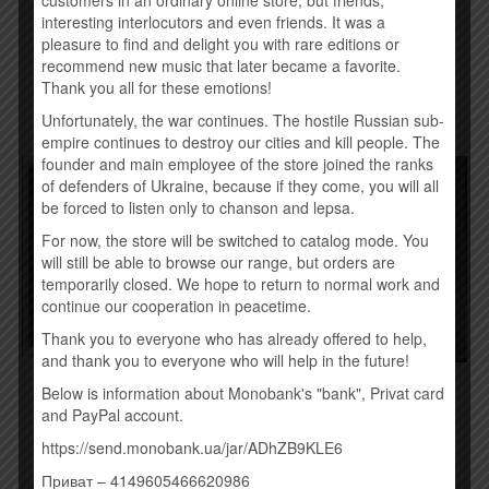
190,00
грн.
customers in an ordinary online store, but friends,
260,00
грн.
interesting interlocutors and even friends. It was a
pleasure to find and delight you with rare editions or
Купить
recommend new music that later became a favorite.
Купить
Thank you all for these emotions!
Unfortunately, the war continues. The hostile Russian sub-
empire continues to destroy our cities and kill people. The
founder and main employee of the store joined the ranks
of defenders of Ukraine, because if they come, you will all
be forced to listen only to chanson and lepsa.
For now, the store will be switched to catalog mode. You
will still be able to browse our range, but orders are
temporarily closed. We hope to return to normal work and
continue our cooperation in peacetime.
Thank you to everyone who has already offered to help,
and thank you to everyone who will help in the future!
AVICII – STORIES (2015)
BAHROMA – ИПИ (2015)
Below is information about Monobank's "bank", Privat card
(EP)
260,00
грн.
and PayPal account.
250,00
грн.
https://send.monobank.ua/jar/ADhZB9KLE6
Купить
Приват – 4149605466620986
Купить