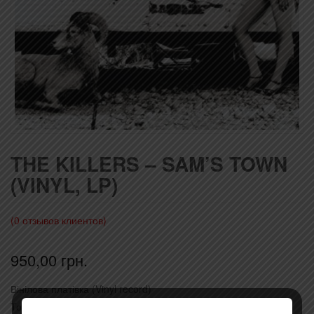
THE KILLERS – SAM’S TOWN
(VINYL, LP)
(
0
отзывов клиентов)
950,00
грн.
Вінілова платівка (Vinyl record)
Товар закінчився!