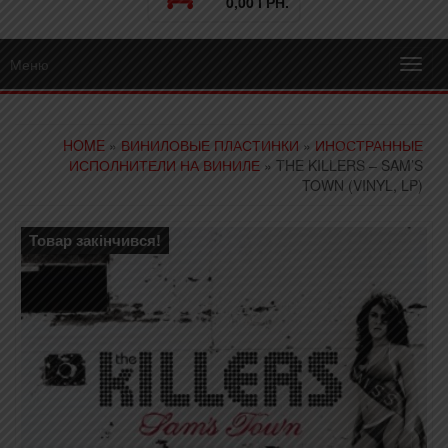
0,00 ГРН.
Меню
Toggl
navig
HOME
»
ВИНИЛОВЫЕ ПЛАСТИНКИ
»
ИНОСТРАННЫЕ
ИСПОЛНИТЕЛИ НА ВИНИЛЕ
» THE KILLERS – SAM’S
TOWN (VINYL, LP)
Товар закінчився!