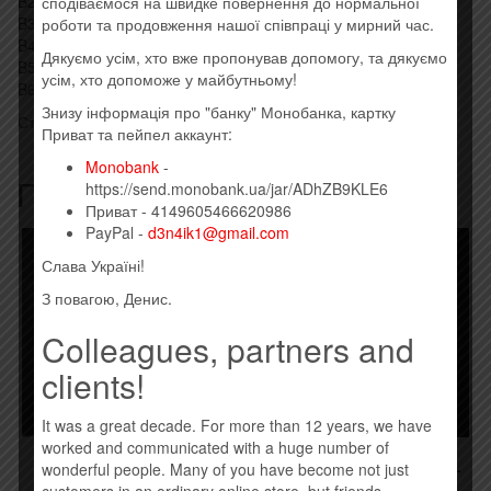
B2 Bones 3:46
сподіваємося на швидке повернення до нормальної
B3 My List 4:08
роботи та продовження нашої співпраці у мирний час.
B4 This River Is Wild 4:38
Дякуємо усім, хто вже пропонував допомогу, та дякуємо
B5 Why Do I Keep Counting? 4:23
усім, хто допоможе у майбутньому!
B6 Exitlude 2:24
Знизу інформація про "банку" Монобанка, картку
Стиль: Alternative Rock, Indie Rock, New Wave, Post-Punk
Приват та пейпел аккаунт:
Monobank
-
Похожие товары
https://send.monobank.ua/jar/ADhZB9KLE6
Приват - 4149605466620986
PayPal -
d3n4ik1@gmail.com
Слава Україні!
З повагою, Денис.
Colleagues, partners and
clients!
It was a great decade. For more than 12 years, we have
worked and communicated with a huge number of
RULADA – Є ЧАС (2016)
DISCLOSURE – CARACAL
wonderful people. Many of you have become not just
(2015)