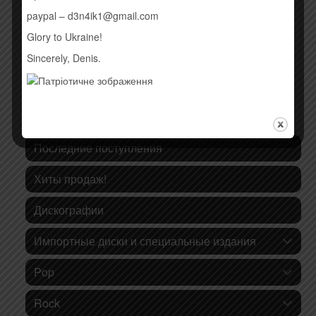
paypal – d3n4ik1@gmail.com
Glory to Ukraine!
Sincerely, Denis.
КАТЕГОРИИ ТОВАРОВ
Последние поступления
Хиты продаж!
Дискографии
Импортные диски и специальные издания
Pop
Rock