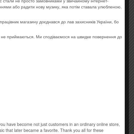
ас стали не просто замовниками у звичайному інтернет-
Music DVD
аннями або радити нову музику, яка потім ставала улюбленою.
New Age
працівник магазину доєднався до лав захисників України, бо
Виниловые пластинки
о не приймаються. Ми сподіваємося на швидке повернення до
Детская музыка
Классическая музыка
Лицензионные mp3 диски
Саундтрек
Шансон
u have become not just customers in an ordinary online store,
х посіли
ic that later became a favorite. Thank you all for these
ours