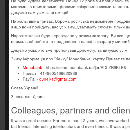
Це було чудове десятиліття. Понад 12 років ми працювали та 
Усі товари: The Weeknd
магазині, а приятелями, цікавими співрозмовниками та навіт
Дякуємо вам усім за ці емоції!
Новая виниловая пластинка, штрих код: 602508818
На жаль, війна триває. Ворожа російська недоімперія продовж
A1 Alone Again 4:10
якщо вони прийдуть, вас усіх змушуватимуть слухати тільки ш
A2 Too Late 3:59
A3 Hardest To Love 3:31
Наразі магазин буде переведено у режим каталогу. Ви все 
A4 Scared To Live 3:11
нормальної роботи та продовження нашої співпраці у мирний
B1 Snow Child 4:07
Дякуємо усім, хто вже пропонував допомогу, та дякуємо усім
B2 Escape From LA 5:55
B3 Heartless 3:21
Знизу інформація про "банку" Монобанка, картку Приват та п
B4 Faith 4:43
Monobank
- https://send.monobank.ua/jar/ADhZB9KLE6
C1 Blinding Lights 3:21
Приват - 4149605466620986
C2 In Your Eyes 3:57
PayPal -
d3n4ik1@gmail.com
C3 Save Your Tears 3:35
D1 Repeat After Me (Interlude) 3:15
Слава Україні!
D2 After Hours 6:01
З повагою, Денис.
D3 Until I Bleed Out 3:12
Colleagues, partners and clien
Стиль: Synthwave, New Wave, Pop Rap
After Hours — четвертий студійний альбом канадсько
It was a great decade. For more than 12 years, we have worked
After Hours був підтриманий чотирма синглами: “Heartl
but friends, interesting interlocutors and even friends. It was a 
перше місце в Billboard Hot 100. Заголовний трек б