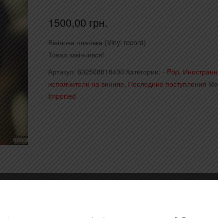
1500,00
грн.
Вінілова платівка (Vinyl record)
Товар закінчився!
Артикул:
602508818400
Категории:
- Pop
,
Иностран
исполнители на виниле
,
Последние поступления
Ме
Imported