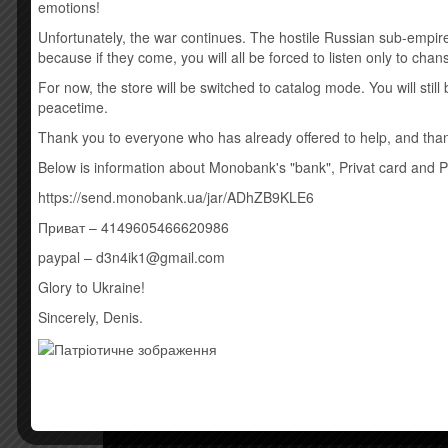
emotions!
побив рекорд за кількістю попередніх додань в істор
позитивні відгуки, деякі критики назвали його найк
Unfortunately, the war continues. The hostile Russian sub-empire
четвертим альбомом Weeknd номер один у США, і зал
because if they come, you will all be forced to listen only to cha
перше місце в 20 інших країнах, включаючи Канаду
For now, the store will be switched to catalog mode. You will sti
подвійну платинову сертифікацію Асоціації звукозап
peacetime.
Thank you to everyone who has already offered to help, and thank
Below is information about Monobank's "bank", Privat card and 
https://send.monobank.ua/jar/ADhZB9KLE6
Приват – 4149605466620986
paypal – d3n4ik1@gmail.com
Glory to Ukraine!
Sincerely, Denis.