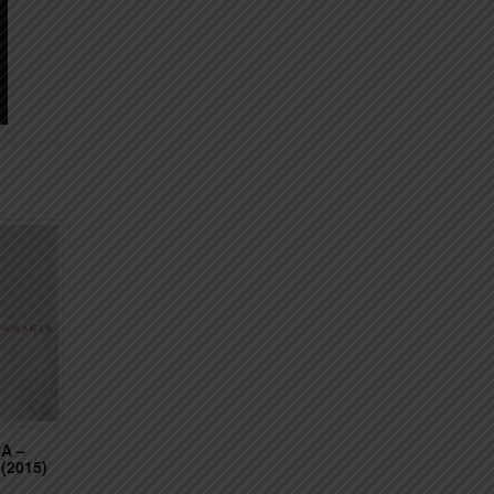
A –
2015)
.