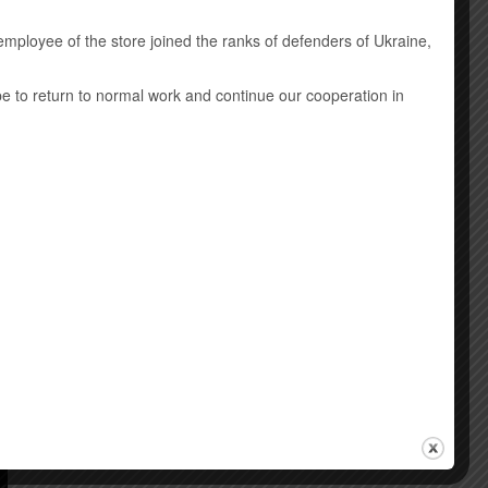
 загалом
авши
employee of the store joined the ranks of defenders of Ukraine,
 зайняв
в
ope to return to normal work and continue our cooperation in