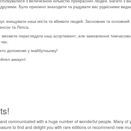
спілкувалися з величезною кількістю прекрасних людей. Багато з в
ь друзями. Було приємно знаходити та радувати вас рідкісними вид
400
ує знищувати наші міста та вбивати людей. Засновник та основний 
ансон та Лєпса.
ще зможете переглядати наш асортимент, але замовлення тимчасов
 час.
, хто допоможе у майбутньому!
ейпел аккаунт:
ts!
го співака та автора пісень Weeknd.
 and communicated with a huge number of wonderful people. Many of yo
ess”, “Blinding Lights”, “In Your Eyes” і “Save Your Tears”, три з яки
pleasure to find and delight you with rare editions or recommend new mus
ув випущений як рекламний. одиночний. У березні 2020 року After H