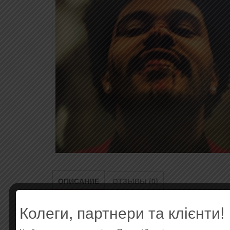
ОПИСАНИЕ
ОТЗЫВЫ (0)
Колеги, партнери та клієнти!
Описание