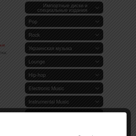
Импортные диски и
специальные издания
Pop
Rock
ные
Украинская музыка
тка:
Lounge
Hip-hop
Electronic Music
Instrumental Music
Jazz and Blues
Ethnic music