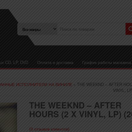
ых CD, LP, DVD
Оплата и доставка
График работы магазина
АННЫЕ ИСПОЛНИТЕЛИ НА ВИНИЛЕ
» THE WEEKND – AFTER HOU
VINYL, LP
THE WEEKND – AFTER
HOURS (2 X VINYL, LP) (2
(
0
отзывов клиентов)