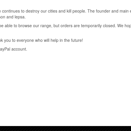
ії Apple Music із понад 1,02 мільйона користувачів. Альбом отримав
ращою роботою Weeknd. Він дебютував на вершині Billboard 200, ст
 continues to destroy our cities and kill people. The founder and main 
ишався на вершині чарту чотири тижні поспіль. After Hours також
nson and lepsa.
 та Велику Британію. Станом на березень 2021 року альбом отрима
ll be able to browse our range, but orders are temporarily closed. We h
исної індустрії Америки.
 you to everyone who will help in the future!
PayPal account.