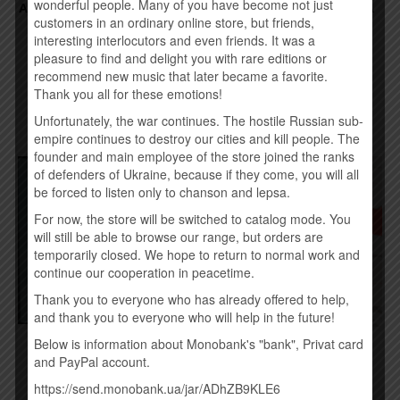
wonderful people. Many of you have become not just
RIFFMASTER – КОТЛЕТА
АНТИТІЛА – ВСЕ КРАСИВО
ПО-КИЕВСКИ (2015)
(2015)
customers in an ordinary online store, but friends,
interesting interlocutors and even friends. It was a
190,00
грн.
245,00
грн.
pleasure to find and delight you with rare editions or
recommend new music that later became a favorite.
Купить
Временно нет
Thank you all for these emotions!
Unfortunately, the war continues. The hostile Russian sub-
empire continues to destroy our cities and kill people. The
founder and main employee of the store joined the ranks
of defenders of Ukraine, because if they come, you will all
be forced to listen only to chanson and lepsa.
For now, the store will be switched to catalog mode. You
will still be able to browse our range, but orders are
temporarily closed. We hope to return to normal work and
continue our cooperation in peacetime.
Thank you to everyone who has already offered to help,
and thank you to everyone who will help in the future!
Below is information about Monobank's "bank", Privat card
BAHROMA – ИПИ (2015)
ТИМУР РОДРИГЕЗ –
(EP)
and PayPal account.
НОВЫЙ МИР (CD+DVD)
(2015)
250,00
грн.
https://send.monobank.ua/jar/ADhZB9KLE6
190,00
грн.