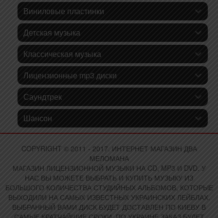
Виниловые пластинки
Детская музыка
Классическая музыка
Лицензионные mp3 диски
Саундтрек
Шансон
COPYRIGHT © 2011 - 2017. ИНТЕРНЕТ МАГАЗИН ДВА
МЕЛОМАНА
МАГАЗИН ЛИЦЕНЗИОННОЙ МУЗЫКИ НА CD, MP3 И DVD. У
НАС ВЫ МОЖЕТЕ ВЫБРАТЬ И КУПИТЬ МУЗЫКУ ИЗ
БОЛЬШОГО КОЛИЧЕСТВА СТУДИЙНЫХ АЛЬБОМОВ, КОТОРЫЕ
ВЫХОДИЛИ НА САМЫХ ИЗВЕСТНЫХ УКРАИНСКИХ ЛЕЙБЛАХ.
ВЫБРАННЫЙ ВАМИ ДИСК БУДЕТ ДОСТАВЛЕН ПО КИЕВУ В
САМЫЕ КРАТЧАЙШИЕ СРОКИ, ПО УКРАИНЕ ЗАКАЗ БУДЕТ