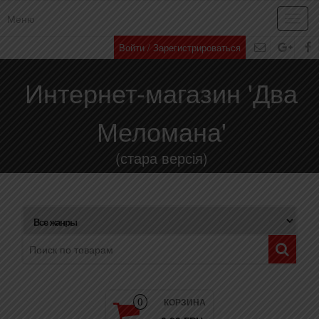
Меню
Toggl
navig
Войти / Зарегистрироваться
Интернет-магазин 'Два
Меломана'
(стара версія)
КОРЗИНА
0