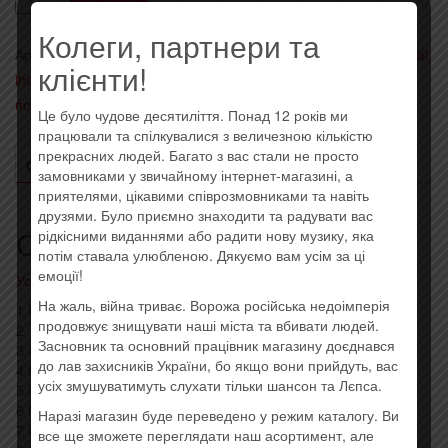
Three
Колеги, партнери та
Days
Артикул:
0190758218823
Категории:
- Alternative rock, nu metal,
Grace
клієнти!
industrial
,
- Импортные диски (EU, USA)
,
Последние
-
поступления
Метка:
Imported
Outsider
Це було чудове десятиліття. Понад 12 років ми
працювали та спілкувалися з величезною кількістю
(2018)
прекрасних людей. Багато з вас стали не просто
(Import)
ОПИСАНИЕ
ОТЗЫВЫ (0)
замовниками у звичайному інтернет-магазині, а
приятелями, цікавими співрозмовниками та навіть
друзями. Було приємно знаходити та радувати вас
Описание
рідкісними виданнями або радити нову музику, яка
потім ставала улюбленою. Дякуємо вам усім за ці
емоції!
Усі товари: Three Days Grace
На жаль, війна триває. Ворожа російська недоімперія
1 Right Left Wrong 3:56
продовжує знищувати наші міста та вбивати людей.
2 The Mountain 3:18
Засновник та основний працівник магазину доєднався
3 I Am An Outsider 2:42
до лав захисників України, бо якщо вони прийдуть, вас
4 Infra-Red 3:50
усіх змушуватимуть слухати тільки шансон та Лєпса.
5 Nothing To Lose But You 2:52
6 Me Against You 3:29
Наразі магазин буде переведено у режим каталогу. Ви
7 Love Me Or Leave Me 3:04
все ще зможете переглядати наш асортимент, але