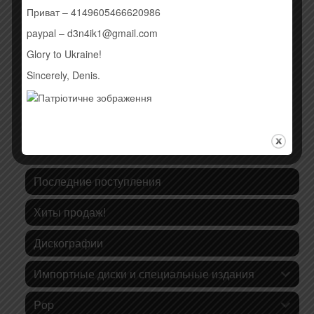
Приват – 4149605466620986
Купить
Купить
paypal – d3n4ik1@gmail.com
Glory to Ukraine!
Sincerely, Denis.
КАТЕГОРИИ ТОВАРОВ
Последние поступления
Хиты продаж!
Дискографии
Импортные диски и специальные издания
Pop