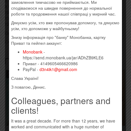
8 Strange Days 3:10
замовлення тимчасово не приймаються. Ми
9 Villain I’m Not 2:55
сподіваємося на швидке повернення до нормальної
10 Chasing The First Time 2:55
роботи та продовження нашої співпраці у мирний час.
11 The New Real 3:00
Дякуємо усім, хто вже пропонував допомогу, та дякуємо
12 The Abyss 4:09
усім, хто допоможе у майбутньому!
Оригинальный импортный диск, штрихкод: 0190758218823
Знизу інформація про "банку" Монобанка, картку
Стиль: Alternative Rock, Hard Rock
Приват та пейпел аккаунт:
Monobank
-
Похожие товары
https://send.monobank.ua/jar/ADhZB9KLE6
Приват - 4149605466620986
PayPal -
d3n4ik1@gmail.com
Товар закінчився!
Слава Україні!
З повагою, Денис.
Colleagues, partners and
clients!
It was a great decade. For more than 12 years, we have
worked and communicated with a huge number of