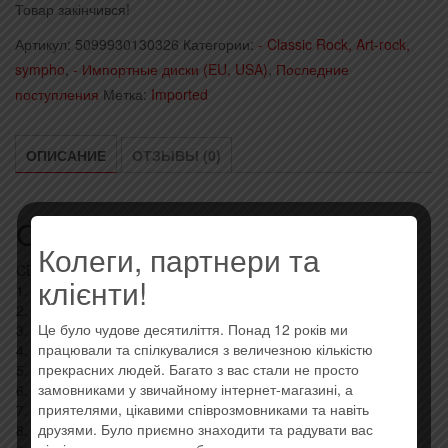
Товар закінчився!
Артикул:
5099930130326
Категории:
- Classic Rock, Art-rock,
sympho
,
- Импортные диски (EU, USA)
,
Последние
поступления
Метка:
Imported
ОПИСАНИЕ
ОТЗЫВЫ (0)
Описание
Колеги, партнери та
CD1
клієнти!
1. Blondie – Call Me –
2. Billy Idol – Rebel Yell –
Це було чудове десятиліття. Понад 12 років ми
3. Duran Duran – Rio –
працювали та спілкувалися з величезною кількістю
4. Kim Wilde – Kids In America –
прекрасних людей. Багато з вас стали не просто
5. Roxy Music – Love Is The Drug –
замовниками у звичайному інтернет-магазині, а
6. Robert Palmer – Simply Irresistible –
приятелями, цікавими співрозмовниками та навіть
7. Huey Lewis & The News – The Power Of Love –
друзями. Було приємно знаходити та радувати вас
8. Gary Moore – Out In The Fields –