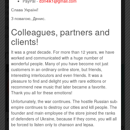
PayPal -
d3n4ik1@gmail.com
13. Chris Spedding – Motor Bikin’ –
14. Fun Lovin’ Criminals – The Fun Lovin’ Criminal –
Слава Україні!
15. The Power Station – Some Like It Hot –
З повагою, Денис.
16. Dave Edmunds – I Hear You Knocking
Оригинальный импортный диск, штрихкод: 5099930130326
Colleagues, partners and
Стиль: Rock
clients!
Похожие товары
It was a great decade. For more than 12 years, we have
worked and communicated with a huge number of
wonderful people. Many of you have become not just
Товар закінчився!
Товар закінчився!
customers in an ordinary online store, but friends,
interesting interlocutors and even friends. It was a
pleasure to find and delight you with rare editions or
recommend new music that later became a favorite.
Thank you all for these emotions!
Unfortunately, the war continues. The hostile Russian sub-
empire continues to destroy our cities and kill people. The
founder and main employee of the store joined the ranks
of defenders of Ukraine, because if they come, you will all
ГУЛЯЙ ГОРОД – GG (2016)
be forced to listen only to chanson and lepsa.
190,00
грн.
АНТИТІЛА – ВСЕ КРАСИВО