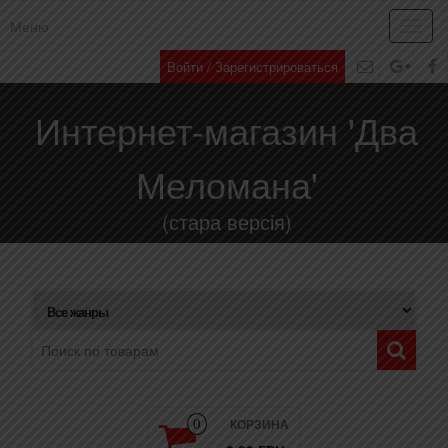
Меню
Toggl
navig
Войти / Зарегистрироваться
Интернет-магазин 'Два
Меломана'
(стара версія)
КОРЗИНА
0