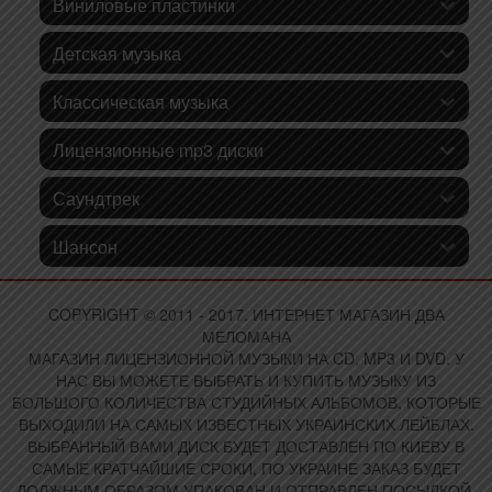
Виниловые пластинки
Детская музыка
Классическая музыка
Лицензионные mp3 диски
Саундтрек
Шансон
COPYRIGHT © 2011 - 2017. ИНТЕРНЕТ МАГАЗИН ДВА
МЕЛОМАНА
МАГАЗИН ЛИЦЕНЗИОННОЙ МУЗЫКИ НА CD, MP3 И DVD. У
НАС ВЫ МОЖЕТЕ ВЫБРАТЬ И КУПИТЬ МУЗЫКУ ИЗ
БОЛЬШОГО КОЛИЧЕСТВА СТУДИЙНЫХ АЛЬБОМОВ, КОТОРЫЕ
ВЫХОДИЛИ НА САМЫХ ИЗВЕСТНЫХ УКРАИНСКИХ ЛЕЙБЛАХ.
ВЫБРАННЫЙ ВАМИ ДИСК БУДЕТ ДОСТАВЛЕН ПО КИЕВУ В
САМЫЕ КРАТЧАЙШИЕ СРОКИ, ПО УКРАИНЕ ЗАКАЗ БУДЕТ
ДОЛЖНЫМ ОБРАЗОМ УПАКОВАН И ОТПРАВЛЕН ПОСЫЛКОЙ.