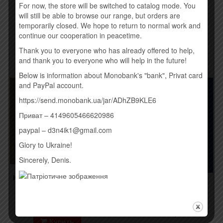
(2015)
For now, the store will be switched to catalog mode. You
245,00
грн.
will still be able to browse our range, but orders are
Временно нет
temporarily closed. We hope to return to normal work and
continue our cooperation in peacetime.
Временно нет
Thank you to everyone who has already offered to help,
and thank you to everyone who will help in the future!
Below is information about Monobank's "bank", Privat card
Товар закінчився!
and PayPal account.
https://send.monobank.ua/jar/ADhZB9KLE6
Приват – 4149605466620986
paypal – d3n4ik1@gmail.com
Glory to Ukraine!
Sincerely, Denis.
КОНТРАБАНДА.COM.UA –
DREAMER (2015)
THE AVENER – THE
WANDERINGS OF THE
260,00
грн.
AVENER (2015)
190,00
грн.
Купить