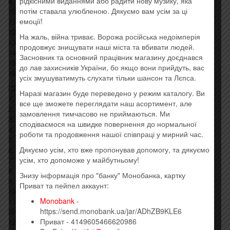
рідкісними виданнями або радити нову музику, яка
9. Belinda Carlisle – Live Your Life Be Free –
потім ставала улюбленою. Дякуємо вам усім за ці
10. Chesney Hawkes – The One And Only –
емоції!
11. Chumbawamba – Tubthumping –
12. Dr. Feelgood – Milk And Alcohol –
На жаль, війна триває. Ворожа російська недоімперія
13. Katrina & The Waves* – Walking On Sunshine –
продовжує знищувати наші міста та вбивати людей.
14. Ike And Tina Turner* – Nutbush City Limits –
Засновник та основний працівник магазину доєднався
15. Canned Heat – On The Road Again –
до лав захисників України, бо якщо вони прийдуть, вас
16. Hawkwind – Silver Machine –
усіх змушуватимуть слухати тільки шансон та Лєпса.
CD2
Наразі магазин буде переведено у режим каталогу. Ви
1. Roxette – Sleeping In My Car –
все ще зможете переглядати наш асортимент, але
2. Simple Minds – Speed Your Love To Me –
замовлення тимчасово не приймаються. Ми
3. The Motors – Dancing The Night Away –
сподіваємося на швидке повернення до нормальної
4. Bryan Ferry – Let’s Stick Together –
роботи та продовження нашої співпраці у мирний час.
5. Iggy Pop – The Passenger –
Дякуємо усім, хто вже пропонував допомогу, та дякуємо
6. Deep Purple – Smoke On The Water –
усім, хто допоможе у майбутньому!
7. Meat Loaf – Runnin’ For The Red Light (I Gotta Lie) –
8. Whitesnake – Here I Go Again –
Знизу інформація про "банку" Монобанка, картку
9. Thunder (3) – Gimme Some Lovin’ –
Приват та пейпел аккаунт:
10. Saxon – Wheels Of Steel –
Monobank
-
11. Buzzcocks – Ever Fallen In Love (With Someone You
https://send.monobank.ua/jar/ADhZB9KLE6
Shouldn’t’ve)? –
Приват - 4149605466620986
12. The Stranglers – Go Buddy Go –