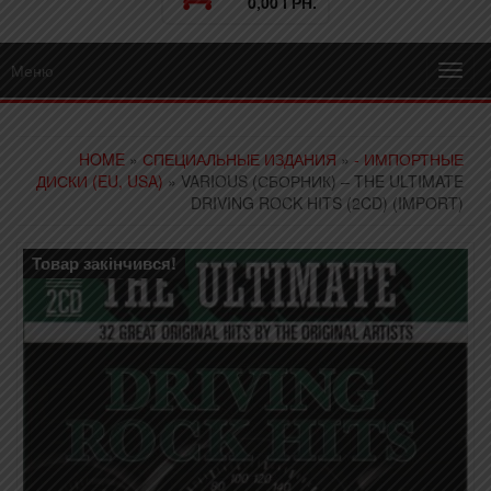
0,00 ГРН.
Меню
Toggl
navig
HOME
»
СПЕЦИАЛЬНЫЕ ИЗДАНИЯ
»
- ИМПОРТНЫЕ
ДИСКИ (EU, USA)
» VARIOUS (СБОРНИК) – THE ULTIMATE
DRIVING ROCK HITS (2CD) (IMPORT)
Товар закінчився!