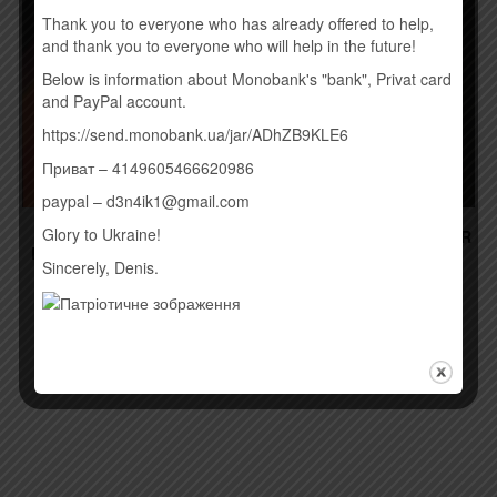
Thank you to everyone who has already offered to help,
and thank you to everyone who will help in the future!
Below is information about Monobank's "bank", Privat card
and PayPal account.
https://send.monobank.ua/jar/ADhZB9KLE6
Приват – 4149605466620986
paypal – d3n4ik1@gmail.com
Glory to Ukraine!
ПЕТР ЧЕРНЯВСКИЙ –
CHRIS CORNELL – HIGHER
PETER AND THE WOLVES
TRUTH (2015)
Sincerely, Denis.
EP (2015)
260,00
грн.
250,00
грн.
Купить
Купить