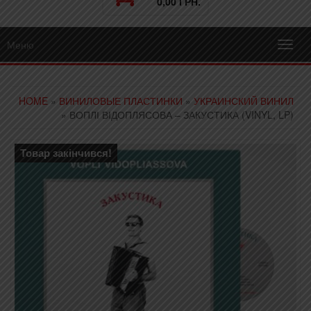
0,00 ГРН.
Меню
Toggl
navig
HOME
»
ВИНИЛОВЫЕ ПЛАСТИНКИ
»
УКРАИНСКИЙ ВИНИЛ
» ВОПЛІ ВІДОПЛЯСОВА – ЗАКУСТИКА (VINYL, LP)
Товар закінчився!