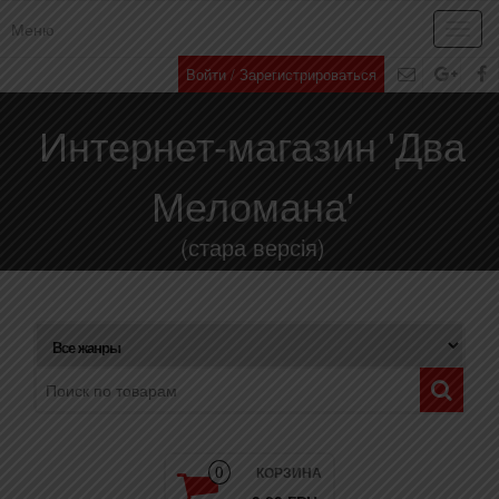
Меню
Toggl
navig
Войти / Зарегистрироваться
Интернет-магазин 'Два
Меломана'
(стара версія)
КОРЗИНА
0