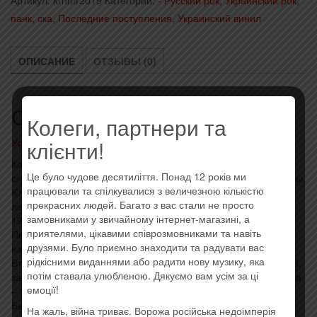
Артикул:
krnmr2019
Категории:
- Русский рок, Украинский рок,
панк, ска
,
Последние поступления
,
Украинский винил
ОПИСАНИЕ
ОТЗЫВЫ (0)
Описание
Колеги, партнери та
Усі товари: Воплі Відоплясова
клієнти!
Коллекционный релиз на белом «тяжёлом» виниле
Це було чудове десятиліття. Понад 12 років ми
ограниченным тиражом 100 копий, пластинки пронумерованы.
працювали та спілкувалися з величезною кількістю
Юбилейное (25 лет первому изданию) переиздание.
прекрасних людей. Багато з вас стали не просто
легендарного «французского альбома» ВВ, записанного в
замовниками у звичайному інтернет-магазині, а
1993 году в Париже.
приятелями, цікавими співрозмовниками та навіть
Первый опыт синтеза акустического панка и украинских
друзями. Було приємно знаходити та радувати вас
народных песен.
рідкісними виданнями або радити нову музику, яка
Второй (после «Або Або») официальный «живой» альбом ВВ,
потім ставала улюбленою. Дякуємо вам усім за ці
записанный во Франции «золотым составом» Скрипка – Пипа
емоції!
– Здоренко – Сахно.
Был издан единственный раз в 1995 г. на компакт-кассете,
На жаль, війна триває. Ворожа російська недоімперія