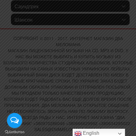
Саундтрек
Шансон
COPYRIGHT © 2011 - 2017. ИНТЕРНЕТ МАГАЗИН ДВА
МЕЛОМАНА
МАГАЗИН ЛИЦЕНЗИОННОЙ МУЗЫКИ НА CD, MP3 И DVD. У
НАС ВЫ МОЖЕТЕ ВЫБРАТЬ И КУПИТЬ МУЗЫКУ ИЗ
БОЛЬШОГО КОЛИЧЕСТВА СТУДИЙНЫХ АЛЬБОМОВ, КОТОРЫЕ
ВЫХОДИЛИ НА САМЫХ ИЗВЕСТНЫХ УКРАИНСКИХ ЛЕЙБЛАХ.
ВЫБРАННЫЙ ВАМИ ДИСК БУДЕТ ДОСТАВЛЕН ПО КИЕВУ В
САМЫЕ КРАТЧАЙШИЕ СРОКИ, ПО УКРАИНЕ ЗАКАЗ БУДЕТ
ДОЛЖНЫМ ОБРАЗОМ УПАКОВАН И ОТПРАВЛЕН ПОСЫЛКОЙ.
МЫ ПРОДАЕМ ТОЛЬКО КАЧЕСТВЕННУЮ ПРОДУКЦИЮ,
КОТОРАЯ БУДЕТ РАДОВАТЬ ВАС ЕЩЕ ДОЛГОЕ ВРЕМЯ ПОСЛЕ
ПРИОБРЕТЕНИЯ. ДВА МЕЛОМАНА ЗА ОТКРЫТОЕ ОБЩЕНИЕ -
НЕ СТЕСНЯЙТЕСЬ ЗВОНИТЬ НАМ ПО ЛЮБОМУ ВОПРОСУ.
ВАМ ВСЕГДА РАДЫ У НАС. ИНТЕРНЕТ-МАГАЗИНА "ДВА
МЕЛОМАНА" +380970286049 +380666629992 +380634285022
SALES@DVAMELOMANA.COM.UA
English