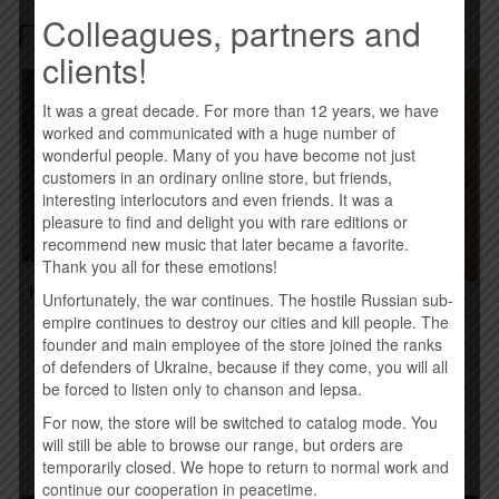
Colleagues, partners and
Похожие товары
clients!
It was a great decade. For more than 12 years, we have
worked and communicated with a huge number of
wonderful people. Many of you have become not just
customers in an ordinary online store, but friends,
interesting interlocutors and even friends. It was a
pleasure to find and delight you with rare editions or
recommend new music that later became a favorite.
Thank you all for these emotions!
КОНТРАБАНДА.COM.UA –
Unfortunately, the war continues. The hostile Russian sub-
DREAMER (2015)
RIFFMASTER – КОТЛЕТА
empire continues to destroy our cities and kill people. The
ПО-КИЕВСКИ (2015)
260,00
грн.
founder and main employee of the store joined the ranks
190,00
грн.
of defenders of Ukraine, because if they come, you will all
Купить
be forced to listen only to chanson and lepsa.
Купить
For now, the store will be switched to catalog mode. You
will still be able to browse our range, but orders are
temporarily closed. We hope to return to normal work and
continue our cooperation in peacetime.