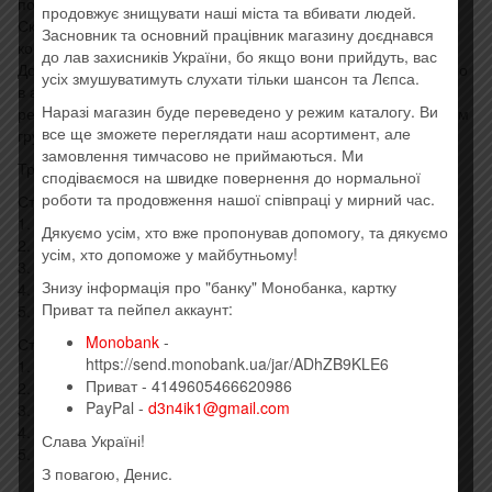
после чего мастер-тейп был успешно «забыт» Олегом
продовжує знищувати наші міста та вбивати людей.
Скрипкой в такси при переезде на новую квартиру (с
Засновник та основний працівник магазину доєднався
концами).
до лав захисників України, бо якщо вони прийдуть, вас
Долгие годы считался безвозвратно утерянным, пока недавно
усіх змушуватимуть слухати тільки шансон та Лєпса.
в архиве лейбла «Країна Мрій» случайно не обнаружилась
Наразі магазин буде переведено у режим каталогу. Ви
резервная цифровая копия альбома, сделанная менеджером
все ще зможете переглядати наш асортимент, але
группы буквально за несколько дней до тяжёлой утраты.
замовлення тимчасово не приймаються. Ми
Треклист:
сподіваємося на швидке повернення до нормальної
роботи та продовження нашої співпраці у мирний час.
Сторона А:
1. Lео
Дякуємо усім, хто вже пропонував допомогу, та дякуємо
2. Шалена зірка
усім, хто допоможе у майбутньому!
3. Дитинство – це зірка
Знизу інформація про "банку" Монобанка, картку
4. Ти ж мене підманула
Приват та пейпел аккаунт:
5. Розпрягайте, хлопці, коней
Monobank
-
Сторона Б:
https://send.monobank.ua/jar/ADhZB9KLE6
1. Гей, червоні коні
Приват - 4149605466620986
2. Ой ти, Галю, Галю молодая
PayPal -
d3n4ik1@gmail.com
3. На вулиці скрипка грає
4. Колись
Слава Україні!
5. Несе Галя воду
З повагою, Денис.